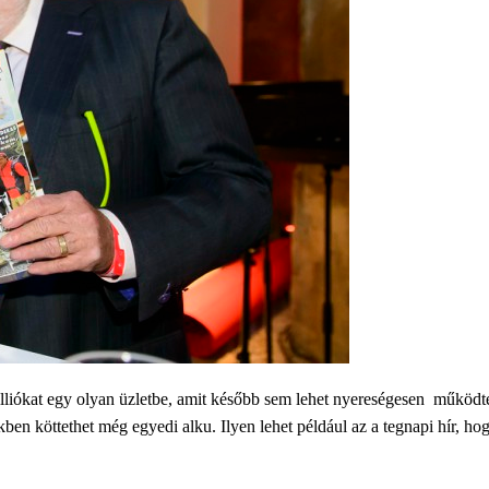
liókat egy olyan üzletbe, amit később sem lehet nyereségesen működte
n köttethet még egyedi alku. Ilyen lehet például az a tegnapi hír, ho