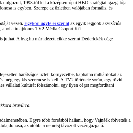
dolgozott, 1998-tól lett a közép-európai HBO stratégiai igazgatója.
nosa is egyben. Szerepe az üzletben valójában formális, és
dáját vezeti.
Egykori ügyfelei szerint
az egyik legjobb akvizíciós
, ahol a tulajdonos TV2 Média Csoport Kft.
is juthat. A hvg.hu már idézett cikke szerint Dederickék cége
ezetten barátságos üzleti környezetbe, kaphatna milliárdokat az
s még egy kis szerencse is kell. A TV2 története során, egy rövid
s vállalati kultúrát fölszámolni, egy ilyen céget megfordítani
ekkora bravúrra.
adalmenetében. Egyre több forrásból hallani, hogy Vajnáék fölvették a
tulajdonosa, az utóbbi a nemrég távozott vezérigazgató.