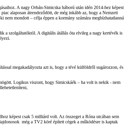
mozgásaihoz. A nagy Orbán-Simicska háború után idén 2014-hez képest
 a piac alaposan átrendeződött, de még inkább az, hogy a Nemzeti
 – ki nem mondott – célja éppen a kormány számára megbízhatatlanná
 a szolgáltatóktól. A digitális átállás óta elvileg a nagy kertévék is
lyezi.
ítással megakadályozta azt is, hogy a tévé külföldről sugározzon, és
mögött. Logikus viszont, hogy Simicskáék – ha volt is nekik - nem
ehetetleníteni,
rdhoz képest csak 5 milliárd volt. Az összeget a Róna utcában sem
 tulajdonosok még a TV2 köré épített cégek a működésre is kaptak