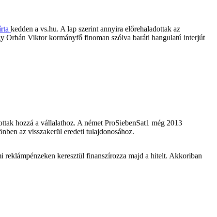
írta
kedden a vs.hu. A lap szerint annyira előrehaladottak az
ogy Orbán Viktor kormányfő finoman szólva baráti hangulatú interjút
tottak hozzá a vállalathoz. A német ProSiebenSat1 még 2013
lönben az visszakerül eredeti tulajdonosához.
mi reklámpénzeken keresztül finanszírozza majd a hitelt. Akkoriban