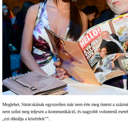
Meglehet, Simicskának egyszerűen már nem érte meg önteni a százmil
nem szűnt meg teljesen a kommunikáció, és nagyobb volumenű esetekbe
„ezt diktálja a közérdek"”.