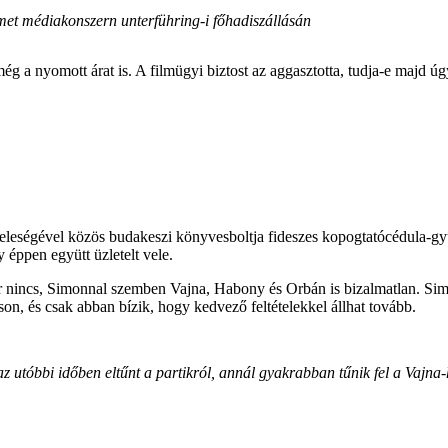
émet médiakonszern unterführing-i főhadiszállásán
még a nyomott árat is. A filmügyi biztost az aggasztotta, tudja-e majd úg
eleségével közös budakeszi könyvesboltja fideszes kopogtatócédula-gyű
éppen együtt üzletelt vele.
kár nincs, Simonnal szemben Vajna, Habony és Orbán is bizalmatlan. Sim
on, és csak abban bízik, hogy kedvező feltételekkel állhat tovább.
az utóbbi időben eltűnt a partikról, annál gyakrabban tűnik fel a Vajn