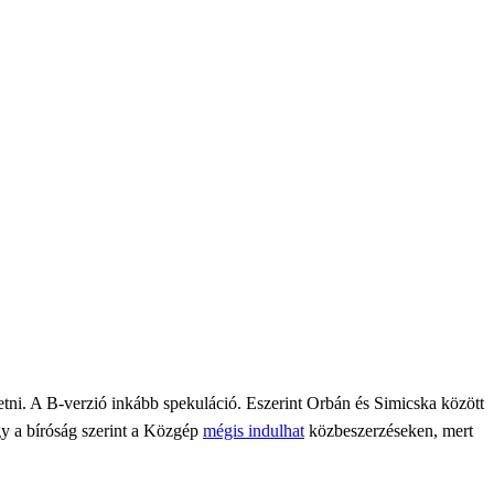
tni. A B-verzió inkább spekuláció. Eszerint
Orbán és Simicska között
gy a bíróság szerint a Közgép
mégis indulhat
közbeszerzéseken, mert