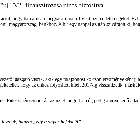
"új TV2" finanszírozása nincs biztosítva.
t arról, hogy hamarosan megvásárolná a TV2-t üzemeltető cégeket. Ezt
ajdonú magyarországi bankhoz. A hír egy nappal azután szivárgott ki, h
ezető igazgató viszik, akik egy tulajdonosi kölcsön eredményeként ju
ltétellel, hogy az ehhez folyósított hitelt 2017-ig visszafizetik, máskü
jos, Fidesz-pénzember áll az üzlet mögött, a cég pedig a növekedő álla
k lesznek, hanem „egy magyar befektető”.