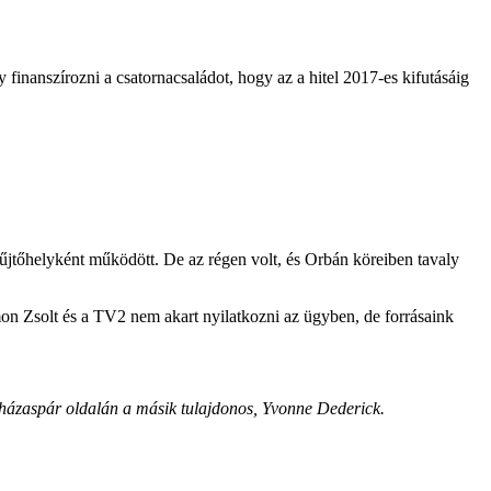
y finanszírozni a csatornacsaládot, hogy az a hitel 2017-es kifutásáig
jtőhelyként működött. De az régen volt, és Orbán köreiben tavaly
on Zsolt és a TV2 nem akart nyilatkozni az ügyben, de forrásaink
a-házaspár oldalán a másik tulajdonos, Yvonne Dederick.