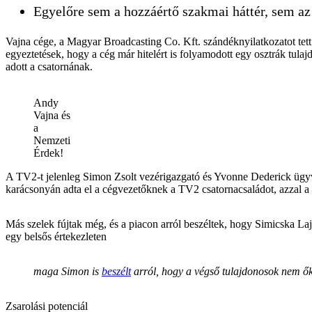
Egyelőre sem a hozzáértő szakmai háttér, sem az 
Vajna cége, a Magyar Broadcasting Co. Kft. szándéknyilatkozatot tet
egyeztetések, hogy a cég már hitelért is folyamodott egy osztrák tul
adott a csatornának.
Andy
Vajna és
a
Nemzeti
Érdek!
A TV2-t jelenleg Simon Zsolt vezérigazgató és Yvonne Dederick ügyv
karácsonyán adta el a cégvezetőknek a TV2 csatornacsaládot, azzal a fe
Más szelek fújtak még, és a piacon arról beszéltek, hogy Simicska La
egy belsős értekezleten
maga Simon is
beszélt
arról, hogy a végső tulajdonosok nem ő
Zsarolási potenciál