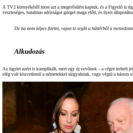
A TV2 környékéről most azt a megerősítést kaptuk, és a Figyelő is úg
veszteséges, hatalmas adósságot görget maga előtt, és ilyen állapotában
De ha nem képes fizetni, vajon ki segíti a háttérből a menedzsm
Alkudozás
Az ügylet azért is komplikált, mert egy új vevőnek – a cégre terhelt j
elég volt közvetlenül a németekkel tárgyalniuk, vagy végül a három olda