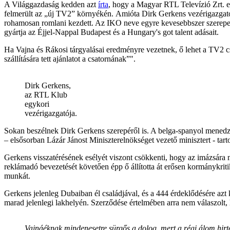
A Világgazdaság kedden azt
írta
, hogy a Magyar RTL Televízió Zrt. e
felmerült az „új TV2” környékén. Amióta Dirk Gerkens vezérigazgató 
rohamosan romlani kezdett. Az IKO neve egyre kevesebbszer szerepel
gyártja az Éjjel-Nappal Budapest és a Hungary's got talent adásait.
Ha Vajna és Rákosi tárgyalásai eredményre vezetnek, ő lehet a TV2 c
szállítására tett ajánlatot a csatornának”".
Dirk Gerkens,
az RTL Klub
egykori
vezérigazgatója.
Sokan beszélnek Dirk Gerkens szerepéről is. A belga-spanyol menedzs
– elsősorban Lázár Jánost Miniszterelnökséget vezető minisztert - tar
Gerkens visszatérésének esélyét viszont csökkenti, hogy az imázsára m
reklámadó bevezetését követően épp ő állította át erősen kormánykrit
munkát.
Gerkens jelenleg Dubaiban él családjával, és a 444 érdeklődésére azt 
marad jelenlegi lakhelyén. Szerződése értelmében arra nem válaszolt,
Vajnáéknak mindenesetre sürgős a dolog, mert a régi álom hirte