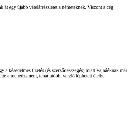
 át egy újabb vételárrészletet a németeknek. Viszont a cég
hogy a késedelmes fizetés (és szerződésszegés) miatt Vajnáéknak már
ette a menedzsment, tehát utóbbi verzió léphetett életbe.