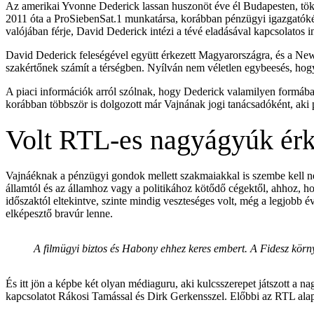
Az amerikai Yvonne Dederick lassan huszonöt éve él Budapesten, töké
2011 óta a ProSiebenSat.1 munkatársa, korábban pénzügyi igazgatókén
valójában férje, David Dederick intézi a tévé eladásával kapcsolatos i
David Dederick feleségével együtt érkezett Magyarországra, és a New
szakértőnek számít a térségben. Nyílván nem véletlen egybeesés, ho
A piaci információk arról szólnak, hogy Dederick valamilyen formában 
korábban többször is dolgozott már Vajnának jogi tanácsadóként, aki 
Volt RTL-es nagyágyúk érk
Vajnáéknak a pénzügyi gondok mellett szakmaiakkal is szembe kell né
államtól és az államhoz vagy a politikához kötődő cégektől, ahhoz, h
időszaktól eltekintve, szinte mindig veszteséges volt, még a legjobb é
elképesztő bravúr lenne.
A filmügyi biztos és Habony ehhez keres embert. A Fidesz körn
És itt jön a képbe két olyan médiaguru, aki kulcsszerepet játszott a
kapcsolatot Rákosi Tamással és Dirk Gerkensszel. Előbbi az RTL alapí