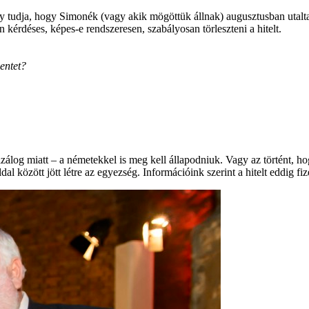
y tudja, hogy Simonék (vagy akik mögöttük állnak) augusztusban utaltak
 kérdéses, képes-e rendszeresen, szabályosan törleszteni a hitelt.
entet?
elzálog miatt – a németekkel is meg kell állapodniuk. Vagy az történt, 
l között jött létre az egyezség. Információink szerint a hitelt eddig fiz