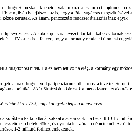
t arra, hogy Simicskának lehetett valami köze a csatorna tulajdonosi 
 Ebbe nyilván belejátszott az is, hogy a földi sugárzás megszűnésével
i kézbe kerültek. Az állami pénzosztási rendszer átalakításának egyik
íj bevezetését. A kábeldíjnak is nevezett tarifát a kábelcsatornák szedik
nek és a TV2-nek is – feltéve, hogy a kormány rendeleti úton ezt engedé
ll a tulajdonosi hitelt. Ha ez nem lett volna elég, a kormány egy módos
mű jele annak, hogy a volt pártpénztárnok állna most a tévé (és Simon) 
gban a politikát. Akár Simicskát, akár csak a menedzsmentet akarták ell
éreztette ki a TV2-t, hogy könnyebb legyen megszerezni.
ára a korábban kalkuláltanál sokkal alacsonyabb – a becsült 10-15 milliá
ijesztette el a befektetőket, és nyomta le az árat a németeknél. Az új
rrások 1-2 milliárd forintot emlegetnek.