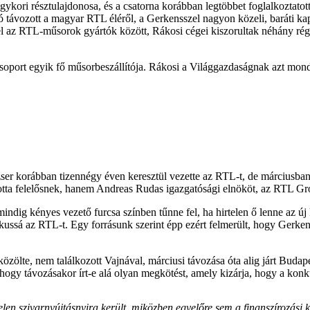
gykori résztulajdonosa, és a csatorna korábban legtöbbet foglalkoztato
távozott a magyar RTL éléről, a Gerkensszel nagyon közeli, baráti kapc
 az RTL-műsorok gyártók között, Rákosi cégei kiszorultak néhány régeb
soport egyik fő műsorbeszállítója. Rákosi a Világgazdaságnak azt mon
er korábban tizennégy éven keresztül vezette az RTL-t, de márciusban v
totta felelősnek, hanem Andreas Rudas igazgatósági elnököt, az RTL Gro
indig kényes vezető furcsa színben tűnne fel, ha hirtelen ő lenne az új
ikussá az RTL-t. Egy forrásunk szerint épp ezért felmerült, hogy Gerke
közölte, nem találkozott Vajnával, márciusi távozása óta alig járt Buda
 hogy távozásakor írt-e alá olyan megkötést, amely kizárja, hogy a ko
len szivarnyújtásnyira került, miközben egyelőre sem a finanszírozási 