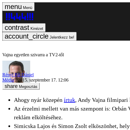
Menü
Kinézet
Jelentkezz be!
Vajna egyetlen szivarra a TV2-től
Rényi Pál Dániel
Média
2015. szeptember 17. 12:06
Megosztás
Ahogy nyár közepén
írtuk
, Andy Vajna filmipari
Az érzelmi mellett van más szempont is: Orbán Vik
reklám elköltéséhez.
Simicska Lajos és Simon Zsolt elköszönhet, hely