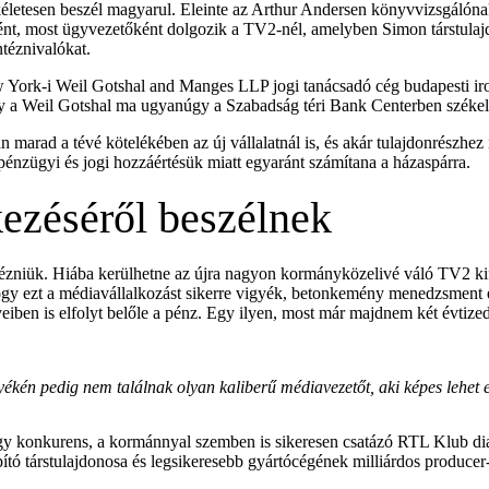
letesen beszél magyarul. Eleinte az Arthur Andersen könyvvizsgálónak 
t, most ügyvezetőként dolgozik a TV2-nél, amelyben Simon társtulajdo
ntéznivalókat.
 York-i Weil Gotshal and Manges LLP jogi tanácsadó cég budapesti iro
gy a Weil Gotshal ma ugyanúgy a Szabadság téri Bank Centerben székel
marad a tévé kötelékében az új vállalatnál is, és akár tulajdonrészhez 
pénzügyi és jogi hozzáértésük miatt egyaránt számítana a házaspárra.
ezéséről beszélnek
zniük. Hiába kerülhetne az újra nagyon kormányközelivé váló TV2 kifej
ogy ezt a médiavállalkozást sikerre vigyék, betonkemény menedzsment é
veiben is elfolyt belőle a pénz. Egy ilyen, most már majdnem két évtizede
yékén pedig nem találnak olyan kaliberű médiavezetőt, aki képes lehet 
 nagy konkurens, a kormánnyal szemben is sikeresen csatázó RTL Klub di
tó társtulajdonosa és legsikeresebb gyártócégének milliárdos producer-