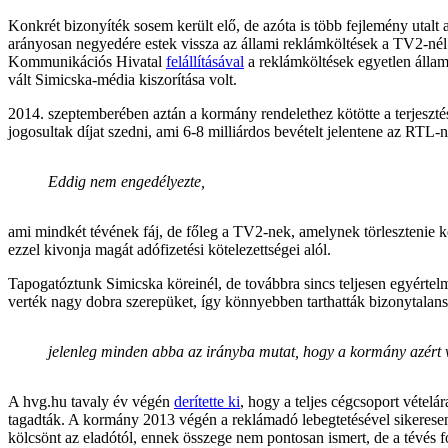
Konkrét bizonyíték sosem került elő, de azóta is több fejlemény utal
arányosan negyedére estek vissza az állami reklámköltések a TV2-nél.
Kommunikációs Hivatal
felállításával
a reklámköltések egyetlen állam
vált Simicska-média kiszorítása volt.
2014. szeptemberében aztán a kormány rendelethez kötötte a terjesztési d
jogosultak díjat szedni, ami 6-8 milliárdos bevételt jelentene az RTL-
Eddig nem engedélyezte,
ami mindkét tévének fáj, de főleg a TV2-nek, amelynek törlesztenie ke
ezzel kivonja magát adófizetési kötelezettségei alól.
Tapogatóztunk Simicska köreinél, de továbbra sincs teljesen egyértel
verték nagy dobra szerepüket, így könnyebben tarthatták bizonytalansá
jelenleg minden abba az irányba mutat, hogy a kormány azért v
A hvg.hu tavaly év végén
derítette ki
, hogy a teljes cégcsoport vétel
tagadták. A kormány 2013 végén a reklámadó lebegtetésével sikeresen 
kölcsönt az eladótól, ennek összege nem pontosan ismert, de a tévés fo