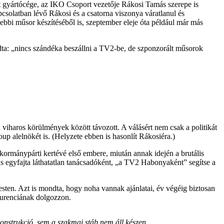
tt gyártócége, az IKO Csoport vezetője Rákosi Tamás szerepe is
solatban lévő Rákosi és a csatorna viszonya váratlanul és
bi műsor készítéséből is, szeptember eleje óta például már más
dta: „nincs szándéka beszállni a TV2-be, de szponzorált műsorok
iharos körülmények között távozott. A válásért nem csak a politikát
up alelnökét is. (Helyzete ebben is hasonlít Rákosiéra.)
 kormánypárti kertévé első embere, miután annak idején a brutális
ns egyfajta láthatatlan tanácsadóként, „a TV2 Habonyaként” segítse a
pesten. Azt is mondta, hogy noha vannak ajánlatai, év végéig biztosan
nkurenciának dolgozzon.
konstrukció, sem a szakmai stáb nem áll készen.