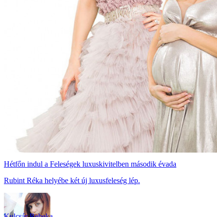
Hétfőn indul a Feleségek luxuskivitelben második évada
Rubint Réka helyébe két új luxusfeleség lép.
Kulcsár Rebeka