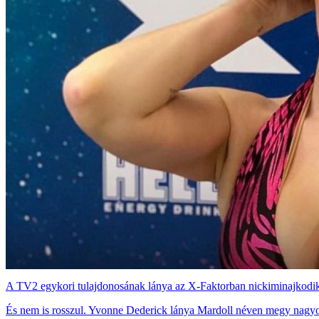
A TV2 egykori tulajdonosának lánya az X-Faktorban nickiminajkodi
És nem is rosszul. Yvonne Dederick lánya Mardoll néven megy nagyo