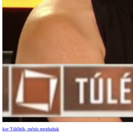
Túlélték, mégis meghaltak