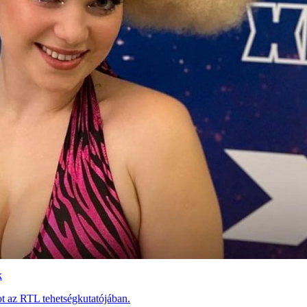
k
t az RTL tehetségkutatójában.