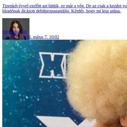
Tizenkét évvel ezelőtt azt hittük, ez már a vég. De az csak a kezdet v
híradónak álcázott debilpropagandája. Kérdés, hogy mi lesz utána.
Mészáros Juli
GYÁSZ
2026. május 7. 10:02