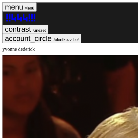
Menü
Kinézet
Jelentkezz be!
yvonne dederick