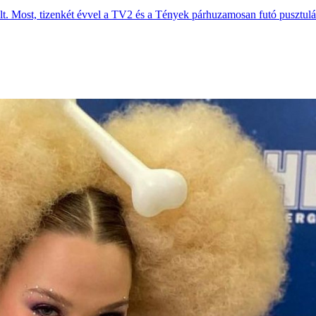
olt. Most, tizenkét évvel a TV2 és a Tények párhuzamosan futó pusztulás