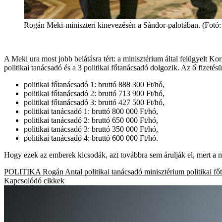
Rogán Meki-miniszteri kinevezésén a Sándor-palotában. (Fotó:
A Meki ura most jobb belátásra tért: a minisztérium által felügyelt K
politikai tanácsadó és a 3 politikai főtanácsadó dolgozik. Az ő fizetésü
politikai főtanácsadó 1: bruttó 888 300 Ft/hó,
politikai főtanácsadó 2: bruttó 713 900 Ft/hó,
politikai főtanácsadó 3: bruttó 427 500 Ft/hó,
politikai tanácsadó 1: bruttó 800 000 Ft/hó,
politikai tanácsadó 2: bruttó 650 000 Ft/hó,
politikai tanácsadó 3: bruttó 350 000 Ft/hó,
politikai tanácsadó 4: bruttó 600 000 Ft/hó.
Hogy ezek az emberek kicsodák, azt továbbra sem árulják el, mert a me
POLITIKA
Rogán Antal
politikai tanácsadó
minisztérium
politikai f
Kapcsolódó cikkek