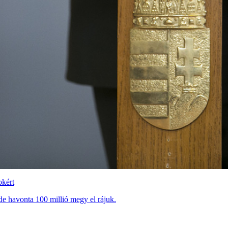
okért
de havonta 100 millió megy el rájuk.