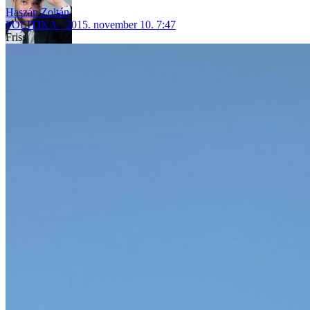
Haszán Zoltán
POLITIKA
2015. november 10. 7:47
Friss