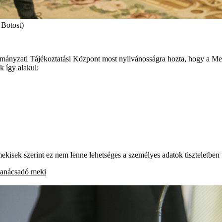
 Botost)
ormányzati Tájékoztatási Központ most nyilvánosságra hozta, hogy a Mek
k így alakul:
kisek szerint ez nem lenne lehetséges a személyes adatok tiszteletben t
őtanácsadó
meki