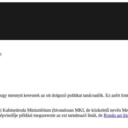
n
ogy mennyit keresnek az ott dolgozó politikai tanácsadók. Ez azért fon
ki Kabinetiroda Minisztérium (hivatalosan MKI, de közkeletű nevén Me
épviselője például megszerezte az ezt tartalmazó listát, de
Rogán azt írt