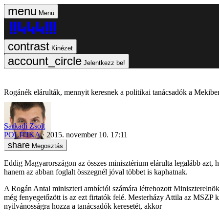
Menü
Kinézet
Jelentkezz be!
Rogánék elárulták, mennyit keresnek a politikai tanácsadók a Mekibe
Sarkadi Zsolt
POLITIKA
2015. november 10. 17:11
Megosztás
Eddig Magyarországon az összes minisztérium elárulta legalább azt, h
hanem az abban foglalt összegnél jóval többet is kaphatnak.
A Rogán Antal miniszteri ambíciói számára létrehozott Miniszterelnö
még fenyegetőzött is az ezt firtatók felé. Mesterházy Attila az MSZP k
nyilvánosságra hozza a tanácsadók keresetét, akkor