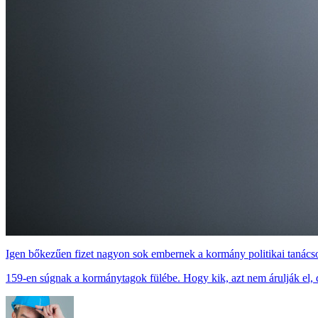
Igen bőkezűen fizet nagyon sok embernek a kormány politikai tanács
159-en súgnak a kormánytagok fülébe. Hogy kik, azt nem árulják el, 