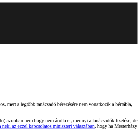
tos, mert a legtöbb tanácsadó bérezésére nem vonatkozik a bértábla,
ki) azonban nem hogy nem árulta el, mennyi a tanácsadók fizetése, de
a neki az ezzel kapcsolatos miniszteri válaszában
, hogy ha Mesterházy