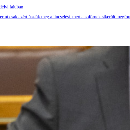
délyi faluban
erint csak azért úszták meg a lincselést, mert a sofőrnek sikerült megfor