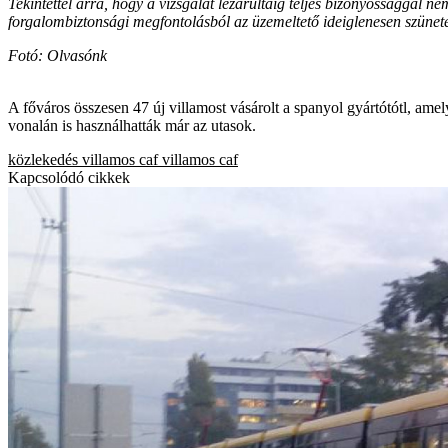
Tekintettel arra, hogy a vizsgálat lezárultáig teljes bizonyossággal
forgalombiztonsági megfontolásból az üzemeltető ideiglenesen szünetel
Fotó: Olvasónk
A főváros összesen 47 új villamost vásárolt a spanyol gyártótótl, amel
vonalán is használhatták már az utasok.
közlekedés
villamos
caf villamos
caf
Kapcsolódó cikkek