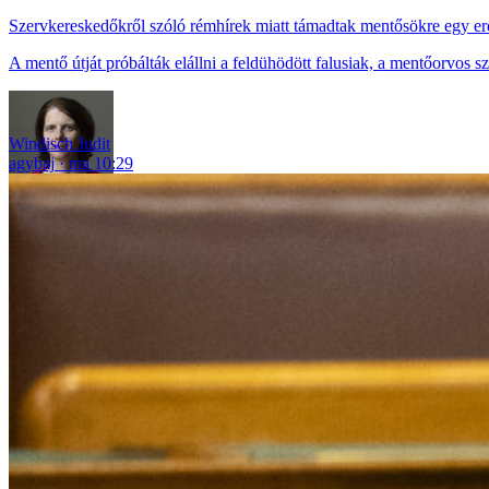
Szervkereskedőkről szóló rémhírek miatt támadtak mentősökre egy er
A mentő útját próbálták elállni a feldühödött falusiak, a mentőorvos sz
Windisch Judit
agybaj
ma 10:29