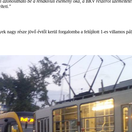
 nem azonosítható be a rendkívüli esemény oka, a BKV részéről üzemelt
teti."
yek nagy része jövő évtől kerül forgalomba a felújított 1-es villamos pá