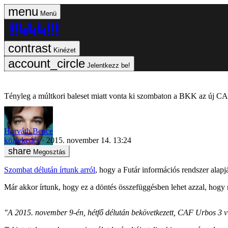
Menü
Kinézet
Jelentkezz be!
Tényleg a múltkori baleset miatt vonta ki szombaton a BKK az új C
Horváth Bence
közlekedés
2015. november 14. 13:24
Megosztás
Szombat délután írtunk arról
, hogy a Futár információs rendszer alap
Már akkor írtunk, hogy ez a döntés összefüggésben lehet azzal, hogy
"A 2015. november 9-én, hétfő délután bekövetkezett, CAF Urbos 3 vil