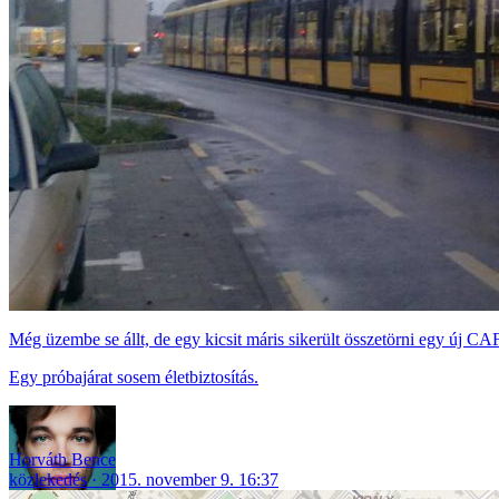
Még üzembe se állt, de egy kicsit máris sikerült összetörni egy új CA
Egy próbajárat sosem életbiztosítás.
Horváth Bence
közlekedés
2015. november 9. 16:37