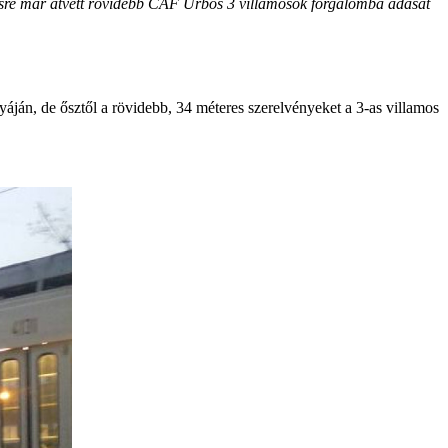
etésre már átvett rövidebb CAF Urbos 3 villamosok forgalomba adását
lyáján, de ősztől a rövidebb, 34 méteres szerelvényeket a 3-as villamos