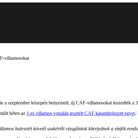
AF-villamosokat
ján a szeptember közepén beüzemelt, új CAF-villamosokat leszedték a 3
 múlt héten az
1-es villamos vonalán tesztelt CAF karambolozott egyet
.
lamos balesetét követő szakértői vizsgálatok kiterjednek a sínfék-rends