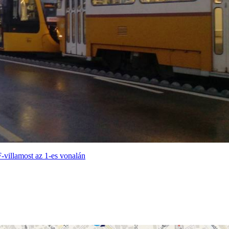
F-villamost az 1-es vonalán