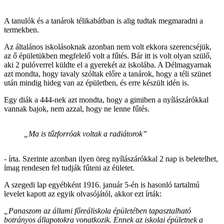
A tanulók és a tanárok télikabátban is alig tudtak megmaradni a
termekben.
Az általános iskolásoknak azonban nem volt ekkora szerencséjük,
az ő épületükben megfelelő volt a fűtés. Bár itt is volt olyan szülő,
aki 2 pulóverrel küldte el a gyerekét az iskolába. A Délmagyarnak
azt mondta, hogy tavaly szóltak előre a tanárok, hogy a téli szünet
után mindig hideg van az épületben, és erre készült idén is.
Egy diák a 444-nek azt mondta, hogy a gimiben a nyílászárókkal
vannak bajok, nem azzal, hogy ne lenne fűtés.
„Ma is tűzforróak voltak a radiátorok”
- írta. Szerinte azonban ilyen öreg nyílászárókkal 2 nap is beletelhet,
ímag rendesen fel tudják fűteni az éületet.
A szegedi lap egyébként 1916. január 5-én is hasonló tartalmú
levelet kapott az egyik olvasójától, akkor ezt írták:
„Panaszom az állami főreáliskola épületében tapasztalható
botrányos állapotokra vonatkozik. Ennek az iskolai épületnek a