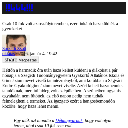
Csak 10 fok volt az osztályteremben, ezért inkább hazaküldték a
gyerekeket
Sarkadi Zsolt
oktatás
2016. január 4. 19:42
Megosztás
Hétfőn a harmadik óra után haza kellett küldeni a diákokat a pár
hónapja a Szegedi Tudományegyetem Gyakorló Általános Iskola és
Gimnázium nevet viselő tanintézményből, ami korábban a Ságvári
Endre Gyakorlógimnázium nevet viselte. Azért kellett hazamennie a
tanulóknak, mert túl hideg volt az épületben. A szünetben ugyanis
egyáltalán nem fűtöttek, az első napon pedig nem tudták
felmelegíteni a termeket. Az igazgató ezért a hangosbemondón
közölte, hogy haza lehet menni.
Egy diák azt mondta a
Délmagyarnak
, hogy volt olyan
terem, ahol csak 10 fok sem volt.