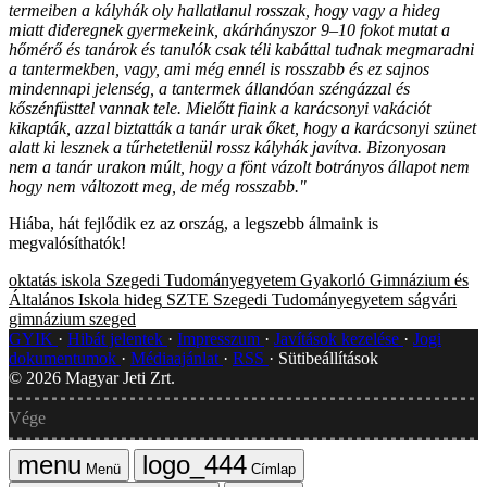
termeiben a kályhák oly hallatlanul rosszak, hogy vagy a hideg
miatt dideregnek gyermekeink, akárhányszor 9–10 fokot mutat a
hőmérő és tanárok és tanulók csak téli kabáttal tudnak megmaradni
a tantermekben, vagy, ami még ennél is rosszabb és ez sajnos
mindennapi jelenség, a tantermek állandóan széngázzal és
kőszénfüsttel vannak tele. Mielőtt fiaink a karácsonyi vakációt
kikapták, azzal biztatták a tanár urak őket, hogy a karácsonyi szünet
alatt ki lesznek a tűrhetetlenül rossz kályhák javítva. Bizonyosan
nem a tanár urakon múlt, hogy a fönt vázolt botrányos állapot nem
hogy nem változott meg, de még rosszabb."
Hiába, hát fejlődik ez az ország, a legszebb álmaink is
megvalósíthatók!
oktatás
iskola
Szegedi Tudományegyetem Gyakorló Gimnázium és
Általános Iskola
hideg
SZTE
Szegedi Tudományegyetem
ságvári
gimnázium
szeged
GYIK
Hibát jelentek
Impresszum
Javítások kezelése
Jogi
dokumentumok
Médiaajánlat
RSS
Sütibeállítások
©
2026
Magyar Jeti Zrt.
Vége
Menü
Címlap