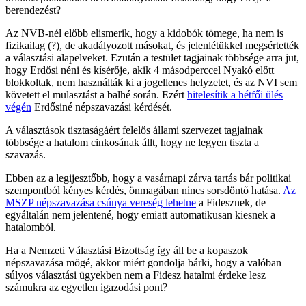
berendezést?
Az NVB-nél előbb elismerik, hogy a kidobók tömege, ha nem is
fizikailag (?), de akadályozott másokat, és jelenlétükkel megsértették
a választási alapelveket. Ezután a testület tagjainak többsége arra jut,
hogy Erdősi néni és kísérője, akik 4 másodperccel Nyakó előtt
blokkoltak, nem használták ki a jogellenes helyzetet, és az NVI sem
követett el mulasztást a balhé során. Ezért
hitelesítik a hétfői ülés
végén
Erdősiné népszavazási kérdését.
A választások tisztaságáért felelős állami szervezet tagjainak
többsége a hatalom cinkosának állt, hogy ne legyen tiszta a
szavazás.
Ebben az a legijesztőbb, hogy a vasárnapi zárva tartás bár politikai
szempontból kényes kérdés, önmagában nincs sorsdöntő hatása.
Az
MSZP népszavazása csúnya vereség lehetne
a Fidesznek, de
egyáltalán nem jelentené, hogy emiatt automatikusan kiesnek a
hatalomból.
Ha a Nemzeti Választási Bizottság így áll be a kopaszok
népszavazása mögé, akkor miért gondolja bárki, hogy a valóban
súlyos választási ügyekben nem a Fidesz hatalmi érdeke lesz
számukra az egyetlen igazodási pont?