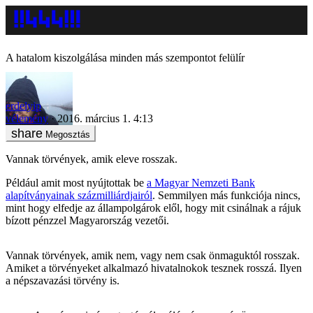
A hatalom kiszolgálása minden más szempontot felülír
erdelyip
vélemény
2016. március 1. 4:13
Megosztás
Vannak törvények, amik eleve rosszak.
Például amit most nyújtottak be
a Magyar Nemzeti Bank
alapítványainak százmilliárdjairól
. Semmilyen más funkciója nincs,
mint hogy elfedje az állampolgárok elől, hogy mit csinálnak a rájuk
bízott pénzzel Magyarország vezetői.
Vannak törvények, amik nem, vagy nem csak önmaguktól rosszak.
Amiket a törvényeket alkalmazó hivatalnokok tesznek rosszá. Ilyen
a népszavazási törvény is.