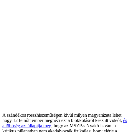
A szándékos rosszhiszeműségen kívül milyen magyarázata lehet,
hogy 12 felnőtt ember megnézi ezt a blokkolásról készült videót,
és
a többség azt állapítja meg
, hogy az MSZP-s Nyakó Istvánt a
kritikus pillanatban nem akadályozták fizikailag, hogy elérje a