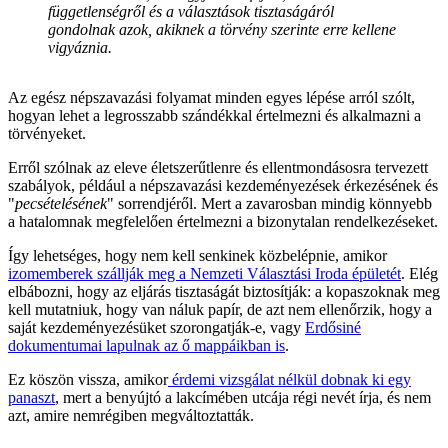
függetlenségről és a választások tisztaságáról
gondolnak azok, akiknek a törvény szerinte erre kellene
vigyáznia.
Az egész népszavazási folyamat minden egyes lépése arról szólt,
hogyan lehet a legrosszabb szándékkal értelmezni és alkalmazni a
törvényeket.
Erről szólnak az eleve életszerűtlenre és ellentmondásosra tervezett
szabályok, például a népszavazási kezdeményezések érkezésének és
"
pecsételésének
" sorrendjéről. Mert a zavarosban mindig könnyebb
a hatalomnak megfelelően értelmezni a bizonytalan rendelkezéseket.
Így lehetséges, hogy nem kell senkinek közbelépnie, amikor
izomemberek szállják meg a Nemzeti Választási Iroda épületét
. Elég
elbábozni, hogy az eljárás tisztaságát biztosítják: a kopaszoknak meg
kell mutatniuk, hogy van náluk papír, de azt nem ellenőrzik, hogy a
saját kezdeményezésüket szorongatják-e, vagy
Erdősiné
dokumentumai lapulnak az ő mappáikban is
.
Ez köszön vissza, amikor
érdemi vizsgálat nélkül dobnak ki egy
panaszt
, mert a benyújtó a lakcímében utcája régi nevét írja, és nem
azt, amire nemrégiben megváltoztatták.