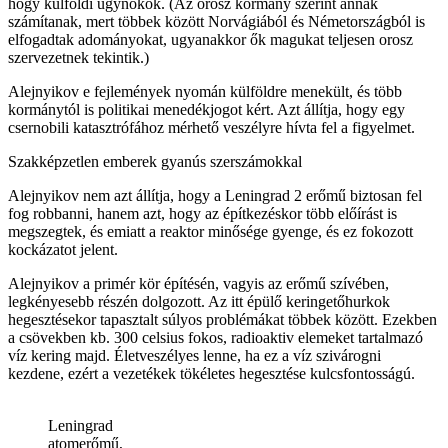
hogy külföldi ügynökök. (Az orosz kormány szerint annak
számítanak, mert többek között Norvágiából és Németországból is
elfogadtak adományokat, ugyanakkor ők magukat teljesen orosz
szervezetnek tekintik.)
Alejnyikov e fejlemények nyomán külföldre menekült, és több
kormánytól is politikai menedékjogot kért. Azt állítja, hogy egy
csernobili katasztrófához mérhető veszélyre hívta fel a figyelmet.
Szakképzetlen emberek gyanús szerszámokkal
Alejnyikov nem azt állítja, hogy a Leningrad 2 erőmű biztosan fel
fog robbanni, hanem azt, hogy az építkezéskor több előírást is
megszegtek, és emiatt a reaktor minősége gyenge, és ez fokozott
kockázatot jelent.
Alejnyikov a primér kör építésén, vagyis az erőmű szívében,
legkényesebb részén dolgozott. Az itt épülő keringetőhurkok
hegesztésekor tapasztalt súlyos problémákat többek között. Ezekben
a csövekben kb. 300 celsius fokos, radioaktiv elemeket tartalmazó
víz kering majd. Életveszélyes lenne, ha ez a víz szivárogni
kezdene, ezért a vezetékek tökéletes hegesztése kulcsfontosságú.
Leningrad
atomerőmű,