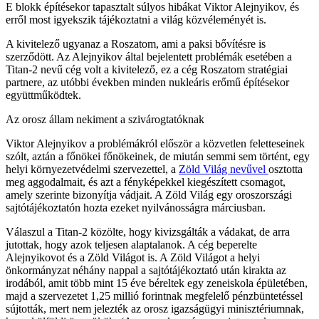
E blokk építésekor tapasztalt súlyos hibákat Viktor Alejnyikov, és
erről most igyekszik tájékoztatni a világ közvéleményét is.
A kivitelező ugyanaz a Roszatom, ami a paksi bővítésre is
szerződött. Az Alejnyikov által bejelentett problémák esetében a
Titan-2 nevű cég volt a kivitelező, ez a cég Roszatom stratégiai
partnere, az utóbbi években minden nukleáris erőmű építésekor
együttműködtek.
Az orosz állam nekiment a szivárogtatóknak
Viktor Alejnyikov a problémákról először a közvetlen feletteseinek
szólt, aztán a főnökei főnökeinek, de miután semmi sem történt, egy
helyi környezetvédelmi szervezettel, a
Zöld Világ nevűvel
osztotta
meg aggodalmait, és azt a fényképekkel kiegészített csomagot,
amely szerinte bizonyítja vádjait. A Zöld Világ egy oroszországi
sajtótájékoztatón hozta ezeket nyilvánosságra márciusban.
Válaszul a Titan-2 közölte, hogy kivizsgálták a vádakat, de arra
jutottak, hogy azok teljesen alaptalanok. A cég beperelte
Alejnyikovot és a Zöld Világot is. A Zöld Világot a helyi
önkormányzat néhány nappal a sajtótájékoztató után kirakta az
irodából, amit több mint 15 éve béreltek egy zeneiskola épületében,
majd a szervezetet 1,25 millió forintnak megfelelő pénzbüntetéssel
sújtották, mert nem jelezték az orosz igazságügyi minisztériumnak,