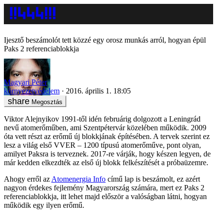
Ijesztő beszámolót tett közzé egy orosz munkás arról, hogyan épül
Paks 2 referenciablokkja
Magyari Péter
környezetvédelem
2016. április 1. 18:05
Megosztás
Viktor Alejnyikov 1991-től idén februárig dolgozott a Leningrád
nevű atomerőműben, ami Szentpétervár közelében működik. 2009
óta vett részt az erőmű új blokkjának építésében. A tervek szerint ez
lesz a világ első VVER – 1200 típusú atomerőműve, pont olyan,
amilyet Paksra is terveznek. 2017-re várják, hogy készen legyen, de
már kedden elkezdték az első új blokk felkészítését a próbaüzemre.
Ahogy erről az
Atomenergia Info
című lap is beszámolt, ez azért
nagyon érdekes fejlemény Magyarország számára, mert ez Paks 2
referenciablokkja, itt lehet majd először a valóságban látni, hogyan
működik egy ilyen erőmű.