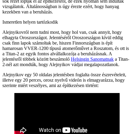
sok rezet loptak el az építkezésről, de ezek nyomán sem indultak
vizsgálatok. Általánosságban is úgy érezte ezért, hogy hanyag
kezekben van a beruházás.
Ismeretlen helyen tartózkodik
Alejnyikovról nem tudni most, hogy hol van, csak annyit, hogy
elhagyta Oroszországot. Jelentéséről Oroszországon kívül eddig
csak finn lapok számoltak be, hiszen Finnországban is épít
hamarosan VVER-1200 típusú atomerőművet a Roszatom, és ott is
a Titan-2 az egyik fontos alvállalkozója a beruházásnak. A
jelentésről többek között beszámoló
Helsingin Sanomatnak
a Titan-
2-nél azt mondták, hogy Alejnyikov vádjai megalapozatlanok.
Alejnyikov egy 50 oldalas jelentésben foglalta össze észrevételeit,
illetve egy 20 perces, orosz nyelvű videón is elmagyarázza, hogy
szerinte miért veszélyes, ami az építkezésen történt: