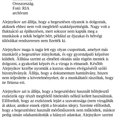
Oroszország.
Fotó: RIA
archívum
Alejnyikov azt állítja, hogy a hegesztésen olyanok is dolgoztak,
akiknek ehhez nem volt megfelelő szakképzettségük. Nagy volt a
fluktuáció az építkezésen, mert sokszor nem kapták meg a
munkások a nekik beígért bért, például az éjszakai és hétvégi
túlóráikat rendszeresen nem fizették ki.
Alejnyikov maga is tagja lett egy olyan csoportnak, amelyet más
munkáról a hegesztésre irányítottak, és egy gyorstalpaló képzésre
küldtek. Állítása szerint az elméleti oktatás után rögtön mentek is
dolgozni, a gyakorlati képzés és a vizsga is elmaradt. Később
Alejnyikov kezébe nyomták a kurzus sikeres elvégzéséről szóló
bizonyítványát. Állítja, hogy a dokumentum hamisítvány, hiszen
nem teljesítette a követelményeket, de a munkáltatói rászóltak, hogy
ne firtassa ezt.
Alejnyikov azt is állítja, hogy a hegesztéshez használt hőfejlesztő
eszközök egy részét megfelelő hitelesítés nélkül kellett használniuk.
Előfordult, hogy az eszköznek lejárt a szavatossága (nem vizsgálták
át akkor, amikor ennek eljött a hivatalos ideje). Szerinte előfordult,
hogy a hegesztéshez használt mérőműszerek nem működtek, máskor
pedig simán odahamisították a hiányzó adatokat. Alejnyikov szerint