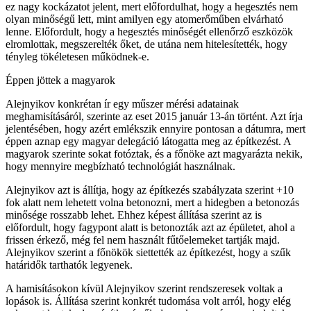
ez nagy kockázatot jelent, mert előfordulhat, hogy a hegesztés nem
olyan minőségű lett, mint amilyen egy atomerőműben elvárható
lenne. Előfordult, hogy a hegesztés minőségét ellenőrző eszközök
elromlottak, megszerelték őket, de utána nem hitelesítették, hogy
tényleg tökéletesen működnek-e.
Éppen jöttek a magyarok
Alejnyikov konkrétan ír egy műszer mérési adatainak
meghamisításáról, szerinte az eset 2015 január 13-án történt. Azt írja
jelentésében, hogy azért emlékszik ennyire pontosan a dátumra, mert
éppen aznap egy magyar delegáció látogatta meg az építkezést. A
magyarok szerinte sokat fotóztak, és a főnöke azt magyarázta nekik,
hogy mennyire megbízható technológiát használnak.
Alejnyikov azt is állítja, hogy az építkezés szabályzata szerint +10
fok alatt nem lehetett volna betonozni, mert a hidegben a betonozás
minősége rosszabb lehet. Ehhez képest állítása szerint az is
előfordult, hogy fagypont alatt is betonozták azt az épületet, ahol a
frissen érkező, még fel nem használt fűtőelemeket tartják majd.
Alejnyikov szerint a főnökök siettették az építkezést, hogy a szűk
határidők tarthatók legyenek.
A hamisításokon kívül Alejnyikov szerint rendszeresek voltak a
lopások is. Állítása szerint konkrét tudomása volt arról, hogy elég