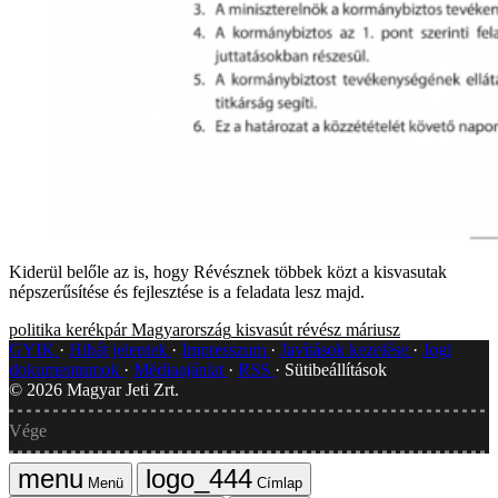
Kiderül belőle az is, hogy Révésznek többek közt a kisvasutak
népszerűsítése és fejlesztése is a feladata lesz majd.
politika
kerékpár
Magyarország
kisvasút
révész máriusz
GYIK
Hibát jelentek
Impresszum
Javítások kezelése
Jogi
dokumentumok
Médiaajánlat
RSS
Sütibeállítások
©
2026
Magyar Jeti Zrt.
Vége
Menü
Címlap