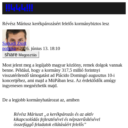
Révész Máriusz kerékpározásért felelős kormánybiztos lesz
Sarkadi Zsolt
politika
2016. június 13. 18:10
Megosztás
Most jelent meg a legújabb magyar közlöny, remek dolgok vannak
benne. Például, hogy a kormány 317,5 millió forintnyi
visszatérítendő támogatást ad Plácido Domingó augusztus 10-i
koncertjéhez, ami majd a MüPában lesz. Az érdeklődők amúgy
ingyenesen megnézhetik majd.
De a legjobb kormányhatározat az, amiben
Révész Máriuszt „a kerékpározás és az aktív
kikapcsolódás fejlesztésével és népszerűsítésével
összefüggő feladatok ellátásáért felelős”