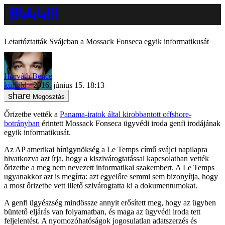
Letartóztatták Svájcban a Mossack Fonseca egyik informatikusát
Horváth Bence
külföld
2016. június 15. 18:13
Megosztás
Őrizetbe vették a
Panama-iratok által kirobbantott offshore-
botrányban
érintett Mossack Fonseca ügyvédi iroda genfi irodájának
egyik informatikusát.
Az AP amerikai hírügynökség a Le Temps című svájci napilapra
hivatkozva azt írja, hogy a kiszivárogtatással kapcsolatban vették
őrizetbe a meg nem nevezett informatikai szakembert. A Le Temps
ugyanakkor azt is megírta: azt egyelőre semmi sem bizonyítja, hogy
a most őrizetbe vett illető szivárogtatta ki a dokumentumokat.
A genfi ügyészség mindössze annyit erősített meg, hogy az ügyben
büntető eljárás van folyamatban, és maga az ügyvédi iroda tett
feljelentést. A nyomozóhatóságok jogosulatlan adatszerzés és