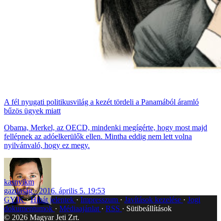
A fél nyugati politikusvilág a kezét tördeli a Panamából áramló
bűzös ügyek miatt
Obama, Merkel, az OECD, mindenki megígérte, hogy most majd
fellépnek az adóelkerülők ellen. Mintha eddig nem lett volna
nyilvánvaló, hogy ez megy.
kasnyikm
gazdaság
2016. április 5. 19:53
GYIK
Hibát jelentek
Impresszum
Javítások kezelése
Jogi
dokumentumok
Médiaajánlat
RSS
Sütibeállítások
©
2026
Magyar Jeti Zrt.