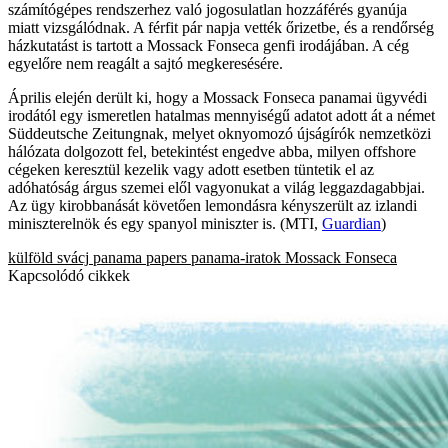
számítógépes rendszerhez való jogosulatlan hozzáférés gyanúja
miatt vizsgálódnak. A férfit pár napja vették őrizetbe, és a rendőrség
házkutatást is tartott a Mossack Fonseca genfi irodájában. A cég
egyelőre nem reagált a sajtó megkeresésére.
Április elején derült ki, hogy a Mossack Fonseca panamai ügyvédi
irodától egy ismeretlen hatalmas mennyiségű adatot adott át a német
Süddeutsche Zeitungnak, melyet oknyomozó újságírók nemzetközi
hálózata dolgozott fel, betekintést engedve abba, milyen offshore
cégeken keresztül kezelik vagy adott esetben tüntetik el az
adóhatóság árgus szemei elől vagyonukat a világ leggazdagabbjai.
Az ügy kirobbanását követően lemondásra kényszerült az izlandi
miniszterelnök és egy spanyol miniszter is. (MTI,
Guardian
)
külföld
svácj
panama papers
panama-iratok
Mossack Fonseca
Kapcsolódó cikkek