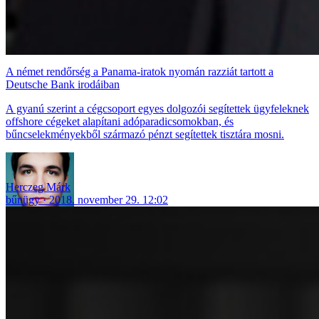
A német rendőrség a Panama-iratok nyomán razziát tartott a
Deutsche Bank irodáiban
A gyanú szerint a cégcsoport egyes dolgozói segítettek ügyfeleknek
offshore cégeket alapítani adóparadicsomokban, és
bűncselekményekből származó pénzt segítettek tisztára mosni.
Herczeg Márk
bűnügy
2018. november 29. 12:02