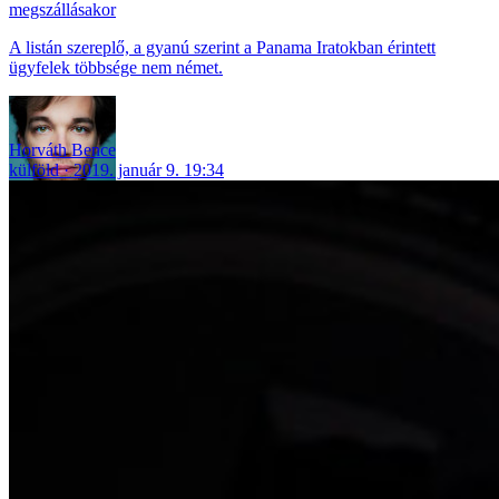
megszállásakor
A listán szereplő, a gyanú szerint a Panama Iratokban érintett
ügyfelek többsége nem német.
Horváth Bence
külföld
2019. január 9. 19:34