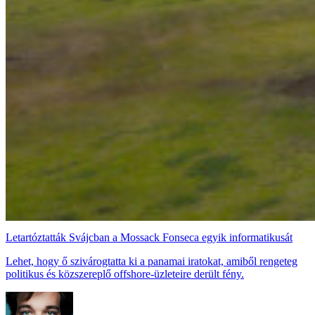
Letartóztatták Svájcban a Mossack Fonseca egyik informatikusát
Lehet, hogy ő szivárogtatta ki a panamai iratokat, amiből rengeteg
politikus és közszereplő offshore-üzleteire derült fény.