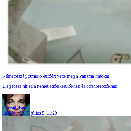
Németország ötmillió euróért vette meg a Panama-iratokat
Elég rossz hír ez a német adóelkerülőknek és offshoreozóknak.
Horváth Bence
külföld
2017. július 5. 11:29