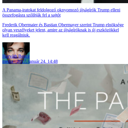
A Panama-iratokat feldolgozó oknyomozó újságírók Trump elleni
összefogásra szólítják fel a sajtót
Frederik Obermaier és Bastian Obermayer szerint Trump elnöksége
olyan veszélyeket jelent, amire az újságíróknak is új eszközökkel
kell reagálniuk.
Horváth Bence
media
2017. január 24. 14:48