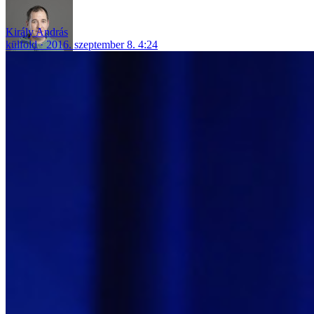
Király András
külföld
2016. szeptember 8. 4:24