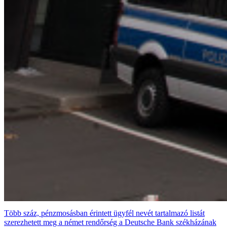
Több száz, pénzmosásban érintett ügyfél nevét tartalmazó listát
szerezhetett meg a német rendőrség a Deutsche Bank székházának