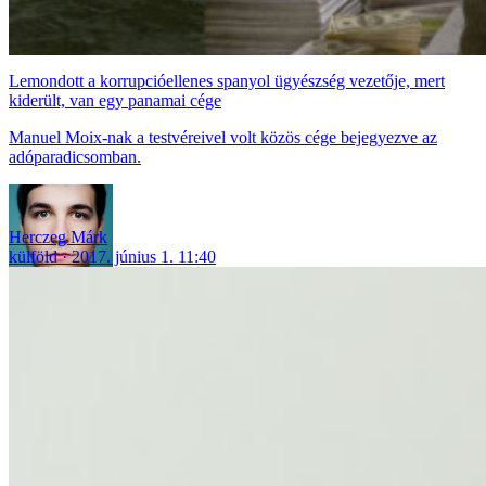
Lemondott a korrupcióellenes spanyol ügyészség vezetője, mert
kiderült, van egy panamai cége
Manuel Moix-nak a testvéreivel volt közös cége bejegyezve az
adóparadicsomban.
Herczeg Márk
külföld
2017. június 1. 11:40