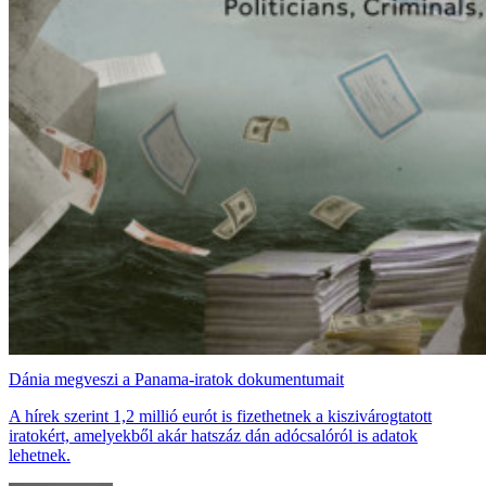
Dánia megveszi a Panama-iratok dokumentumait
A hírek szerint 1,2 millió eurót is fizethetnek a kiszivárogtatott
iratokért, amelyekből akár hatszáz dán adócsalóról is adatok
lehetnek.