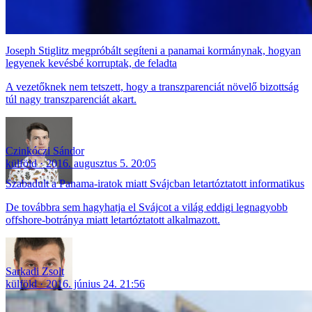
Joseph Stiglitz megpróbált segíteni a panamai kormánynak, hogyan
legyenek kevésbé korruptak, de feladta
A vezetőknek nem tetszett, hogy a transzparenciát növelő bizottság
túl nagy transzparenciát akart.
Czinkóczi Sándor
külföld
2016. augusztus 5. 20:05
Szabadult a Panama-iratok miatt Svájcban letartóztatott informatikus
De továbbra sem hagyhatja el Svájcot a világ eddigi legnagyobb
offshore-botránya miatt letartóztatott alkalmazott.
Sarkadi Zsolt
külföld
2016. június 24. 21:56