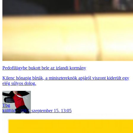
Pedofilügybe bukott bele az izlandi kormány
Kilenc hónapig bírták, a minisztereknök apjáról viszont kiderült egy
elég súlyos dolog.
Tbg
külföld
2017. szeptember 15. 13:05