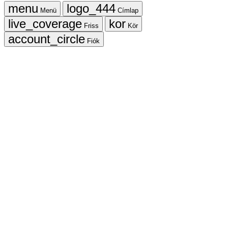
Menü
Címlap
Friss
Kör
Fiók