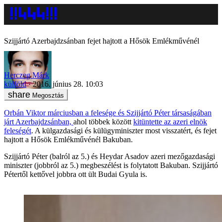
Szijjártó Azerbajdzsánban fejet hajtott a Hősök Emlékművénél
Herczeg Márk
külföld
2016. június 28. 10:03
Megosztás
Orbán Viktor márciusban a felesége és Szijjártó Péter társaságában
járt Azerbajdzsánban,
ahol többek között
kitüntette az azeri elnök
feleségét
. A külgazdasági és külügyminiszter most visszatért, és fejet
hajtott a Hősök Emlékművénél Bakuban.
Szijjártó Péter (balról az 5.) és Heydar Asadov azeri mezőgazdasági
miniszter (jobbról az 5.) megbeszélést is folytatott Bakuban. Szijjártó
Pétertől kettővel jobbra ott ült Budai Gyula is.