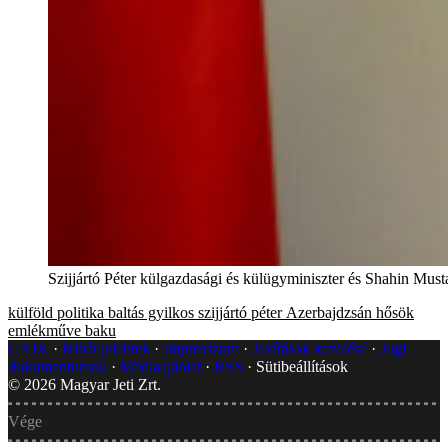
Szijjártó Péter külgazdasági és külügyminiszter és Shahin Mu
külföld
politika
baltás gyilkos
szijjártó péter
Azerbajdzsán
hősök
emlékműve
baku
GYIK
Hibát jelentek
Impresszum
Javítások kezelése
Jogi
dokumentumok
Médiaajánlat
RSS
Sütibeállítások
©
2026
Magyar Jeti Zrt.
Vége