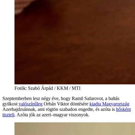
Fotók: Szabó Árpád / KKM / MTI
Szeptemberben lesz négy éve, hogy Ramil Safarovot, a baltás
gyilkost
valószínűleg
Orbán Viktor döntésére
kiadta Magyarország
Azerbajdzsánnak, ami rögtön szabadon engedte, és azóta is
hősként
tiszteli
. Azóta jók az azeri–magyar viszonyok.