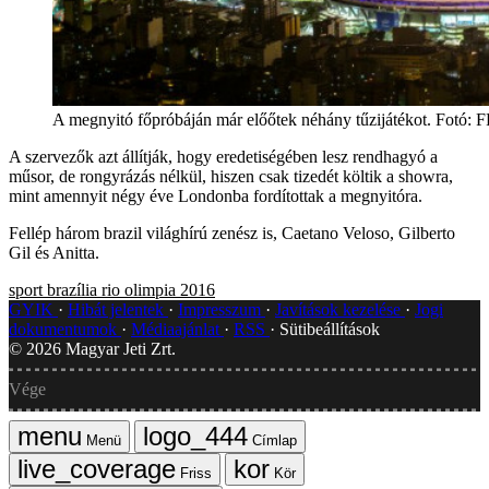
A megnyitó főpróbáján már előőtek néhány tűzijátékot. F
A szervezők azt állítják, hogy eredetiségében lesz rendhagyó a
műsor, de rongyrázás nélkül, hiszen csak tizedét költik a showra,
mint amennyit négy éve Londonba fordítottak a megnyitóra.
Fellép három brazil világhírú zenész is, Caetano Veloso, Gilberto
Gil és Anitta.
sport
brazília
rio
olimpia 2016
GYIK
Hibát jelentek
Impresszum
Javítások kezelése
Jogi
dokumentumok
Médiaajánlat
RSS
Sütibeállítások
©
2026
Magyar Jeti Zrt.
Vége
Menü
Címlap
Friss
Kör