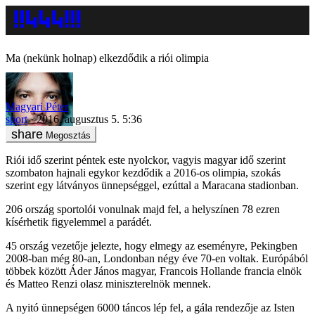
Ma (nekünk holnap) elkezdődik a riói olimpia
Magyari Péter
sport
2016. augusztus 5. 5:36
Megosztás
Riói idő szerint péntek este nyolckor, vagyis magyar idő szerint
szombaton hajnali egykor kezdődik a 2016-os olimpia, szokás
szerint egy látványos ünnepséggel, ezúttal a Maracana stadionban.
206 ország sportolói vonulnak majd fel, a helyszínen 78 ezren
kísérhetik figyelemmel a parádét.
45 ország vezetője jelezte, hogy elmegy az eseményre, Pekingben
2008-ban még 80-an, Londonban négy éve 70-en voltak. Európából
többek között Áder János magyar, Francois Hollande francia elnök
és Matteo Renzi olasz miniszterelnök mennek.
A nyitó ünnepségen 6000 táncos lép fel, a gála rendezője az Isten