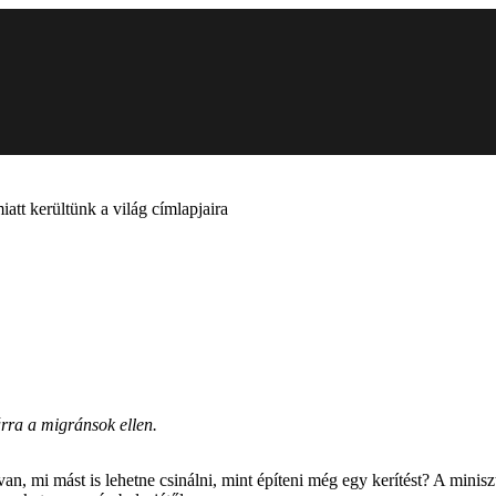
iatt kerültünk a világ címlapjaira
árra a migránsok ellen.
, mi mást is lehetne csinálni, mint építeni még egy kerítést? A miniszt