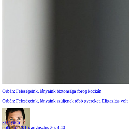
Orbán: Feleségeink, lányaink biztonsága forog kockán
Orbán: Feleségeink, lányaink szüljenek több gyereket. Eligazítás vol
kasnyikm
politika
2016. augusztus 26. 4:40