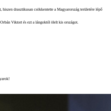
t, hiszen drasztikusan csökkentette a Magyarország területére lépő
rbán Viktort és ezt a lángoktól ölelt kis országot.
yarok!