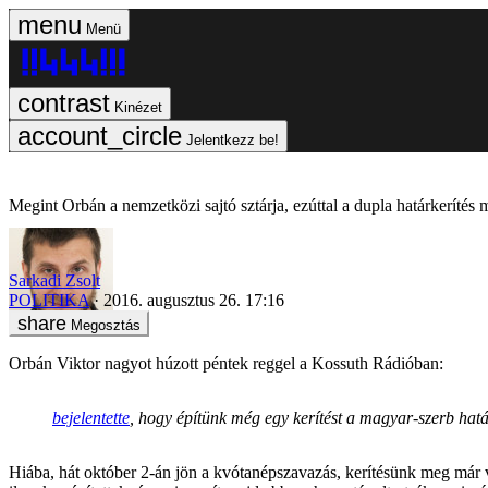
Menü
Kinézet
Jelentkezz be!
Megint Orbán a nemzetközi sajtó sztárja, ezúttal a dupla határkerítés m
Sarkadi Zsolt
POLITIKA
2016. augusztus 26. 17:16
Megosztás
Orbán Viktor nagyot húzott péntek reggel a Kossuth Rádióban:
bejelentette
, hogy építünk még egy kerítést a magyar-szerb hat
Hiába, hát október 2-án jön a kvótanépszavazás, kerítésünk meg már van