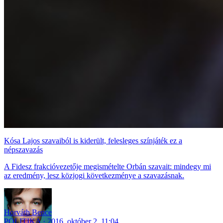
Kósa Lajos szavaiból is kiderült, felesleges színjáték ez a
népszavazás
A Fidesz frakcióvezetője megismételte Orbán szavait: mindegy mi
az eredmény, lesz közjogi következménye a szavazásnak.
Horváth Bence
POLITIKA
2016. október 2. 11:04