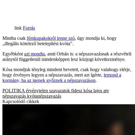
Forrás
Mintha csak
fémkupakokról lenne szó
, úgy mondja ki, hogy
„illegális kötelező betelepítési kvóta”.
Egyébként
azt mondta
, amit Orbán is: a népszavazásnak a részvételi
aránytól függetlenül mindenképpen lesz közjogi következménye.
Kósa mondjuk tényleg mindent bevetett, csak hogy valahogy elérje,
hogy érvényes legyen a népszavazás, mert azt ígérte,
lemond a
kormány, ha az igenek győznek a népszavazáson
.
POLITIKA
érvénytelen szavazatok
fidesz
kósa lajos
atv
népszavazás
kvótanépszavazás
Kapcsolódó cikkek