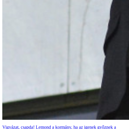
Vigyázat, csapda! Lemond a kormány, ha az igenek győznek a