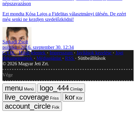
népszavazáson
Ezt mondta Kósa Lajos a Fidelitas választmányi ülésén. De ezért
még senki ne kezdjen szedelőzködni!
Sarkadi Zsolt
politika
2016. szeptember 30. 12:34
GYIK
Hibát jelentek
Impresszum
Javítások kezelése
Jogi
dokumentumok
Médiaajánlat
RSS
Sütibeállítások
©
2026
Magyar Jeti Zrt.
Vége
Menü
Címlap
Friss
Kör
Fiók