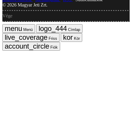
©
2026
Magyar Jeti Zrt.
Vége
Menü
Címlap
Friss
Kör
Fiók