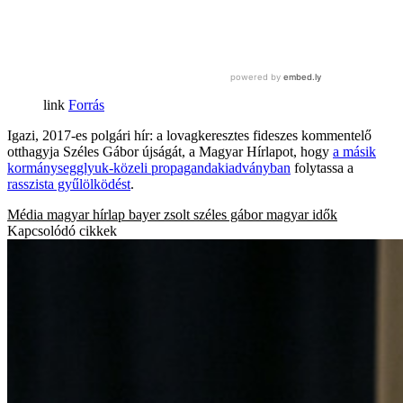
Forrás
Igazi, 2017-es polgári hír: a lovagkeresztes fideszes kommentelő
otthagyja Széles Gábor újságát, a Magyar Hírlapot, hogy
a másik
kormánysegglyuk-közeli propagandakiadványban
folytassa a
rasszista gyűlölködést
.
Média
magyar hírlap
bayer zsolt
széles gábor
magyar idők
Kapcsolódó cikkek