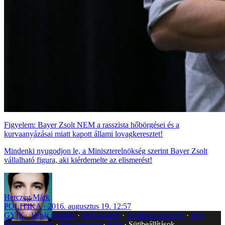
Figyelem: Bayer Zsolt NEM a rasszista hőbörgései és a
kurvaanyázásai miatt kapott állami lovagkeresztet!
Mindenki nyugodjon le, a Miniszterelnökség szerint Bayer Zsolt
vállalható figura, aki kiérdemelte az elismerést!
Herczeg Márk
POLITIKA
2016. augusztus 19. 12:57
GYIK
Hibát jelentek
Impresszum
Javítások kezelése
Jogi
dokumentumok
Médiaajánlat
RSS
Sütibeállítások