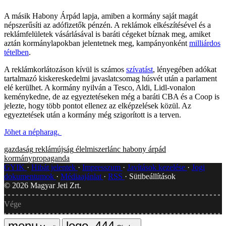
A másik Habony Árpád lapja, amiben a kormány saját magát
népszerűsíti az adófizetők pénzén. A reklámok elkészítésével és a
reklámfelületek vásárlásával is baráti cégeket bíznak meg, amiket
aztán kormánylapokban jelentetnek meg, kampányonként
milliárdos
tételben
.
A reklámkorlátozáson kívül is számos
szívatást
, lényegében adókat
tartalmazó kiskereskedelmi javaslatcsomag húsvét után a parlament
elé kerülhet. A kormány nyilván a Tesco, Aldi, Lidl-vonalon
keménykedne, de az egyeztetéseken még a baráti CBA és a Coop is
jelezte, hogy több pontot ellenez az elképzelések közül. Az
egyeztetések után a kormány még szigorított is a terven.
Jöhet a népharag.
gazdaság
reklámújság
élelmiszerlánc
habony árpád
kormánypropaganda
GYIK
Hibát jelentek
Impresszum
Javítások kezelése
Jogi
dokumentumok
Médiaajánlat
RSS
Sütibeállítások
©
2026
Magyar Jeti Zrt.
Vége