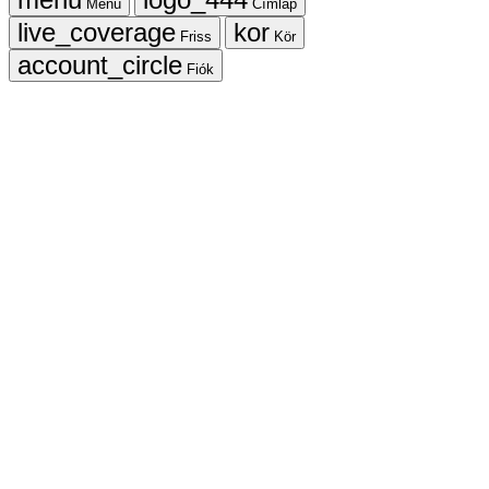
Menü
Címlap
Friss
Kör
Fiók