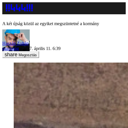
A két újság közül az egyiket megszüntetné a kormány
Haszán Zoltán
gazdaság
2017. április 11. 6:39
Megosztás