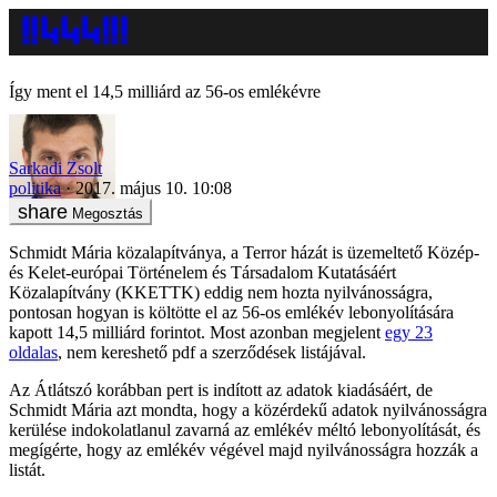
Így ment el 14,5 milliárd az 56-os emlékévre
Sarkadi Zsolt
politika
2017. május 10. 10:08
Megosztás
Schmidt Mária közalapítványa, a Terror házát is üzemeltető Közép-
és Kelet-európai Történelem és Társadalom Kutatásáért
Közalapítvány (KKETTK) eddig nem hozta nyilvánosságra,
pontosan hogyan is költötte el az 56-os emlékév lebonyolítására
kapott 14,5 milliárd forintot. Most azonban megjelent
egy 23
oldalas
, nem kereshető pdf a szerződések listájával.
Az Átlátszó korábban pert is indított az adatok kiadásáért, de
Schmidt Mária azt mondta, hogy a közérdekű adatok nyilvánosságra
kerülése indokolatlanul zavarná az emlékév méltó lebonyolítását, és
megígérte, hogy az emlékév végével majd nyilvánosságra hozzák a
listát.