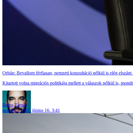
Orbán: Bevallom férfiasan, nemzeti konzultáció nélkül is elég elszán
Kitartott volna migrációs politikája mellett a válaszok nélkül is, mond
Botos Tamás
politika
2017. június 16. 3:41