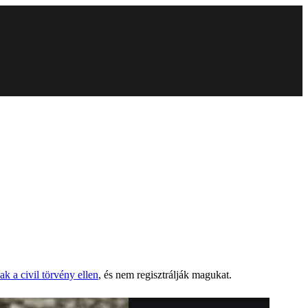
ak a civil törvény ellen
, és nem regisztrálják magukat.