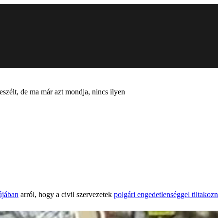
szélt, de ma már azt mondja, nincs ilyen
újában
arról, hogy a civil szervezetek
polgári engedetlenséggel tiltakozn