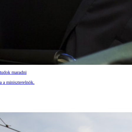
t tudok maradni
ta a miniszterelnök.