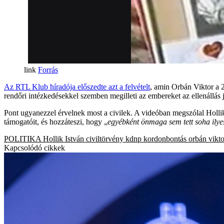
Forrás
Az RTL Klub híradója előszedte azt a felvételt
, amin Orbán Viktor a 
rendőri intézkedésekkel szemben megilleti az embereket az ellenállás 
Pont ugyanezzel érvelnek most a civilek. A videóban megszólal Hollik
támogatóit, és hozzáteszi, hogy „
egyébként önmaga sem tett soha ilye
POLITIKA
Hollik István
civiltörvény
kdnp
kordonbontás
orbán vikto
Kapcsolódó cikkek