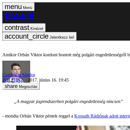
Menü
Kinézet
Jelentkezz be!
Amikor Orbán Viktor kordont bontott még polgári engedetlenségről be
Czinkóczi Sándor
POLITIKA
2017. június 16. 19:45
Megosztás
„A magyar jogrendszerben polgári engedetlenség nincsen”
- mondta Orbán Viktor péntek reggel a
Kossuth Rádiónak adott interj