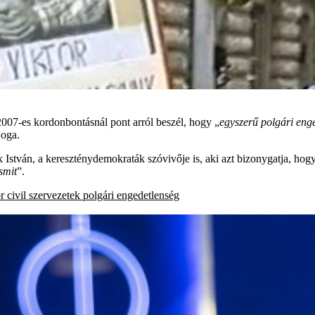
2007-es kordonbontásnál pont arról beszél, hogy „
egyszerű polgári enge
joga.
 István, a kereszténydemokraták szóvivője is, aki azt bizonygatja, hogy
smit
”.
r
civil szervezetek
polgári engedetlenség