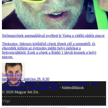
Strómancégek garmadájával nyelheti le Vajna a vidéki rádiós piacot
Titokzatos, fideszes kötődésű cégek léptek elő a semmiből, és
elkezdték kifúrni az évtizedes múltú helyi rádiókat a
frekvenciáikból. Ezek a cégek a Rádió 1 lárvái lesznek a helyi
piacon.
Sarkadi Zsolt
media
2017. március 28. 6:30
GYIK
Hibát jelentek
Impresszum
Javítások kezelése
Jogi
dokumentumok
Médiaajánlat
RSS
Sütibeállítások
©
2026
Magyar Jeti Zrt.
Vége