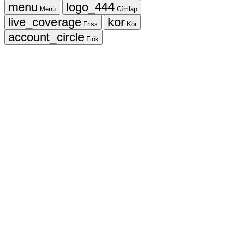
Menü
Címlap
Friss
Kör
Fiók