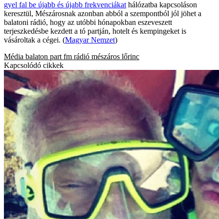
gyel fal be újabb és újabb frekvenciákat
hálózatba kapcsoláson
keresztül, Mészárosnak azonban abból a szempontból jól jöhet a
balatoni rádió, hogy az utóbbi hónapokban eszeveszett
terjeszkedésbe kezdett a tó partján, hotelt és kempingeket is
vásároltak a cégei. (
Magyar Nemzet
)
Média
balaton
part fm
rádió
mészáros lőrinc
Kapcsolódó cikkek