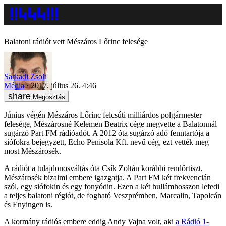
Balatoni rádiót vett Mészáros Lőrinc felesége
Sarkadi Zsolt
Média
2017. július 26. 4:46
Megosztás
Június végén Mészáros Lőrinc felcsúti milliárdos polgármester
felesége, Mészárosné Kelemen Beatrix cége megvette a Balatonnál
sugárzó Part FM rádióadót. A 2012 óta sugárzó adó fenntartója a
siófokra bejegyzett, Echo Penisola Kft. nevű cég, ezt vették meg
most Mészárosék.
A rádiót a tulajdonosváltás óta Csík Zoltán korábbi rendőrtiszt,
Mészárosék bizalmi embere igazgatja. A Part FM két frekvencián
szól, egy siófokin és egy fonyódin. Ezen a két hullámhosszon lefedi
a teljes balatoni régiót, de fogható Veszprémben, Marcalin, Tapolcán
és Enyingen is.
A kormány rádiós embere eddig Andy Vajna volt, aki
a Rádió 1-