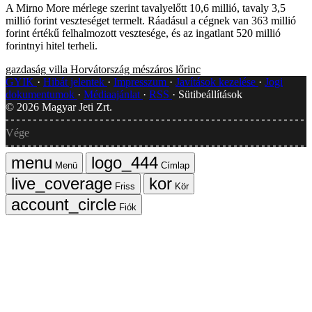
A Mirno More mérlege szerint tavalyelőtt 10,6 millió, tavaly 3,5
millió forint veszteséget termelt. Ráadásul a cégnek van 363 millió
forint értékű felhalmozott vesztesége, és az ingatlant 520 millió
forintnyi hitel terheli.
gazdaság
villa
Horvátország
mészáros lőrinc
GYIK
Hibát jelentek
Impresszum
Javítások kezelése
Jogi
dokumentumok
Médiaajánlat
RSS
Sütibeállítások
©
2026
Magyar Jeti Zrt.
Vége
Menü
Címlap
Friss
Kör
Fiók