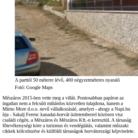
A parttól 50 méterre lévő, 400 négyzetméteres nyaraló
Fotó
:
Google Maps
Mészáros 2015-ben vette meg a villát. Pontosabban papíron az
ingatlan nem a felcsúti miliárdos közvetlen tulajdona, hanem a
Mirno More d.o.o. nevű vállalkozásáé, amelyet - ahogy a Napi.hu
írja - Sakalj Ferenc kanadai-horvát üzletemberrel közösen visz
családi cégén, a Mészáros és Mészáros Kft.-n keresztül. A társaság
főtevékenységi köre a turizmus és vendéglátás, valamint műszaki
cikkek kölcsönzése és külföldi társaságok horvátországi képviselete.