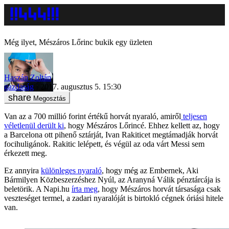
Még ilyet, Mészáros Lőrinc bukik egy üzleten
Haszán Zoltán
gazdaság
2017. augusztus 5. 15:30
Megosztás
Van az a 700 millió forint értékű horvát nyaraló, amiről
teljesen
véletlenül derült ki
, hogy Mészáros Lőrincé. Ehhez kellett az, hogy
a Barcelona ott pihenő sztárját, Ivan Rakiticet megtámadják horvát
focihuligánok. Rakitic lelépett, és végül az oda várt Messi sem
érkezett meg.
Ez annyira
különleges nyaraló
, hogy még az Embernek, Aki
Bármilyen Közbeszerzéshez Nyúl, az Aranyná Válik pénztárcája is
beletörik. A Napi.hu
írta meg
, hogy Mészáros horvát társasága csak
veszteséget termel, a zadari nyaralóját is birtokló cégnek óriási hitele
van.