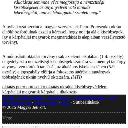
vállalásait semmibe véve megfosztja a nemzetiségi
kisebbségeket az anyanyelven való tanulás
lehetőségétől, amivel létalapjukat szünteti meg.”
A nyilatkozat szerint a magyar szervezetek Petro Porosenko ukrán
elnökhöz fordulnak azzal a kéréssel, hogy ne írja alá a kisebbségek,
így a kárpátaljai magyarok megmaradását is alapjaiban veszélyeztető
törvényt.
A módosított oktatási törvény csak az elemi iskolában (1-4. osztály)
engedélyezi a nemzetiségi kisebbségek számára valamennyi tantárgy
anyanyelven történő tanítását, az általános iskola esetében (5-9.
osztály) a jogszabály előírja a fokozatos áttérést a tantárgyak
többségének ukrán nyelvű oktatására.
(MTI)
oktatás
petro porosenko
oktatás
ukrajna
kisebbségvédelem
kárpátaljai magyarok
kárpátalja
tiltakozás
GYIK
Hibát jelentek
Impresszum
Javítások kezelése
Jogi
dokumentumok
Médiaajánlat
RSS
Sütibeállítások
©
2026
Magyar Jeti Zrt.
Vége