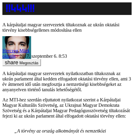
A kárpátaljai magyar szervezetek tiltakoznak az ukrán oktatási
törvény kisebbségellenes módosítása ellen
Herczeg Márk
oktatás
2017. szeptember 6. 8:53
Megosztás
A kárpátaljai magyar szervezetek nyilatkozatban tiltakoznak az
ukrán parlament által kedden elfogadott oktatási törvény ellen, ami 3
év átmeneti idő után megfosztja a nemzetiségi kisebbségeket az
anyanyelven történő tanulás lehetőségétől.
Az MTI-hez szerdán eljuttatott nyilatkozat szerint a Kárpátaljai
Magyar Kulturális Szövetség, az Ukrajnai Magyar Demokrata
Szövetség és a Kárpátaljai Magyar Pedagógusszövetség tiltakozását
fejezi ki az ukrán parlament által elfogadott oktatási törvény ellen:
„A törvény az ország alkotmányát és nemzetközi