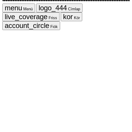
Menü
Címlap
Friss
Kör
Fiók