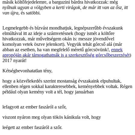
másik költőfejedelemre, a barguzini bárdra hivatkozzak: még
nyílnak ugyan a völgyben a kerti virágok, de már itt van az ősz, itt
van újra
, és satöbbi.
Legmelegebb és bízvást mondhatjuk, legnépszerűbb évszakunk
elmúltával itt az ideje a számvetésnek (hogy ismét a költőre
hivatkozzak, már műveltségem okán is: messze jövendővel
komolyan vetek öszve jelenkort). Vegyük tehát górcső alá (már
abban az esetben, ha van megfelelő méretű górcsövünk!,
ennek
apropóján akár támogathatnák is a szerkesztőség górcsőbeszerzését
)
2017 nyarát!
Kétségbevonhatatlan tény,
hogy a közvélekedés szerint mostanság évszakaink elpuhultak,
ellenben régen sokkal karakteresebbek, keményebbek voltak. Régen
például olyan kemény volt a tél, hogy januárban
lefagyott az ember faszáról a szőr,
viszont nyáron meg olyan tökös kánikula volt, hogy
leégett az ember faszáról a szőr.