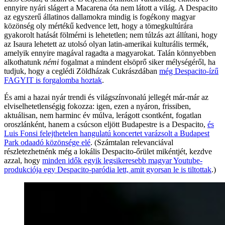
ennyire nyári slágert a Macarena óta nem látott a világ. A Despacito
az egyszerű állatinos dallamokra mindig is fogékony magyar
közönség oly mértékű kedvence lett, hogy a tömegkultúrára
gyakorolt hatását fölmérni is lehetetlen; nem túlzás azt állítani, hogy
az Isaura lehetett az utolsó olyan latin-amerikai kulturális termék,
amelyik ennyire magával ragadta a magyarokat. Talán könnyebben
alkothatunk
némi
fogalmat a mindent elsöprő siker mélységéről, ha
tudjuk, hogy a ceglédi Zöldházak Cukrászdában
még Despacito-ízű
FAGYIT is forgalomba hoztak
.
És ami a hazai nyár trendi és világszínvonalú jellegét már-már az
elviselhetetlenségig fokozza: igen, ezen a nyáron, frissiben,
aktuálisan, nem harminc év múlva, lerágott csontként, fogatlan
oroszlánként, hanem a csúcson eljött Budapestre is a Despacito,
és
Luis Fonsi felejthetelen hangulatú koncertet varázsolt a Budapest
Park odaadó közönsége elé
. (Számtalan relevanciával
részletezhetnénk még a lokális Despacito-őrület mikéntjét, kezdve
azzal, hogy
minden idők egyik legsikeresebb magyar Youtube-
produkciója egy Despacito-paródia lett, amit gyorsan le is tiltottak
.)