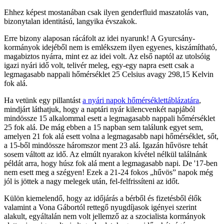
Ehhez képest mostanában csak ilyen genderfluid maszatolás van,
bizonytalan identitású, langyika évszakok.
Erre bizony alaposan rácáfolt az idei nyarunk! A Gyurcsány-
kormányok idejéből nem is emlékszem ilyen egyenes, kiszámítható,
magabiztos nyárra, mint ez az idei volt. Az első naptól az utolsóig
igazi nyári idő volt, telivér meleg, egy-egy napra esett csak a
legmagasabb nappali hőmérséklet 25 Celsius avagy 298,15 Kelvin
fok alá.
Ha vetünk egy pillantást
a nyári napok hőmérséklettáblázatára
,
mindjárt láthatjuk, hogy a naptári nyár kilencvenkét napjából
mindössze 15 alkalommal esett a legmagasabb nappali hőmérséklet
25 fok alá. De mág ebben a 15 napban sem találunk egyet sem,
amelyen 21 fok alá esett volna a legmagasabb napi hőmérséklet, sőt,
a 15-ből mindössze háromszor ment 23 alá. Igazán hűvösre tehát
sosem váltott az idő. Az elmúlt nyarakon kívétel nélkül találnánk
példát arra, hogy húsz fok alá ment a legmagasabb napi. De '17-ben
nem esett meg a szégyen! Ezek a 21-24 fokos „hűvös” napok még
jól is jöttek a nagy melegek után, fel-felfrissíteni az időt.
Külön kiemelendő, hogy az időjárás a bérből és fizetésből élők
valamint a Vona Gábortól rettegő nyugdíjasok igényei szerint
alakult, egyáltalán nem volt jellemző az a szocialista kormányok