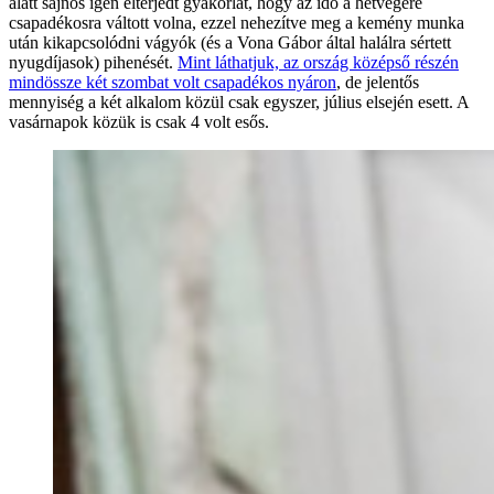
alatt sajnos igen elterjedt gyakorlat, hogy az idő a hétvégére
csapadékosra váltott volna, ezzel nehezítve meg a kemény munka
után kikapcsolódni vágyók (és a Vona Gábor által halálra sértett
nyugdíjasok) pihenését.
Mint láthatjuk, az ország középső részén
mindössze két szombat volt csapadékos nyáron
, de jelentős
mennyiség a két alkalom közül csak egyszer, július elsején esett. A
vasárnapok közük is csak 4 volt esős.