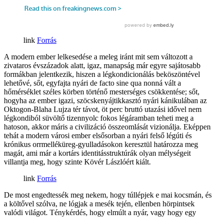
Forrás
A modern ember lelkesedése a meleg iránt mit sem változott a
zivataros évszázadok alatt, igaz, manapság már egyre sajátosabb
formákban jelentkezik, hiszen a légkondicionálás beköszöntével
lehetővé, sőt, egyfajta nyári de facto sine qua nonná vált a
hőmérséklet széles körben történő mesterséges csökkentése; sőt,
hogyha az ember igazi, szöcskenyájtikkasztó nyári kánikulában az
Oktogon-Blaha Lujza tér távot, öt perc bruttó utazási idővel nem
légkondiból süvöltő tizennyolc fokos légáramban teheti meg a
hatoson, akkor máris a civilizáció összeomlását vizionálja. Eképpen
tehát a modern városi ember elsősorban a nyári felső légúti és
krónikus orrmelléküreg-gyulladásokon keresztül határozza meg
magát, ami már a kortárs identitásstruktúrák olyan mélységeit
villantja meg, hogy szinte Kövér Lászlóért kiált.
Forrás
De most engedtessék meg nekem, hogy túllépjek e mai kocsmán, és
a költővel szólva, ne lógjak a mesék tején, ellenben hörpintsek
valódi világot. Ténykérdés, hogy elmúlt a nyár, vagy hogy egy