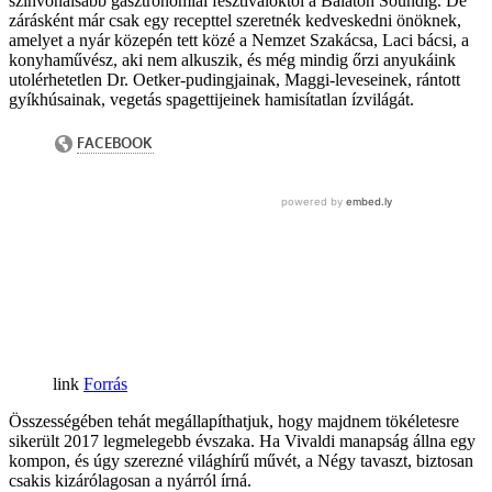
színvonalsabb gasztronómiai fesztiváloktól a Balaton Soundig. De
zárásként már csak egy recepttel szeretnék kedveskedni önöknek,
amelyet a nyár közepén tett közé a Nemzet Szakácsa, Laci bácsi, a
konyhaművész, aki nem alkuszik, és még mindig őrzi anyukáink
utolérhetetlen Dr. Oetker-pudingjainak, Maggi-leveseinek, rántott
gyíkhúsainak, vegetás spagettijeinek hamisítatlan ízvilágát.
Forrás
Összességében tehát megállapíthatjuk, hogy majdnem tökéletesre
sikerült 2017 legmelegebb évszaka. Ha Vivaldi manapság állna egy
kompon, és úgy szerezné világhírű művét, a Négy tavaszt, biztosan
csakis kizárólagosan a nyárról írná.