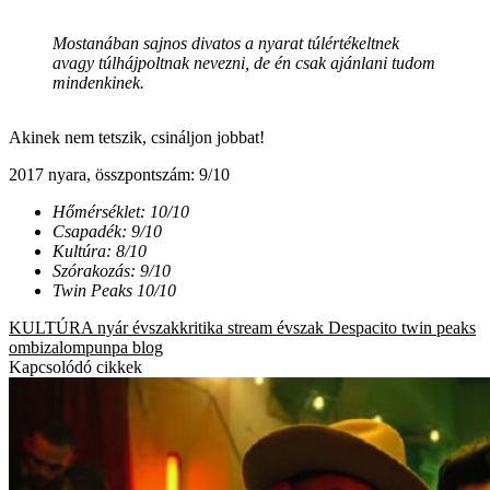
Mostanában sajnos divatos a nyarat túlértékeltnek
avagy túlhájpoltnak nevezni, de én csak ajánlani tudom
mindenkinek.
Akinek nem tetszik, csináljon jobbat!
2017 nyara, összpontszám: 9/10
Hőmérséklet: 10/10
Csapadék: 9/10
Kultúra: 8/10
Szórakozás: 9/10
Twin Peaks 10/10
KULTÚRA
nyár
évszakkritika
stream
évszak
Despacito
twin peaks
ombizalompunpa blog
Kapcsolódó cikkek