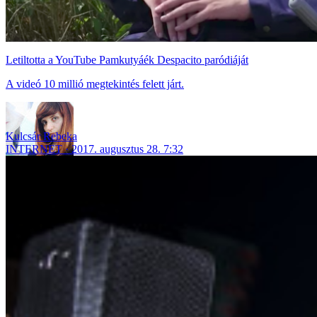
Letiltotta a YouTube Pamkutyáék Despacito paródiáját
A videó 10 millió megtekintés felett járt.
Kulcsár Rebeka
INTERNET
2017. augusztus 28. 7:32