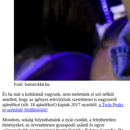
Fotó
:
botost/444.hu
És ha már a kultúránál vagyunk, nem mehetünk el szó nélkül
amellett, hogy az igényes televíziózás szerelmesei is nagyszerű
ajándékot (sőt: 18 ajándékot!) kaptak 2017 nyarától:
a Twin Peaks
új szériáját! Hellllóóóóó!
Mondom, sokáig folytathatnánk a nyár csodáit, a felejthetetlen
élményeket, az örvendetesen gyarapodó számű és egyre