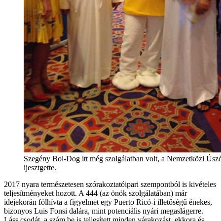
Szegény Bol-Dog itt még szolgálatban volt, a Nemzetközi Úszó
ijesztgette.
2017 nyara természetesen szórakoztatóipari szempontból is kivételes
teljesítményeket hozott. A 444 (az önök szolgálatában) már
idejekorán fölhívta a figyelmet egy Puerto Ricó-i illetőségű énekes,
bizonyos Luis Fonsi dalára, mint potenciális nyári megaslágerre.
Láss csodát, a szám be is teljesített minden várakozást, ekkora és