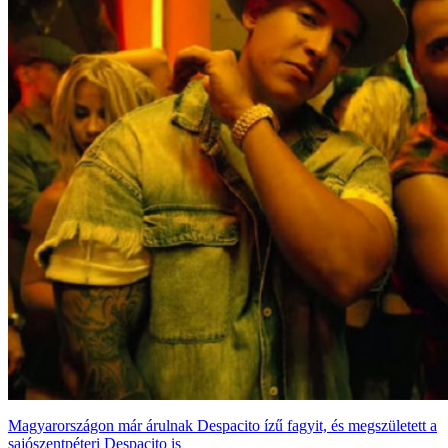
Magyarországon már árulnak Despacito ízű fagyit, és megszületett a
sajószentpéteri Despacito is