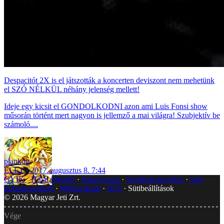
Despacitót 2X is el játszották a koncerten deviszont nem mehetünk
el SZÓ NÉLKÜL néhány jelenség mellett!
Ideje egy kicsit el GONDOLKODNI azon ami Luis Fonsi show
műsorán történt mert nagyon is jellemző a mai világra! Szubjektív be
számoló....
plankog
ÉLET
2017. augusztus 8. 7:44
GYIK
Hibát jelentek
Impresszum
Javítások kezelése
Jogi
dokumentumok
Médiaajánlat
RSS
Sütibeállítások
©
2026
Magyar Jeti Zrt.
Vége