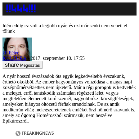
Idén eddig ez volt a legjobb nyár, és ezt már senki nem veheti el
tőlünk
Uj Péter
KULTÚRA
2017. szeptember 10. 17:55
Megosztás
A nyár hosszú évszázadok óta egyik legkedveltebb évszakunk,
érthető okokból. Az ember hagyományos vonzódása a magas napi
középhőmérséklethez nem újkeletű. Már a régi görögök is kedvelték
a meleget, erről tanúskodik számtalan régészeti lelet, vagyis
megfelelően élemedett korú szemét, nagyobbrészt köcsögféleségek,
amelyeken hiányos öltözetű férfiak strandolnak. De az antik
mediterrán világ melegszeretetének emlékét őrzi hőmérő szavunk is,
amely az ógörög Homéroszból származik, nem beszélve
Epikúroszról.