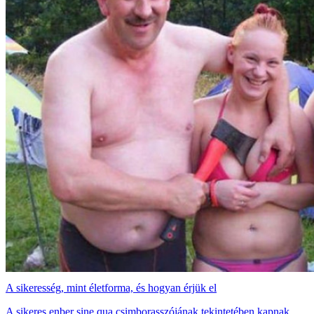
A sikeresség, mint életforma, és hogyan érjük el
A sikeres enber sine qua csimborasszójának tekintetében kapnak