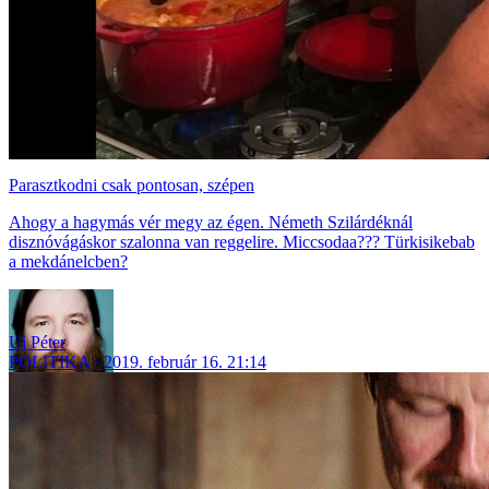
Parasztkodni csak pontosan, szépen
Ahogy a hagymás vér megy az égen. Németh Szilárdéknál
disznóvágáskor szalonna van reggelire. Miccsodaa??? Türkisikebab
a mekdánelcben?
Uj Péter
POLITIKA
2019. február 16. 21:14