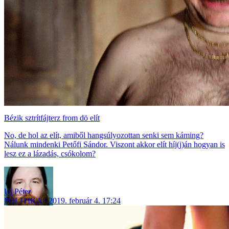
Bézik sztrítfájterz from dö elít
No, de hol az elít, amiből hangsúlyozottan senki sem káming?
Nálunk mindenki Petőfi Sándor. Viszont akkor elít híj(j)án hogyan is
lesz ez a lázadás, csókolom?
Uj Péter
POLITIKA
2019. február 4. 17:24