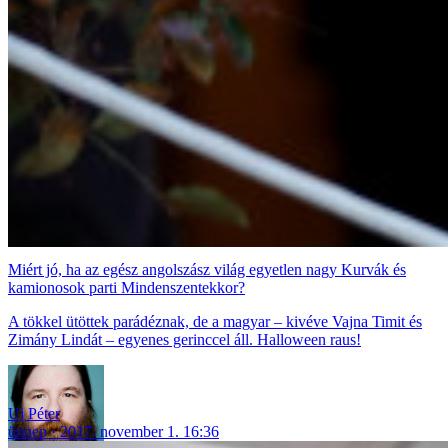
Miért jó, ha az egész angolszász világ egyetlen nagy Kurvák és
kamionosok parti Mindenszentekkor?
A tökkel ütöttek parádéznak, de a magyar – kivéve Vajna Timit és
Zimány Lindát – egyenes gerinccel áll. Halloween raus!
Uj Péter
ünnep
2017. november 1. 16:36