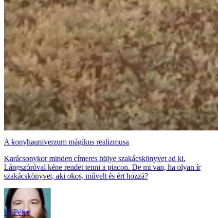
A konyhauniverzum mágikus realizmusa
Karácsonykor minden címeres hülye szakácskönyvet ad ki.
Lángszóróval kéne rendet tenni a piacon. De mi van, ha olyan ír
szakácskönyvet, aki okos, művelt és ért hozzá?
Uj Péter