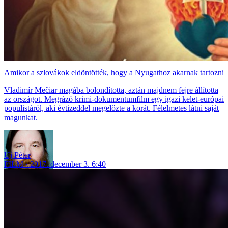
Amikor a szlovákok eldöntötték, hogy a Nyugathoz akarnak tartozni
Vladimír Mečiar magába bolondította, aztán majdnem fejre állította
az országot. Megrázó krimi-dokumentumfilm egy igazi kelet-európai
populistáról, aki évtizeddel megelőzte a korát. Félelmetes látni saját
magunkat.
Uj Péter
FILM
2017. december 3. 6:40