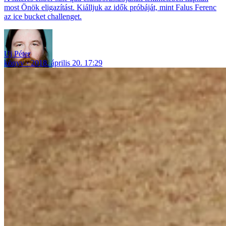
most Önök eligazítást. Kiálljuk az idők próbáját, mint Falus Ferenc
az ice bucket challenget.
Uj Péter
könyv
2018. április 20. 17:29