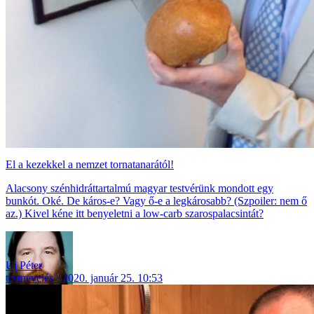
El a kezekkel a nemzet tornatanarától!
Alacsony szénhidráttartalmú magyar testvérünk mondott egy
bunkót. Oké. De káros-e? Vagy ő-e a legkárosabb? (Szpoiler: nem ő
az.) Kivel kéne itt benyeletni a low-carb szarospalacsintát?
Uj Péter
testnevelés
2020. január 25. 10:53