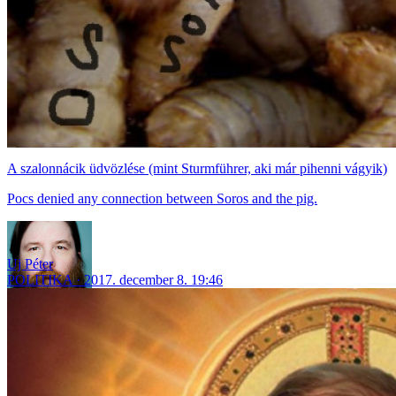
A szalonnácik üdvözlése (mint Sturmführer, aki már pihenni vágyik)
Pocs denied any connection between Soros and the pig.
Uj Péter
POLITIKA
2017. december 8. 19:46