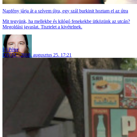
Napfény járja át a szívem újra, egy szál burkinit hoztam el az útra
Mit tegyünk, ha mellekbe és kilógó fenekekbe ütközünk az utcán?
Megoldási javaslat. Tisztelet a kivételnek.
Uj Péter
DIVAT
2018. augusztus 25. 17:21