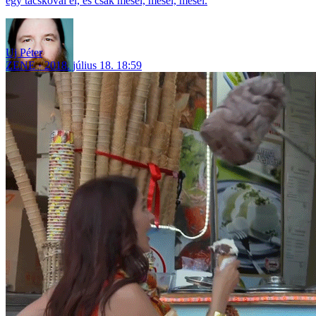
egy tacskóval él, és csak mesél, mesél, mesél.
Uj Péter
ZENE
2018. július 18. 18:59