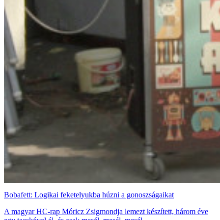
Bobafett: Logikai feketelyukba húzni a gonoszságaikat
A magyar HC-rap Móricz Zsigmondja lemezt készített, három éve