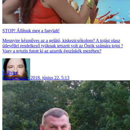
STOP! Állítsuk meg a fagylalt!
Mennyire kézműves az a gelátó, kiskezicsókolom? A tojást olasz
útlevéllel rendelkező tyúknak tetszett volt az Önök számára tojni ?
Vagy a tejszín futott ki az azurrik égszínkék mezében?
Uj Péter
gasztronómia
2018. június 22. 5:13