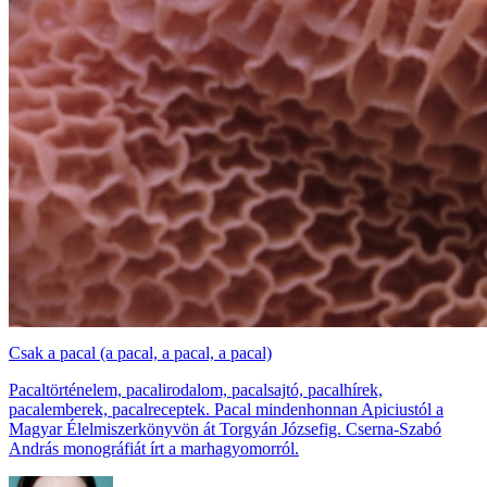
Csak a pacal (a pacal, a pacal, a pacal)
Pacaltörténelem, pacalirodalom, pacalsajtó, pacalhírek,
pacalemberek, pacalreceptek. Pacal mindenhonnan Apiciustól a
Magyar Élelmiszerkönyvön át Torgyán Józsefig. Cserna-Szabó
András monográfiát írt a marhagyomorról.