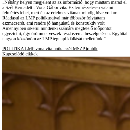
„Néhány helyen megjelent az az információ, hogy miattam marad el
a Szél Bernadett - Vona Gábor vita. Ez természetesen valami
félreértés lehet, mert én az értelmes vitának mindig híve voltam.
Ráadásul az LMP politikusaival már többször folytattam
eszmecserét, ami rendre jó hangulatú és konstruktív volt.
Amennyiben sikerül mindenki számára megfelelő időpontot
egyeztetni, úgy örömmel veszek részt ezen a beszélgetésen. Egyúttal
nagyon köszönöm az LMP tegnapi kiállását mellettünk.”
POLITIKA
LMP
vona
vita
botka
szél
MSZP
jobbik
Kapcsolódó cikkek