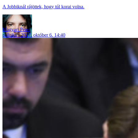
A Jobbiknál rájöttek, hogy túl korai volna.
Magyari Péter
politika
2017. október 6. 14:40