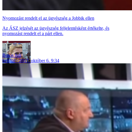
Nyomozást rendelt el az ügyészség a Jobbik ellen
Az ÁSZ jelzését az ügyészség feljelentésként értékelte, és
nyomozást rendelt el a párt ellen.
Boros Juli
belföld
2017. október 6. 9:34