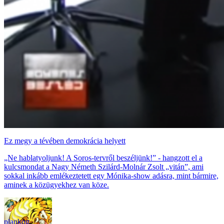
Ez megy a tévében demokrácia helyett
„Ne hablatyoljunk! A Soros-tervről beszéljünk!” - hangzott el a
kulcsmondat a Nagy Németh Szilárd-Molnár Zsolt „vitán”, ami
sokkal inkább emlékeztetett egy Mónika-show adásra, mint bármire,
aminek a közügyekhez van köze.
plankog