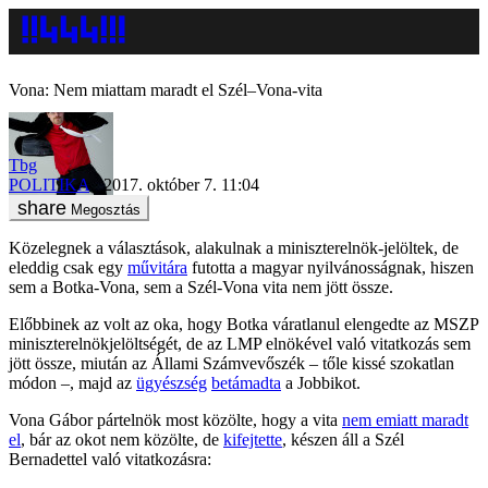
Vona: Nem miattam maradt el Szél–Vona-vita
Tbg
POLITIKA
2017. október 7. 11:04
Megosztás
Közelegnek a választások, alakulnak a miniszterelnök-jelöltek, de
eleddig csak egy
művitára
futotta a magyar nyilvánosságnak, hiszen
sem a Botka-Vona, sem a Szél-Vona vita nem jött össze.
Előbbinek az volt az oka, hogy Botka váratlanul elengedte az MSZP
miniszterelnökjelöltségét, de az LMP elnökével való vitatkozás sem
jött össze, miután az Állami Számvevőszék – tőle kissé szokatlan
módon –, majd az
ügyészség
betámadta
a Jobbikot.
Vona Gábor pártelnök most közölte, hogy a vita
nem emiatt maradt
el
, bár az okot nem közölte, de
kifejtette
, készen áll a Szél
Bernadettel való vitatkozásra: