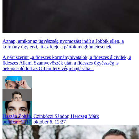
Aznap, amikor az ügyészség nyomozást indít a Jobbik ellen, a
kormány úgy érzi, itt az ideje a pártok megbüntetésének
A párt szerint „a fideszes kormányhivatalok, a fideszes álcivilek, a
fideszes Állami Számvevőszék után a fideszes ügyészség is
bekapcsolódott az Orbán-terv végrehajtásába”.
Haszán Zoltán
,
Czinkóczi Sándor
,
Herczeg Márk
politika
2017. október 6. 12:27