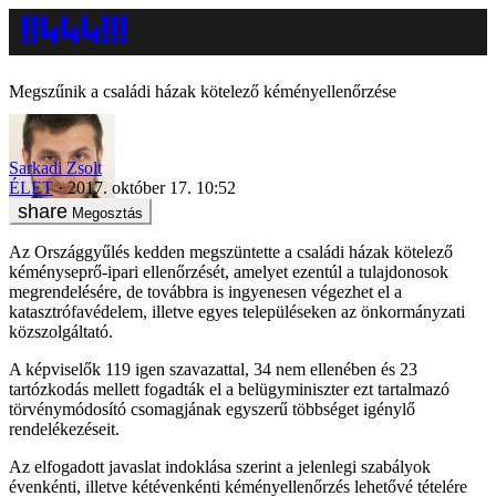
Megszűnik a családi házak kötelező kéményellenőrzése
Sarkadi Zsolt
ÉLET
2017. október 17. 10:52
Megosztás
Az Országgyűlés kedden megszüntette a családi házak kötelező
kéményseprő-ipari ellenőrzését, amelyet ezentúl a tulajdonosok
megrendelésére, de továbbra is ingyenesen végezhet el a
katasztrófavédelem, illetve egyes településeken az önkormányzati
közszolgáltató.
A képviselők 119 igen szavazattal, 34 nem ellenében és 23
tartózkodás mellett fogadták el a belügyminiszter ezt tartalmazó
törvénymódosító csomagjának egyszerű többséget igénylő
rendelékezéseit.
Az elfogadott javaslat indoklása szerint a jelenlegi szabályok
évenkénti, illetve kétévenkénti kéményellenőrzés lehetővé tételére