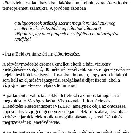
kötelezték a családi házakban lakókat, ami adminisztrációs és időbeli
terhet jelentett számukra. A jövőben azonban
a tulajdonosok szükség szerint maguk rendelhetik meg
az ellenőrzést és tisztítást egy általuk választott
időpontra, így nem függnek a szolgáltató munkavégzési
rendjétől
- írta a Belügyminisztérium előterjesztése.
A törvénymódosító csomag emellett eltörli a házi vízigény
kielégítésére szolgáló, 80 méternél sekélyebb kutak engedélyezési és
bejelentési kötelezettségét. Továbbá kimondja, hogy azon kutaknál
sem kell az eljárásért igazgatási szolgáltatási díjat fizetni, ahol a
vízjogi engedélyezési eljárás fennmarad.
A parlament a változtatásokkal létrehozta az uniós támogatással
megvalósuló Mezőgazdasági Vízhasználat Információs és
Ellenőrzési Keretrendszert (VIZEK), amelynek célja az öntözéssel
kapcsolatos vízjogi engedélyezési eljárás elektronizálása, továbbá a
vízkészletjárulék elektronikus megállapításának, bevallásának és
megfizetésének lehetővé tétele.
A parlament ezen kívül a mezőgazdasági célú vízhasználók számára