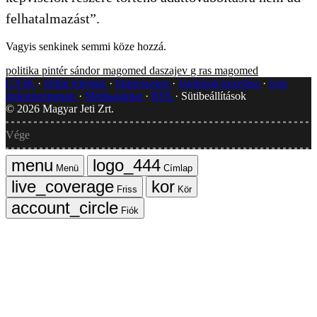
felhatalmazást”.
Vagyis senkinek semmi köze hozzá.
politika
pintér sándor
magomed daszajev
g ras
magomed
GYIK
Hibát jelentek
Impresszum
Javítások kezelése
Jogi
dokumentumok
Médiaajánlat
RSS
Sütibeállítások
©
2026
Magyar Jeti Zrt.
Vége
Menü
Címlap
Friss
Kör
Fiók