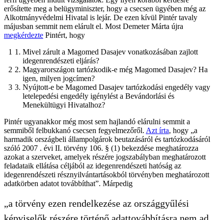
erősítette meg a belügyminiszter, hogy a csecsen ügyében még az
Alkotmányvédelmi Hivatal is lejár. De ezen kívül Pintér tavaly
májusban semmit nem elárult el. Most Demeter Márta újra
megkérdezte
Pintért, hogy
Mivel zárult a Magomed Dasajev vonatkozásában zajlott
idegenrendészeti eljárás?
Magyarországon tartózkodik-e még Magomed Dasajev? Ha
igen, milyen jogcímen?
Nyújtott-e be Magomed Dasajev tartózkodási engedély vagy
letelepedési engedély igénylést a Bevándorlási és
Menekültügyi Hivatalhoz?
Pintér ugyanakkor még most sem hajlandó elárulni semmit a
semmiből felbukkanó csecsen fegyelmezőről.
Azt írta
, hogy „a
harmadik országbeli állampolgárok beutazásáról és tartózkodásáról
szóló 2007 . évi II. törvény 106. § (1) bekezdése meghatározza
azokat a szerveket, amelyek részére jogszabályban meghatározott
feladataik ellátása céljából az idegenrendészeti hatóság az
idegenrendészeti résznyilvántartásokból törvényben meghatározott
adatkörben adatot továbbíthat”. Márpedig
„a törvény ezen rendelkezése az országgyűlési
képviselők részére történő adattovábbításra nem ad