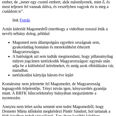
ember, de „ismer egy csomó embert, akik másmilyenek, mint ő, és
most teljesen fel vannak dúlva, és veszélyben vagyok én is meg a
családom is”.
Forrás
Aztán kiderült Magomedről (merthogy a videóban rosszul írták a
nevét) néhány dolog, például
Magomed nem állampolgára egyetlen országnak sem,
gyakorlatilag hontalan és menekültként érkezett
Magyarországra.
A hatóságok azt sem tudták megmondani, hogy pillanatnyilag
milyen jogcímen tartózkodik Magyarországon: egymás után
adja be a különböző kérelmeket, és amíg azok elbírálására vár,
maradhat.
tartózkodási kártyája három éve lejárt
Komáromy nem jelentette fel Magomedet, de Magyarország
legnagyobb feljelentője, Tényi istván igen, kényszerítés gyanúja
miatt. A BRFK bűncselekmény hiányában megszüntette a
nyomozást.
Annyira nem lehet azóta semmit sem tudni Magomedről, hogy
Demeter Márta időnként megkérdezi Pintér Sándort, hol tartanak a
férfi ügyében indult vizsgálatok. Egy ilyen korábbi kérdésre