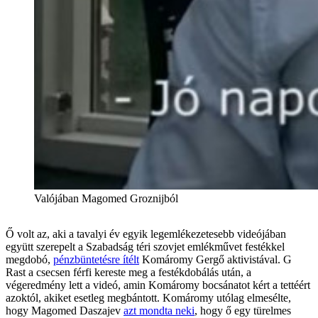
Valójában Magomed Groznijból
Ő volt az, aki a tavalyi év egyik legemlékezetesebb videójában
együtt szerepelt a Szabadság téri szovjet emlékművet festékkel
megdobó,
pénzbüntetésre ítélt
Komáromy Gergő aktivistával. G
Rast a csecsen férfi kereste meg a festékdobálás után, a
végeredmény lett a videó, amin Komáromy bocsánatot kért a tettéért
azoktól, akiket esetleg megbántott. Komáromy utólag elmesélte,
hogy Magomed Daszajev
azt mondta neki
, hogy ő egy türelmes