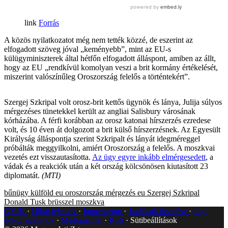
Forrás
A közös nyilatkozatot még nem tették közzé, de eszerint az
elfogadott szöveg jóval „keményebb”, mint az EU-s
külügyminiszterek által hétfőn elfogadott álláspont, amiben az állt,
hogy az EU „rendkívül komolyan veszi a brit kormány értékelését,
miszerint valószínűleg Oroszország felelős a történtekért”.
Szergej Szkripal volt orosz-brit kettős ügynök és lánya, Julija súlyos
mérgezéses tünetekkel került az angliai Salisbury városának
kórházába. A férfi korábban az orosz katonai hírszerzés ezredese
volt, és 10 éven át dolgozott a brit külső hírszerzésnek. Az Egyesült
Királyság álláspontja szerint Szkripalt és lányát idegméreggel
próbálták meggyilkolni, amiért Oroszország a felelős. A moszkvai
vezetés ezt visszautasította.
Az ügy egyre inkább elmérgesedett
, a
vádak és a reakciók után a két ország kölcsönösen kiutasított 23
diplomatát.
(MTI)
bűnügy
külföld
eu
oroszország
mérgezés
eu
Szergej Szkripal
Donald Tusk
brüsszel
moszkva
GYIK
Hibát jelentek
Impresszum
Javítások kezelése
Jogi
dokumentumok
Médiaajánlat
RSS
Sütibeállítások