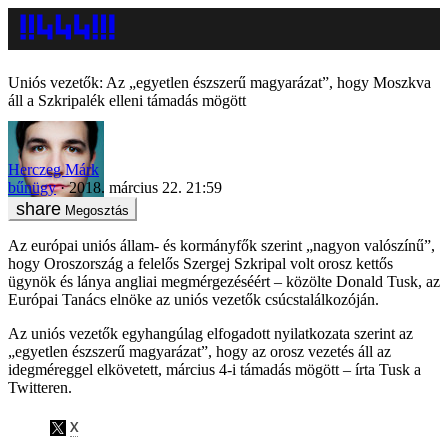
Uniós vezetők: Az „egyetlen észszerű magyarázat”, hogy Moszkva
áll a Szkripalék elleni támadás mögött
Herczeg Márk
bűnügy
2018. március 22. 21:59
Megosztás
Az európai uniós állam- és kormányfők szerint „nagyon valószínű”,
hogy Oroszország a felelős Szergej Szkripal volt orosz kettős
ügynök és lánya angliai megmérgezéséért – közölte Donald Tusk, az
Európai Tanács elnöke az uniós vezetők csúcstalálkozóján.
Az uniós vezetők egyhangúlag elfogadott nyilatkozata szerint az
„egyetlen észszerű magyarázat”, hogy az orosz vezetés áll az
idegméreggel elkövetett, március 4-i támadás mögött – írta Tusk a
Twitteren.