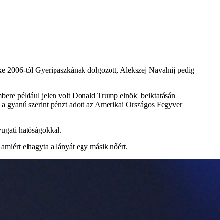
e 2006-tól Gyeripaszkának dolgozott, Alekszej Navalnij pedig
mbere például jelen volt Donald Trump elnöki beiktatásán
 a gyanú szerint pénzt adott az Amerikai Országos Fegyver
yugati hatóságokkal.
a amiért elhagyta a lányát egy másik nőért.