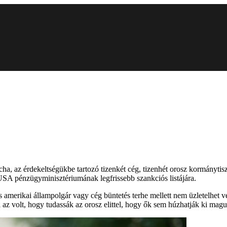
a, az érdekeltségükbe tartozó tizenkét cég, tizenhét orosz kormánytisztv
USA pénzügyminisztériumának legfrissebb szankciós listájára.
s amerikai állampolgár vagy cég büntetés terhe mellett nem üzletelhet
l az volt, hogy tudassák az orosz elittel, hogy ők sem húzhatják ki magu