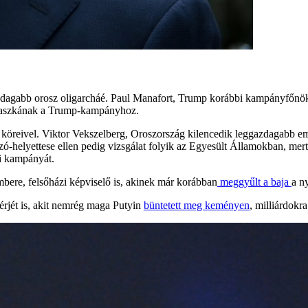
zdagabb orosz oligarcháé. Paul Manafort, Trump korábbi kampányfőnök
ipaszkának a Trump-kampányhoz.
p köreivel. Viktor Vekszelberg, Oroszország kilencedik leggazdagabb e
helyettese ellen pedig vizsgálat folyik az Egyesült Államokban, mert
i kampányát.
ere, felsőházi képviselő is, akinek már korábban
meggyűlt a baja
a n
érjét is, akit nemrég maga Putyin
büntetett meg keményen
, milliárdokr