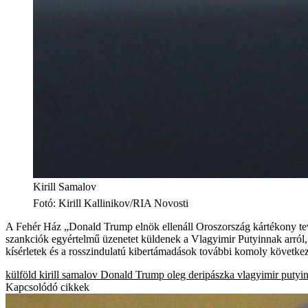
Kirill Samalov
Fotó
:
Kirill Kallinikov/RIA Novosti
A Fehér Ház „Donald Trump elnök ellenáll Oroszország kártékony tevé
szankciók egyértelmű üzenetet küldenek a Vlagyimir Putyinnak arról
kísérletek és a rosszindulatú kibertámadások további komoly követk
külföld
kirill samalov
Donald Trump
oleg deripászka
vlagyimir putyi
Kapcsolódó cikkek