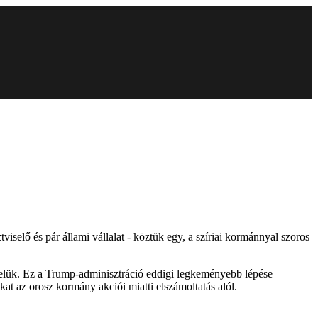
iselő és pár állami vállalat - köztük egy, a szíriai kormánnyal szoros
 velük. Ez a Trump-adminisztráció eddigi legkeményebb lépése
kat az orosz kormány akciói miatti elszámoltatás alól.