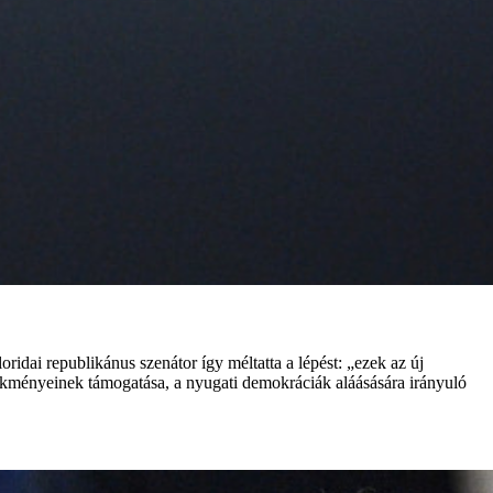
ai republikánus szenátor így méltatta a lépést: „ezek az új
ekményeinek támogatása, a nyugati demokráciák aláásására irányuló