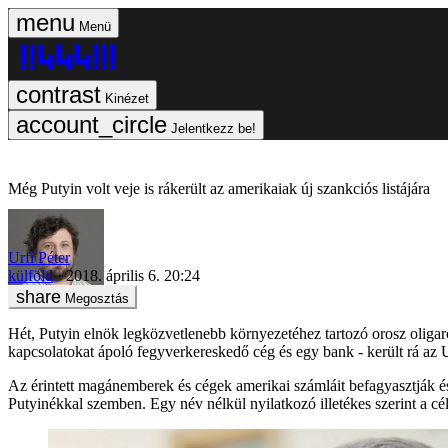
Menü
Kinézet
Jelentkezz be!
Még Putyin volt veje is rákerült az amerikaiak új szankciós listájára
Urfi Péter
külföld
2018. április 6. 20:24
Megosztás
Hét, Putyin elnök legközvetlenebb környezetéhez tartozó orosz oligarch
kapcsolatokat ápoló fegyverkereskedő cég és egy bank - került rá az 
Az érintett magánemberek és cégek amerikai számláit befagyasztják é
Putyinékkal szemben. Egy név nélkül nyilatkozó illetékes szerint a cé