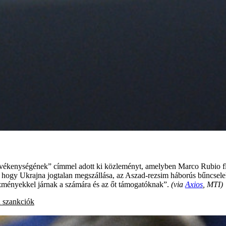
kenységének” címmel adott ki közleményt, amelyben Marco Rubio florid
, hogy Ukrajna jogtalan megszállása, az Aszad-rezsim háborús bűncsel
ezményekkel járnak a számára és az őt támogatóknak”.
(via
Axios
, MTI)
n
szankciók