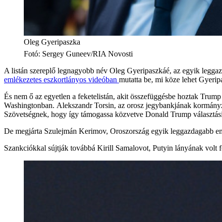
Oleg Gyeripaszka
Fotó
:
Sergey Guneev/RIA Novosti
A listán szereplő legnagyobb név Oleg Gyeripaszkáé, az egyik legga
emlékezetes eszkortlányos videóban
mutatta be, mi köze lehet Gyer
És nem ő az egyetlen a feketelistán, akit összefüggésbe hoztak Trum
Washingtonban. Alekszandr Torsin, az orosz jegybankjának kormányzó-
Szövetségnek, hogy így támogassa közvetve Donald Trump választás
De megjárta Szulejmán Kerimov, Oroszország egyik leggazdagabb emb
Szankciókkal sújtják továbbá Kirill Samalovot, Putyin lányának volt f