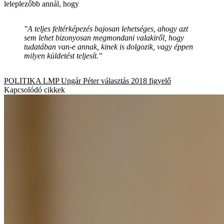
leleplezőbb annál, hogy
"A teljes feltérképezés bajosan lehetséges, ahogy azt
sem lehet bizonyosan megmondani valakiről, hogy
tudatában van-e annak, kinek is dolgozik, vagy éppen
milyen küldetést teljesít."
POLITIKA
LMP
Ungár Péter
választás 2018
figyelő
Kapcsolódó cikkek