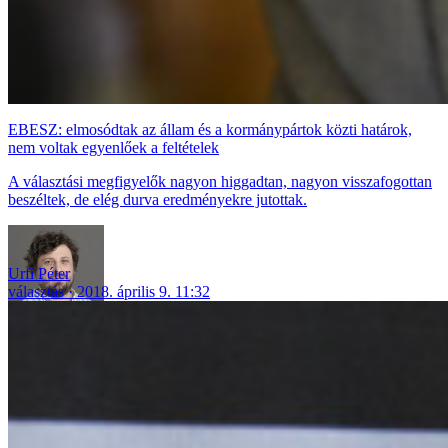
EBESZ: elmosódtak az állam és a kormánypártok közti határok,
nem voltak egyenlőek a feltételek
A választási megfigyelők nagyon higgadtan, nagyon visszafogottan
beszéltek, de elég durva eredményekre jutottak.
Urfi Péter
választás
2018. április 9. 11:32