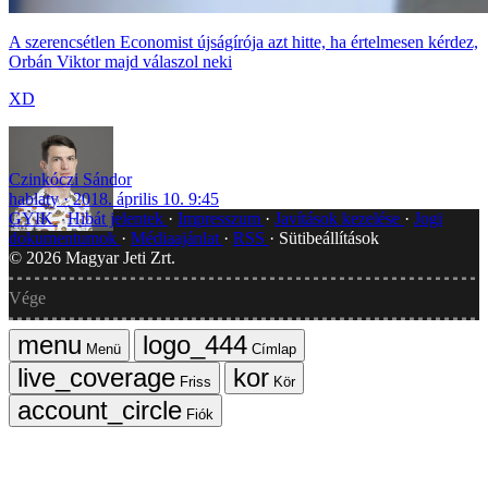
A szerencsétlen Economist újságírója azt hitte, ha értelmesen kérdez,
Orbán Viktor majd válaszol neki
XD
Czinkóczi Sándor
hablaty
2018. április 10. 9:45
GYIK
Hibát jelentek
Impresszum
Javítások kezelése
Jogi
dokumentumok
Médiaajánlat
RSS
Sütibeállítások
©
2026
Magyar Jeti Zrt.
Vége
Menü
Címlap
Friss
Kör
Fiók