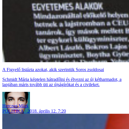
A Figyelő listázta azokat, akik szerintük Soros zsoldosai
Schmidt Mária képtelen hátradőlni és élvezni az új kétharmadot, a
lapjában máris tovább üti az újságírókat és a civileket.
Herczeg Márk
POLITIKA
2018. április 12. 7:20