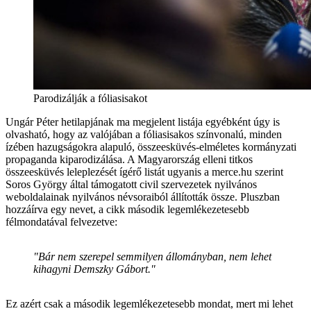
Parodizálják a fóliasisakot
Ungár Péter hetilapjának ma megjelent listája egyébként úgy is
olvasható, hogy az valójában a fóliasisakos színvonalú, minden
ízében hazugságokra alapuló, összeesküvés-elméletes kormányzati
propaganda kiparodizálása. A Magyarország elleni titkos
összeesküvés leleplezését ígérő listát ugyanis a merce.hu szerint
Soros György által támogatott civil szervezetek nyilvános
weboldalainak nyilvános névsoraiból állították össze. Pluszban
hozzáírva egy nevet, a cikk második legemlékezetesebb
félmondatával felvezetve:
"Bár nem szerepel semmilyen állományban, nem lehet
kihagyni Demszky Gábort."
Ez azért csak a második legemlékezetesebb mondat, mert mi lehet