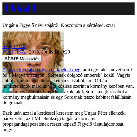
Ungár a Figyelő névlistájáról: Köszönöm a kérdésed, szia!
Szily László
POLITIKA
2018. április 12. 9:20
Megosztás
A friss Figyelőben olyan cikk jelent meg
, ami egy rakás nevet sorol
fel a Magyarországon "Sorosnak dolgozó emberek" közül. Vagyis
abból az állítólagos titkos, kétezres listából, ami Orbán
miniszterelnök március végi közlése szerint a kormány kezében van,
és amin név szerint szerepelnek azok, akik Soros megbízásából a
kormány megbuktatásán és egy Sorosnak tetsző kabinet felállításán
dolgoznak.
Ezek után azzal a kérdéssel kerestem meg Ungár Péter ellenzéki
pártvezetőt, az LMP elnökségi tagját, a kormány
propagandagépezetének részét képező Figyelő társtulajdonosát,
hogy