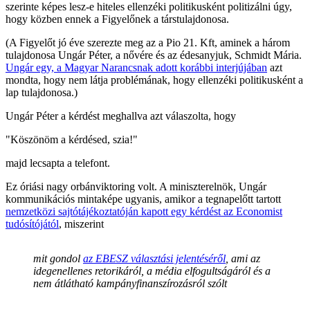
szerinte képes lesz-e hiteles ellenzéki politikusként politizálni úgy,
hogy közben ennek a Figyelőnek a társtulajdonosa.
(A Figyelőt jó éve szerezte meg az a Pio 21. Kft, aminek a három
tulajdonosa Ungár Péter, a nővére és az édesanyjuk, Schmidt Mária.
Ungár egy, a Magyar Narancsnak adott korábbi interjújában
azt
mondta, hogy nem látja problémának, hogy ellenzéki politikusként a
lap tulajdonosa.)
Ungár Péter a kérdést meghallva azt válaszolta, hogy
"Köszönöm a kérdésed, szia!"
majd lecsapta a telefont.
Ez óriási nagy orbánviktoring volt. A miniszterelnök, Ungár
kommunikációs mintaképe ugyanis, amikor a tegnapelőtt tartott
nemzetközi sajtótájékoztatóján kapott egy kérdést az Economist
tudósítójától
, miszerint
mit gondol
az EBESZ választási jelentéséről
, ami az
idegenellenes retorikáról, a média elfogultságáról és a
nem átlátható kampányfinanszírozásról szólt