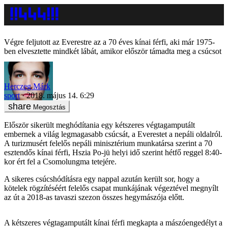
Végre feljutott az Everestre az a 70 éves kínai férfi, aki már 1975-
ben elvesztette mindkét lábát, amikor először támadta meg a csúcsot
Herczeg Márk
sport
2018. május 14. 6:29
Megosztás
Először sikerült meghódítania egy kétszeres végtagamputált
embernek a világ legmagasabb csúcsát, a Everestet a nepáli oldalról.
A turizmusért felelős nepáli minisztérium munkatársa szerint a 70
esztendős kínai férfi, Hszia Po-jü helyi idő szerint hétfő reggel 8:40-
kor ért fel a Csomolungma tetejére.
A sikeres csúcshódításra egy nappal azután került sor, hogy a
kötelek rögzítéséért felelős csapat munkájának végeztével megnyílt
az út a 2018-as tavaszi szezon összes hegymászója előtt.
A kétszeres végtagamputált kínai férfi megkapta a mászóengedélyt a