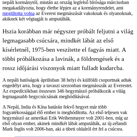
nepáli kormánytól, miután az ország legfelső bírósága márciusban
megakadályozta, hogy életbe lépjen az a kormányrendelet, ami
megtiltotta volna
az Everest megmászását vakoknak és olyanoknak,
akiknek két végtagját is amputálták.
Hszia korábban már négyszer próbált feljutni a világ
legmagasabb csúcsára, mindkét lábát az első
kísérletnél, 1975-ben veszítette el fagyás miatt. A
többi próbálkozása a lavinák, a földrengések és a
rossz időjárási viszonyok miatt fulladt kudarcba.
A nepáli hatóságok áprilisban 38 helyi és külföldi csoportnak adtak
engedélyt arra, hogy a tavaszi szezonban megmásszák az Everestet.
Az expedíciókban összesen 346 hegymászó próbálkozik a világ
legmagasabb hegycsúcsának meghódításával.
A Nepál, India és Kína határán fekvő hegyet már több
fogyatékossággal élő ember is meghódította. Az első teljesen vak
hegymászó az amerikai Erik Weihenmayer volt 2001-ben, míg az
első olyan ember, akinek mindkét lábát amputálták, az új-zélandi
Mark Inglis volt 2006-ban, aki a tibeti oldalról ért fel a csúcsra.