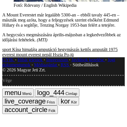
Fotó
:
Rdevany / English Wikipedia
A Mount Everestet már legalább 5300-an – ebből tavaly 445-en –
mászták meg azóta, hogy a feljegyzések szerint elsőként Edmund
Hillary és a segítője, Tenzing Norgay 1953-ban felért a tetejére.
A hegycsúcs megmászására április-májusban a legkedvezőbbek az
időjárási feltételek.
(MTI)
sport
Kína
himalája
amputáció
hegymászás
kettős amputált
1975
everest
mount everest
nepál
Hszia Po-jü
GYIK
Hibát jelentek
Impresszum
Javítások kezelése
Jogi
dokumentumok
Médiaajánlat
RSS
Sütibeállítások
©
2026
Magyar Jeti Zrt.
Vége
Menü
Címlap
Friss
Kör
Fiók