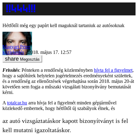
Hétfőtől még egy papírt kell maguknál tartaniuk az autósoknak
Magyari Péter
közlekedés
2018. május 17. 12:57
Megosztás
Frissítés
: Pénteken a rendőrség közleményben
hívta fel a figyelmet
,
hogy a sajtóhírek helytelen jogértelmezés eredményeként születtek,
és a rendőrség az ellenőrzések végrehajtása során 2018. május 20-át
követően sem fogja a műszaki vizsgálati bizonyítvány bemutatását
kérni.
A
totalcar.hu
arra hívja fel a figyelmét minden gépjárművel
közlekedő embernek, hogy hétfőtől új szabályok élnek, és
az autó vizsgáztatáskor kapott bizonyítványt is fel
kell mutatni igazoltatáskor.