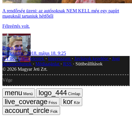
A rendőrség üzeni: az autósoknak NEM KELL még egy papírt
maguknál tartaniuk hétfőtől
Félreértés volt.
Boros Juli
közlekedés
2018. május 18. 9:25
GYIK
Hibát jelentek
Impresszum
Javítások kezelése
Jogi
dokumentumok
Médiaajánlat
RSS
Sütibeállítások
©
2026
Magyar Jeti Zrt.
Vége
Menü
Címlap
Friss
Kör
Fiók