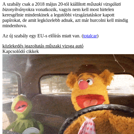
A szabály csak a 2018 május 20-tól kiállított
műszaki vizsgálati
bizonyítvány
okra vonatkozik, vagyis nem kell most hirtelen
keresgélnie mindenkinek a legutóbbi vizsgáztatáskor kapott
papírokat, de amit legközelebb adnak, azt már hurcolni kell mindig
mindenhova.
Az új szabály egy EU-s előírás miatt van. (
totalcar
)
közlekedés
igazoltatás
műszaki vizsga
autó
Kapcsolódó cikkek