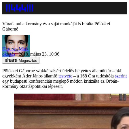
Váratlanul a kormány és a saját munkáját is bírálta Pölöskei
Gáborné
Herczeg Márk
oktatás
2018. május 23. 10:36
Megosztás
Pölöskei Gáborné szakképzésért felelős helyettes államtitkár – aki
egyébként Áder János államfő
testvére
– a 168 Óra tudósítója
szerint
egy budapesti konferencián meglepő módon kritizálta az Orbán-
kormány oktatáspolitikai lépéseit.