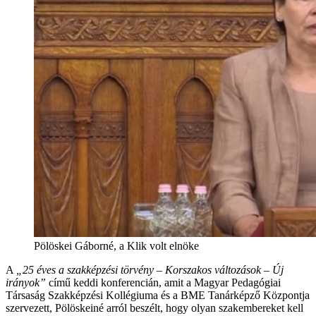
Pölöskei Gáborné, a Klik volt elnöke
A
„25 éves a szakképzési törvény – Korszakos változások – Új
irányok”
című keddi konferencián, amit a Magyar Pedagógiai
Társaság Szakképzési Kollégiuma és a BME Tanárképző Központja
szervezett, Pölöskeiné arról beszélt, hogy olyan szakembereket kell