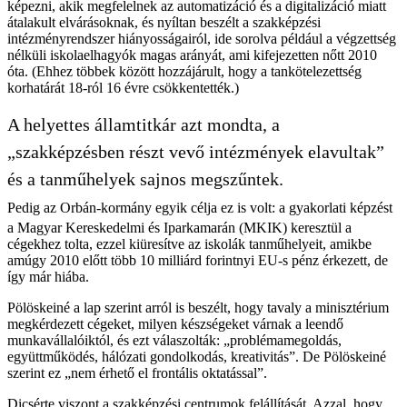
képezni, akik megfelelnek az automatizáció és a digitalizáció miatt
átalakult elvárásoknak, és nyíltan beszélt a szakképzési
intézményrendszer hiányosságairól, ide sorolva például a végzettség
nélküli iskolaelhagyók magas arányát, ami kifejezetten nőtt 2010
óta. (Ehhez többek között hozzájárult, hogy a tankötelezettség
korhatárát 18-ról 16 évre csökkentették.)
A helyettes államtitkár azt mondta, a
„szakképzésben részt vevő intézmények elavultak”
és a tanműhelyek sajnos megszűntek.
Pedig az Orbán-kormány egyik célja ez is volt: a gyakorlati képzést
a Magyar Kereskedelmi és Iparkamarán (MKIK) keresztül a
cégekhez tolta, ezzel kiüresítve az iskolák tanműhelyeit, amikbe
amúgy 2010 előtt több 10 milliárd forintnyi EU-s pénz érkezett, de
így már hiába.
Pölöskeiné a lap szerint arról is beszélt, hogy tavaly a minisztérium
megkérdezett cégeket, milyen készségeket várnak a leendő
munkavállalóiktól, és ezt válaszolták: „problémamegoldás,
együttműködés, hálózati gondolkodás, kreativitás”. De Pölöskeiné
szerint ez „nem érhető el frontális oktatással”.
Dicsérte viszont a szakképzési centrumok felállítását. Azzal, hogy