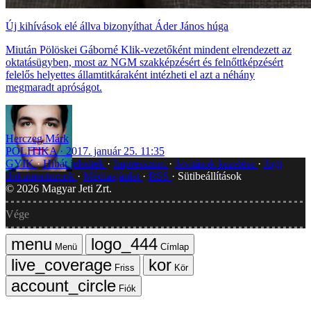
Új kihívások elé állva bizonyíthat Áder János húga
Miután Pölöskei Gáborné Klik-vezetőként mindent elrendezett az
oktatásügyben, most az NGM szakképzésért és felnőttképzésért
felelős helyettes államtitkáraként intézheti el azt a néhány
megmaradt apróságot.
Herczeg Márk
POLITIKA
2017. január 25. 11:35
GYIK
Hibát jelentek
Impresszum
Javítások kezelése
Jogi
dokumentumok
Médiaajánlat
RSS
Sütibeállítások
©
2026
Magyar Jeti Zrt.
Vége
Menü
Címlap
Friss
Kör
Fiók