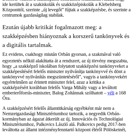
ide kerültek át a szakiskolák és szakközépiskolák a Klebelsberg
Központtól, szerinte „új levegőt” fújtak a szakképzésbe, és szerinte a
centrumok gazdaságilag stabilak.
Ezután újabb kritikát fogalmazott meg: a
szakképzésben hiányoznak a korszerű tankönyvek és
a digitális tartalmak.
Ez evidens, csakhogy miután Orbán gyorsan, a szakmával való
egyeztetés nélkül alakíttatta át a rendszert, az új törvény megszabta,
hogy „a szakképző iskolában folytatott szakképzési tankönyveket a
szakképesítésért felelős miniszter nyilvánítja tankönyvvé és dönt a
tankönyvvé nyilvánítás megszüntetéséről”, vagyis a tankönyvekért
egyértelműen az érintett miniszter felel, azaz a kritika a
szakképzésért korábban felelős Varga Mihály vagy a leváltott
emberierőforrás-miniszter, Balog Zoltánnak szólhatott –
véli
a 168
Óra.
A szakképzésért felelős államtitkárság egyébként már nem a
Nemzetgazdasági Minisztériumhoz tartozik, a negyedik Orbán-
kormányban az ágazat átkerült az új, Innovációs és Technológiai
Minisztériumhoz, Palkovics László alá. Palkovics pedig 2017-ben
leváltotta az állami intézményfenntartó központ éléről Pölöskeinét,