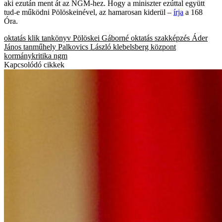
aki ezután ment át az NGM-hez. Hogy a miniszter ezúttal együtt
tud-e működni Pölöskeinével, az hamarosan kiderül –
írja
a 168
Óra.
oktatás
klik
tankönyv
Pölöskei Gáborné
oktatás
szakképzés
Áder
János
tanműhely
Palkovics László
klebelsberg központ
kormánykritika
ngm
Kapcsolódó cikkek