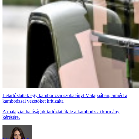
Letartóztattak egy kambodzsai szobalányt Malajziában, amiért a
kambodzsai vezetőket kritizálta
A malajziai hatóságok tartóztatták le a kambodzsai kormány
kérésére.