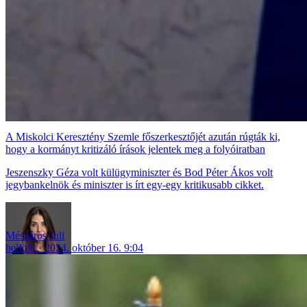
A Miskolci Keresztény Szemle főszerkesztőjét azután rúgták ki,
hogy a kormányt kritizáló írások jelentek meg a folyóiratban
Jeszenszky Géza volt külügyminiszter és Bod Péter Ákos volt
jegybankelnök és miniszter is írt egy-egy kritikusabb cikket.
Mészáros Juli
belföld
2024. október 16. 9:04