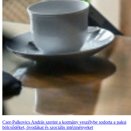
Cser-Palkovics András szerint a kormány veszélybe sodorta a paksi
bölcsődéket, óvodákat és szociális intézményeket