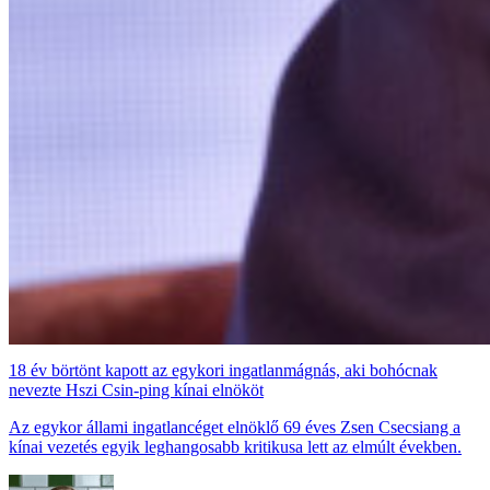
18 év börtönt kapott az egykori ingatlanmágnás, aki bohócnak
nevezte Hszi Csin-ping kínai elnököt
Az egykor állami ingatlancéget elnöklő 69 éves Zsen Csecsiang a
kínai vezetés egyik leghangosabb kritikusa lett az elmúlt években.