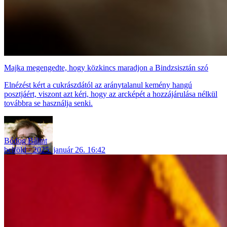
Majka megengedte, hogy közkincs maradjon a Bindzsisztán szó
Elnézést kért a cukrászdától az aránytalanul kemény hangú
posztjáért, viszont azt kéri, hogy az arcképét a hozzájárulása nélkül
továbbra se használja senki.
Bódog Bálint
belföld
2025. január 26. 16:42