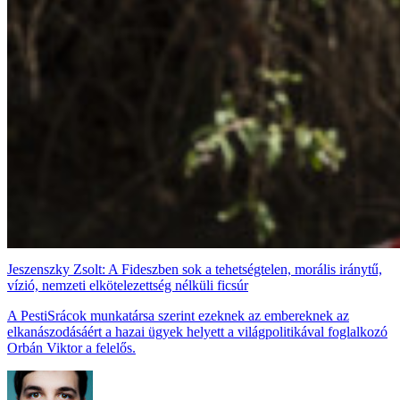
Jeszenszky Zsolt: A Fideszben sok a tehetségtelen, morális iránytű,
vízió, nemzeti elkötelezettség nélküli ficsúr
A PestiSrácok munkatársa szerint ezeknek az embereknek az
elkanászodásáért a hazai ügyek helyett a világpolitikával foglalkozó
Orbán Viktor a felelős.