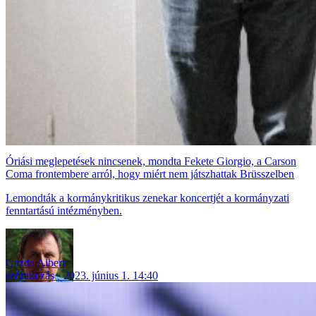
Óriási meglepetések nincsenek, mondta Fekete Giorgio, a Carson
Coma frontembere arról, hogy miért nem játszhattak Brüsszelben
Lemondták a kormánykritikus zenekar koncertjét a kormányzati
fenntartású intézményben.
Gazda Albert
szórakozás
2023. június 1. 14:40