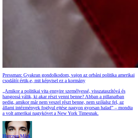
Pressman: Gyakran gondolkodom, vajon az orbáni politika amerikai
csodálói értik-e, mit képvisel ez a kormány
„Amikor a politikai vita ennyire személyessé, visszataszítóvá és
hangossá válik, ki akar részt venni benne? Abban a pillanatban
pedig, amikor már nem veszel részt benne, nem szólalsz fel, az
állami intézmények foglyul ejtése nagyon gyorsan halad” – mondta
a volt amerikai nagykövet a New York Timesnak.
Herczeg Márk