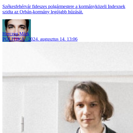
Székesfehérvár fideszes polgármestere a kormányközeli Indexnek
szidta az Orbán-kormány legújabb húzását.
Herczeg Márk
POLITIKA
2024. augusztus 14. 13:06