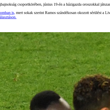
gbajnokság csoportkörében, június 19-én a házigazda oroszokkal játsza
tomban is,
mert sokak szerint Ramos szándékosan okozott sérülést a Liv
álasztáson.