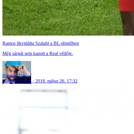
Ramos likvidálta Szalaht a BL-döntőben
Még sárgát sem kapott a Real védője.
Haszán Zoltán
bajnokok ligája
2018. május 26. 17:32