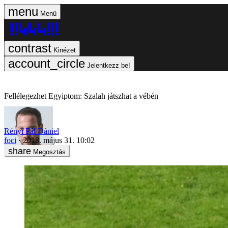
Menü
Kinézet
Jelentkezz be!
Fellélegezhet Egyiptom: Szalah játszhat a vébén
Rényi Pál Dániel
foci
2018. május 31. 10:02
Megosztás