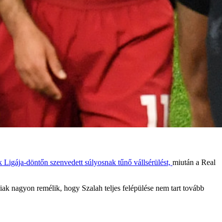
 Ligája-döntőn szenvedett súlyosnak tűnő vállsérülést,
miután a Real
ak nagyon remélik, hogy Szalah teljes felépülése nem tart tovább