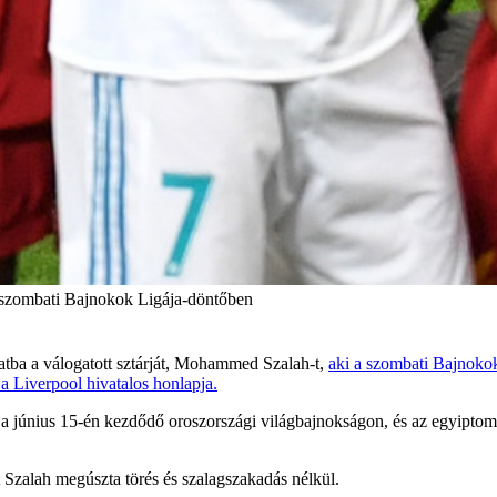
 a szombati Bajnokok Ligája-döntőben
patba a válogatott sztárját, Mohammed Szalah-t,
aki a szombati Bajnokok
 a Liverpool hivatalos honlapja.
 június 15-én kezdődő oroszországi világbajnokságon, és az egyiptomi
nt Szalah megúszta törés és szalagszakadás nélkül.