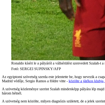
Ronaldo kíséri le a pályáról a vállsérülést szenvedett Szalah-t
Fotó
:
SERGEI SUPINSKY/AFP
Az egyiptomi szövetség szerda este jelentette be, hogy nevezik a csa
Madrid védője, Sergio Ramos a földre vitte -
közölte a játékos klubja,
A szövetség közleménye szerint Szalah mindenképp pályára lép majd a
három hétnél.
A szövetség nem közölte, milyen diagnózis született, de a jelek szeri