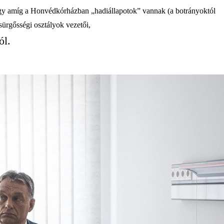
 hogy amíg a Honvédkórházban „hadiállapotok” vannak (a botrányoktól
 sürgősségi osztályok vezetői,
ól.