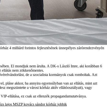
órház 4 milliárd forintos fejlesztésének ünnepélyes zárórendezvényén
vetésében. El mondjuk nem árulta. A DK-s László Imre, aki korábban 6
az ellátás nem zökkenőmentes.
vérelvándorlást, de a szocialista kormányok csak romboltak. Azt
l, pláne akkor, ha annyira egyensúlyban van az ellátás, mint azt
sz megszüntette a városi kórház aktív ellátóosztályait), vagy
k VIP-ellátása, ez csak az ellenzék propagandamutatványa.
zs lajos
MSZP
kovács sándor
kórház
jobbik