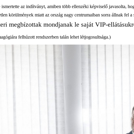
 ismertette az indítványt, amiben több ellenzéki képviselő javasolta,
etetlen körülmények miatt az ország nagy centrumaiban sorra állnak fel a
teri megbízottak mondjanak le saját VIP-ellátásukr
ógiára felhúzott rendszerben talán lehet létjogosultsága.)