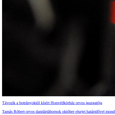
Távozik a botrányoktól kísért Honvédkórház orvos igazgatója
Tamás Róbert orvos dandártábornok október elsejei határidővel mondo