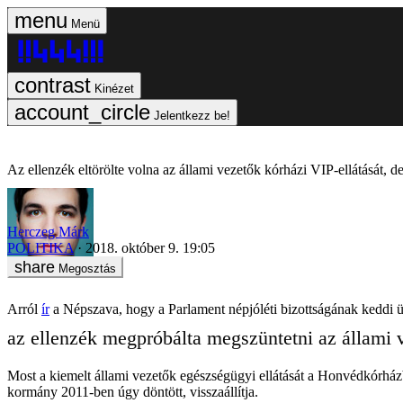
Menü
Kinézet
Jelentkezz be!
Az ellenzék eltörölte volna az állami vezetők kórházi VIP-ellátását, 
Herczeg Márk
POLITIKA
2018. október 9. 19:05
Megosztás
Arról
ír
a Népszava, hogy a Parlament népjóléti bizottságának keddi 
az ellenzék megpróbálta megszüntetni az állami ve
Most a kiemelt állami vezetők egészségügyi ellátását a Honvédkórházb
kormány 2011-ben úgy döntött, visszaállítja.