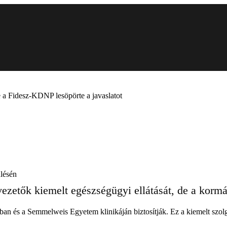
de a Fidesz-KDNP lesöpörte a javaslatot
ülésén
zetők kiemelt egészségügyi ellátását, de a kormány
an és a Semmelweis Egyetem klinikáján biztosítják. Ez a kiemelt szolg