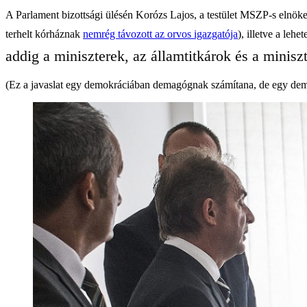
A Parlament bizottsági ülésén Korózs Lajos, a testület MSZP-s elnöke
terhelt kórháznak
nemrég távozott az orvos igazgatója
), illetve a leh
addig a miniszterek, az államtitkárok és a minisz
(Ez a javaslat egy demokráciában demagógnak számítana, de egy demag