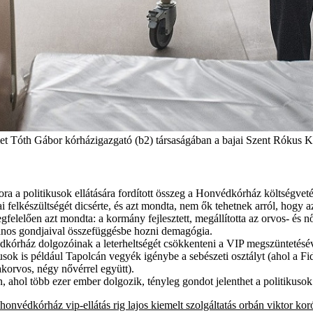
rmet Tóth Gábor kórházigazgató (b2) társaságában a bajai Szent Rókus K
kkora a politikusok ellátására fordított összeg a Honvédkórház költség
felkészültségét dicsérte, és azt mondta, nem ők tehetnek arról, hogy 
lelően azt mondta: a kormány fejlesztett, megállította az orvos- és nő
alános gondjaival összefüggésbe hozni demagógia.
dkórház dolgozóinak a leterheltségét csökkenteni a VIP megszüntetéséve
k is például Tapolcán vegyék igénybe a sebészeti osztályt (ahol a Fide
akorvos, négy nővérrel együtt).
 ahol több ezer ember dolgozik, tényleg gondot jelenthet a politikuso
honvédkórház
vip-ellátás
rig lajos
kiemelt szolgáltatás
orbán viktor
koró