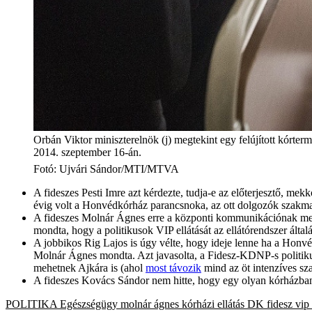
Orbán Viktor miniszterelnök (j) megtekint egy felújított kórte
2014. szeptember 16-án.
Fotó
:
Ujvári Sándor/MTI/MTVA
A fideszes Pesti Imre azt kérdezte, tudja-e az előterjesztő, me
évig volt a Honvédkórház parancsnoka, az ott dolgozók szakmai 
A fideszes Molnár Ágnes erre a központi kommunikációnak megfe
mondta, hogy a politikusok VIP ellátását az ellátórendszer ált
A jobbikos Rig Lajos is úgy vélte, hogy ideje lenne ha a Honvé
Molnár Ágnes mondta. Azt javasolta, a Fidesz-KDNP-s politikuso
mehetnek Ajkára is (ahol
most távozik
mind az öt intenzíves sz
A fideszes Kovács Sándor nem hitte, hogy egy olyan kórházban,
POLITIKA
Egészségügy
molnár ágnes
kórházi ellátás
DK
fidesz
vip