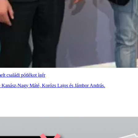
lt családi pótlékot ígér
 be Kanász-Nagy Máté, Korózs Lajos és Jámbor András.