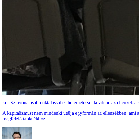
Színvonalasabb oktatással és béremeléssel küzdene az ellenzék a 
A kapitalizmust nem mindenki utálja egyformán az ellenzékben, ami a 
megfelelő táplálékhoz.