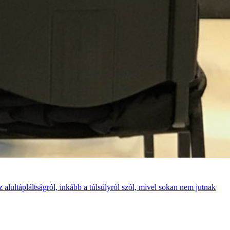
lultápláltságról, inkább a túlsúlyról szól, mivel sokan nem jutnak