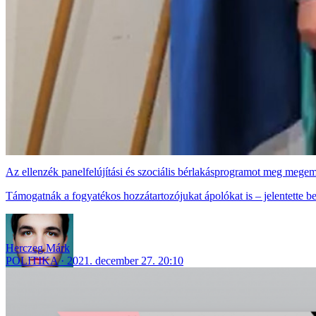
Az ellenzék panelfelújítási és szociális bérlakásprogramot meg megeme
Támogatnák a fogyatékos hozzátartozójukat ápolókat is – jelentette
Herczeg Márk
POLITIKA
2021. december 27. 20:10