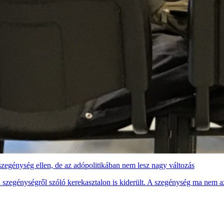
szegénység ellen, de az adópolitikában nem lesz nagy változás
szegénységről szóló kerekasztalon is kiderült. A szegénység ma nem az a