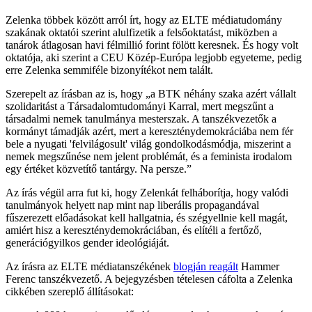
Zelenka többek között arról írt, hogy az ELTE médiatudomány
szakának oktatói szerint alulfizetik a felsőoktatást, miközben a
tanárok átlagosan havi félmillió forint fölött keresnek. És hogy volt
oktatója, aki szerint a CEU Közép-Európa legjobb egyeteme, pedig
erre Zelenka semmiféle bizonyítékot nem talált.
Szerepelt az írásban az is, hogy „a BTK néhány szaka azért vállalt
szolidaritást a Társadalomtudományi Karral, mert megszűnt a
társadalmi nemek tanulmánya mesterszak. A tanszékvezetők a
kormányt támadják azért, mert a kereszténydemokráciába nem fér
bele a nyugati 'felvilágosult' világ gondolkodásmódja, miszerint a
nemek megszűnése nem jelent problémát, és a feminista irodalom
egy értéket közvetítő tantárgy. Na persze.”
Az írás végül arra fut ki, hogy Zelenkát felháborítja, hogy valódi
tanulmányok helyett nap mint nap liberális propagandával
fűszerezett előadásokat kell hallgatnia, és szégyellnie kell magát,
amiért hisz a kereszténydemokráciában, és elítéli a fertőző,
generációgyilkos gender ideológiáját.
Az írásra az ELTE médiatanszékének
blogján reagált
Hammer
Ferenc tanszékvezető. A bejegyzésben tételesen cáfolta a Zelenka
cikkében szereplő állításokat: