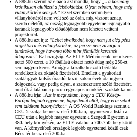
A 888.hu szerint az előadó azt mondta, hogy
„.. a kormány
krónikusan alulfizeti a felsőoktatást. Olyan szinten, hogy még
villanykörtére sem jut.”
Ezzel szemben semmilyen
villanykörtéről nem volt szó az órán, míg viszont aznap,
szerda délelőtt, az ország legnagyobb egyeteme legnagyobb
karának legnagyobb előadójában nem lehetett vetíteni
projektorral.
A 888.hu azt írja:
“
Lehet sivalkodni, hogy nem jut elég pénz
projektorra és villanykörtékre, az persze nem zavarja a
tanárokat, hogy havonta több mint félmilliót keresnek
átlagosan.”
Ez hazugság. Az ELTE Médián senki nem keres
nettó 500 ezret, a 10 főállású oktató nettó átlag még 250-et
sem nagyon keres. Amúgy a közalkalmazotti bértábla
rendelkezik az oktatók fizetéséről. Emellett a gyakorlati
szaktárgyak külsős óraadói közül sokan évek óta ingyen
dolgoznak, vagy pedig olyan, a szemeszterre szóló fizetésért,
amit ők általában a piacon egynapos munkáért szoktak kapni.
A 888.hu írja:
„A
zt is megtudtam, hogy a CEU Közép-
Európa legjobb egyeteme, függetlenül attól, hogy erre sehol
sem találtam bizonyítékot.”
A QS World Rankings szerint a
CEU 5 szakja benne az első 100-ban, ugyanezen a listán a
CEU után a legjobb magyar egyetem a Szegedi Egyetem a
380. hely környékén, az ELTE valahol a 700-750. hely körül
van. A környékbeli országok legjobb egyetemei közül csak
Bécs fér be az első 200-ba.