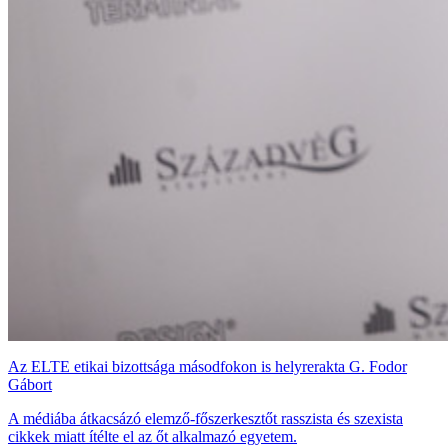
Az ELTE etikai bizottsága másodfokon is helyrerakta G. Fodor
Gábort
A médiába átkacsázó elemző-főszerkesztőt rasszista és szexista
cikkek miatt ítélte el az őt alkalmazó egyetem.