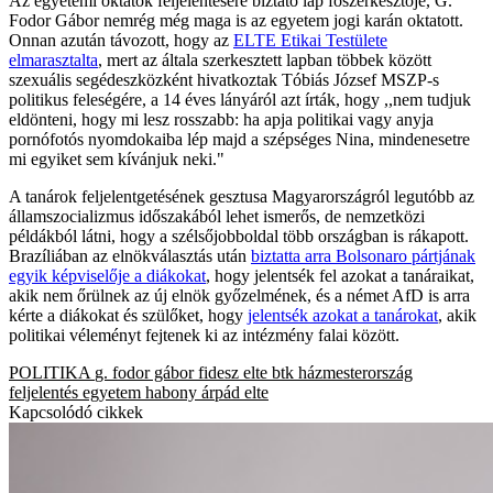
Az egyetemi oktatók feljelentésére biztató lap főszerkesztője, G.
Fodor Gábor nemrég még maga is az egyetem jogi karán oktatott.
Onnan azután távozott, hogy az
ELTE Etikai Testülete
elmarasztalta
, mert az általa szerkesztett lapban többek között
szexuális segédeszközként hivatkoztak Tóbiás József MSZP-s
politikus feleségére, a 14 éves lányáról azt írták, hogy ,,nem tudjuk
eldönteni, hogy mi lesz rosszabb: ha apja politikai vagy anyja
pornófotós nyomdokaiba lép majd a szépséges Nina, mindenesetre
mi egyiket sem kívánjuk neki."
A tanárok feljelentgetésének gesztusa Magyarországról legutóbb az
államszocializmus időszakából lehet ismerős, de nemzetközi
példákból látni, hogy a szélsőjobboldal több országban is rákapott.
Brazíliában az elnökválasztás után
biztatta arra Bolsonaro pártjának
egyik képviselője a diákokat
, hogy jelentsék fel azokat a tanáraikat,
akik nem őrülnek az új elnök győzelmének, és a német AfD is arra
kérte a diákokat és szülőket, hogy
jelentsék azokat a tanárokat
, akik
politikai véleményt fejtenek ki az intézmény falai között.
POLITIKA
g. fodor gábor
fidesz
elte btk
házmesterország
feljelentés
egyetem
habony árpád
elte
Kapcsolódó cikkek