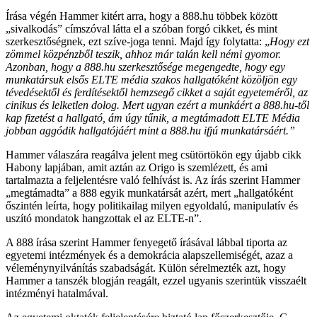
Írása végén Hammer kitért arra, hogy a 888.hu többek között
„sivalkodás” címszóval látta el a szóban forgó cikket, és mint
szerkesztőségnek, ezt szíve-joga tenni. Majd így folytatta: „
Hogy ezt
zömmel közpénzből teszik, ahhoz már talán kell némi gyomor.
Azonban, hogy a 888.hu szerkesztősége megengedte, hogy egy
munkatársuk elsős ELTE média szakos hallgatóként közöljön egy
tévedésektől és ferdítésektől hemzsegő cikket a saját egyeteméről, az
cinikus és lelketlen dolog. Mert ugyan ezért a munkáért a 888.hu-től
kap fizetést a hallgató, ám úgy tűnik, a megtámadott ELTE Média
jobban aggódik hallgatójáért mint a 888.hu ifjú munkatársáért.”
Hammer válaszára reagálva jelent meg csütörtökön egy újabb cikk
Habony lapjában, amit aztán az Origo is szemlézett, és ami
tartalmazta a feljelentésre való felhívást is. Az írás szerint Hammer
„megtámadta” a 888 egyik munkatársát azért, mert „hallgatóként
őszintén leírta, hogy politikailag milyen egyoldalú, manipulatív és
uszító mondatok hangzottak el az ELTE-n”.
A 888 írása szerint Hammer fenyegető írásával lábbal tiporta az
egyetemi intézmények és a demokrácia alapszellemiségét, azaz a
véleménynyilvánítás szabadságát. Külön sérelmezték azt, hogy
Hammer a tanszék blogján reagált, ezzel ugyanis szerintük visszaélt
intézményi hatalmával.