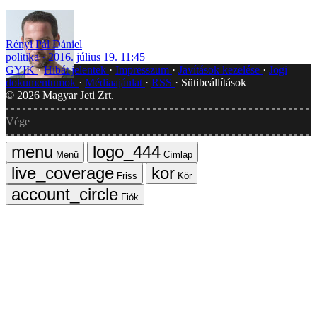
Rényi Pál Dániel
politika
2016. július 19. 11:45
GYIK
Hibát jelentek
Impresszum
Javítások kezelése
Jogi
dokumentumok
Médiaajánlat
RSS
Sütibeállítások
©
2026
Magyar Jeti Zrt.
Vége
Menü
Címlap
Friss
Kör
Fiók