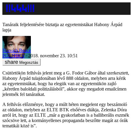
Tanáraik feljelentésére biztatja az egyetemistákat Habony Árpád
lapja
Horváth Bence
POLITIKA
2018. november 23. 10:51
Megosztás
Csütörtökön felhívás jelent meg a G. Fodor Gábor által szerkesztett,
Habony Árpád tulajdonában lévő 888 oldalon, melyben arra kérik
az egyetemistákat, hogy ha elegük van az egyetemükön zajló
„kéretlen baloldali politizálásból”, akkor egy megadott emailcímen
jelentsék fel tanáraikat.
A felhívás előzménye, hogy a múlt héten megjelent egy beszámoló
az oldalon, melyben az ELTE BTK elsőéves diákja, Zelenka Dóra
arról írt, hogy az ELTE „már a gyakorlatban is a balliberális eszmék
szócsöve lett, a kormányellenes propaganda beszőtte magát az órák
tematikái közé is”.