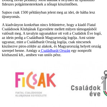
fideszes polgármestereknek a nőnapi köszöntőben.
Sajnos csak 1500 példányban jelent meg az idei, de hátha lesz
újranyomás.
A kiadványon konkrétan nincs feltüntetve, hogy a kiadó Fiatal
Családosok Klubjának Egyesülete mellett milyen támogatásból
valósult meg. A tavalyin ugyanakkor ott volt a Családok Éve logó,
az idein pedig a Családbarát Magyarország logója. Ami szinte
ugyanaz, mint a Családbarát Ország logója, csak nincsenek
kiszínezve piros-zöldre az alakok, és Magyarország helyett ország
szerepel benne. Amúgy a
Családbarát Ország
egy nonprofit
közhasznú kft., amiben van uniós pénz.