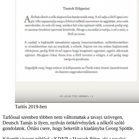
Tarlós 2019-ben
Tarlóssal szemben többen nem változtattak a tavayi szövegen,
Deutsch Tamás is ilyen, nyilván örökérvényűek a nőkről szóló
gondolatok. Óriási csere, hogy bekerült a kiadányba Georg Spöttle.
Kikerült viszont például a KDNP-s Harrach Péter, aki a tavalyi