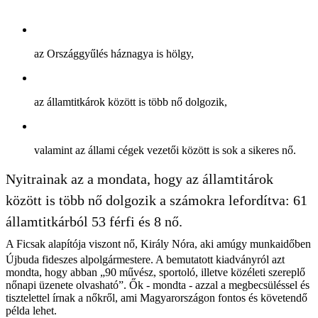
az Országgyűlés háznagya is hölgy,
az államtitkárok között is több nő dolgozik,
valamint az állami cégek vezetői között is sok a sikeres nő.
Nyitrainak az a mondata, hogy az államtitárok
között is több nő dolgozik a számokra lefordítva: 61
államtitkárból 53 férfi és 8 nő.
A Ficsak alapítója viszont nő, Király Nóra, aki amúgy munkaidőben
Újbuda fideszes alpolgármestere. A bemutatott kiadványról azt
mondta, hogy abban „90 művész, sportoló, illetve közéleti szereplő
nőnapi üzenete olvasható”. Ők - mondta - azzal a megbecsüléssel és
tisztelettel írnak a nőkről, ami Magyarországon fontos és követendő
példa lehet.