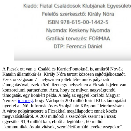
A Ficsak ott van a Család és KarrierPontoknál is, amikről Novák
Katalin államtitkár és Király Nóra tartott közösen sajtótájékoztatót.
Ezek országosan 71 helyszínen jöttek létre uniós pályázati
támogatásával, ezek közül tizenegy helyszínen a Ficsak is jelen van
konzorciumi partnerként. Arra, hogy ez milyen nagyságrendű
támogatás, egy konkért példa. A még az eggyel korábbi Magyar
Nemzet
írta meg
, hogy Várlapota 200 millió forint EU-s támogatást
nyert el a „Női Információs és Szolgáltató Központ” létrehozására.
A város polgármestere a Ficsakkal megállapodott ennek közös
megvalósításáról. A 200 millióból a szerződés szerint a Ficsak
egyesület 91,9 milliót kap, ebből a legtöbbet, 60 milliót
„kommunikációs aktivitások, szemléletformáló tevékenységekre”.