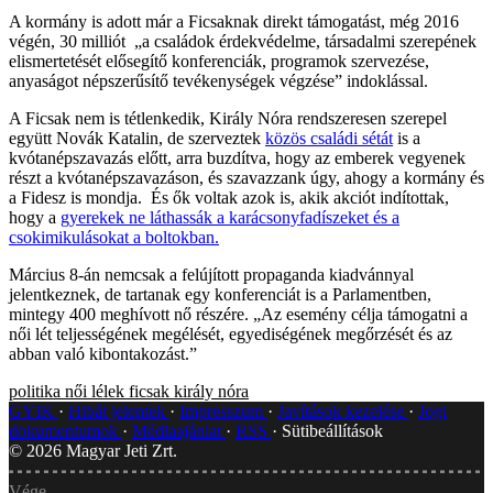
A kormány is adott már a Ficsaknak direkt támogatást, még 2016
végén, 30 milliót „a családok érdekvédelme, társadalmi szerepének
elismertetését elősegítő konferenciák, programok szervezése,
anyaságot népszerűsítő tevékenységek végzése” indoklással.
A Ficsak nem is tétlenkedik, Király Nóra rendszeresen szerepel
együtt Novák Katalin, de szerveztek
közös családi sétát
is a
kvótanépszavazás előtt, arra buzdítva, hogy az emberek vegyenek
részt a kvótanépszavazáson, és szavazzank úgy, ahogy a kormány és
a Fidesz is mondja. És ők voltak azok is, akik akciót indítottak,
hogy a
gyerekek ne láthassák a karácsonyfadíszeket és a
csokimikulásokat a boltokban.
Március 8-án nemcsak a felújított propaganda kiadvánnyal
jelentkeznek, de tartanak egy konferenciát is a Parlamentben,
mintegy 400 meghívott nő részére. „Az esemény célja támogatni a
női lét teljességének megélését, egyediségének megőrzését és az
abban való kibontakozást.”
politika
női lélek
ficsak
király nóra
GYIK
Hibát jelentek
Impresszum
Javítások kezelése
Jogi
dokumentumok
Médiaajánlat
RSS
Sütibeállítások
©
2026
Magyar Jeti Zrt.
Vége