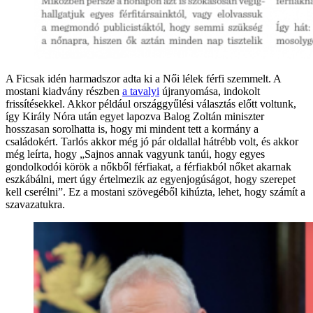
A Ficsak idén harmadszor adta ki a Női lélek férfi szemmelt. A
mostani kiadvány részben
a tavalyi
újranyomása, indokolt
frissítésekkel. Akkor például országgyűlési választás előtt voltunk,
így Király Nóra után egyet lapozva Balog Zoltán miniszter
hosszasan sorolhatta is, hogy mi mindent tett a kormány a
családokért. Tarlós akkor még jó pár oldallal hátrébb volt, és akkor
még leírta, hogy „Sajnos annak vagyunk tanúi, hogy egyes
gondolkodói körök a nőkből férfiakat, a férfiakból nőket akarnak
eszkábálni, mert úgy értelmezik az egyenjogúságot, hogy szerepet
kell cserélni”. Ez a mostani szövegéből kihúzta, lehet, hogy számít a
szavazatukra.