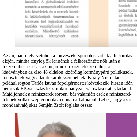
Aztán, bár a felvezetőben a művészek, sportolók voltak a felsorolás
elején, mintha tényleg ők lennének a felköszöntött nők után a
főszereplők, és csak aztán jönnek a közéleti szereplők, a
kiadványban az első 48 oldalon kizárólag kormánypárti politikusok,
miniszterek vagy államtitkárok szerepelnek. Király Nóra után
például rögtön Tarlós István főpolgármester következik, hiszen idén
nemcsak EP-választás lesz, önkormányzati választásokat is tartanak.
Majd jönnek a miniszterek sorban, bár valamiért csak a miniszterek
felének voltak szép gondolatai nőnap alkalmából. Lehet, hogy az ő
mondanivalójukat Semjén Zsolt foglalta össze: