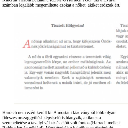
számban legalább megemlítette azokat a nőket, akiket erőszak ért.
Harrach nem ezért került ki. A mostani kiadványból több olyan
fideszes országgyűlési képviselő is hiányzik, akiknek a
szerepeltetése a tavalyi választás előtt volt fontos (Harrach mellett
Boldog István például). Most átadták a helyüket az újrainduló