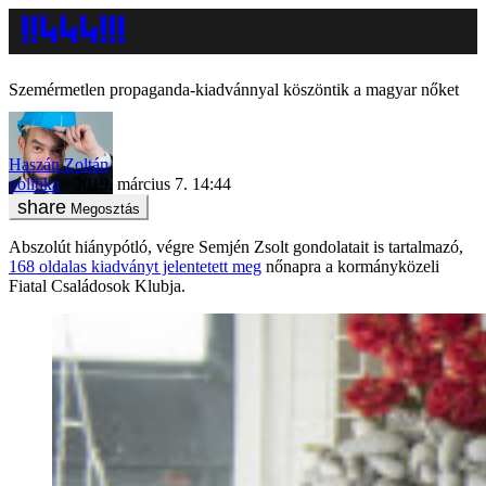
Szemérmetlen propaganda-kiadvánnyal köszöntik a magyar nőket
Haszán Zoltán
politika
2019. március 7. 14:44
Megosztás
Abszolút hiánypótló, végre Semjén Zsolt gondolatait is tartalmazó,
168 oldalas kiadványt jelentetett meg
nőnapra a kormányközeli
Fiatal Családosok Klubja.