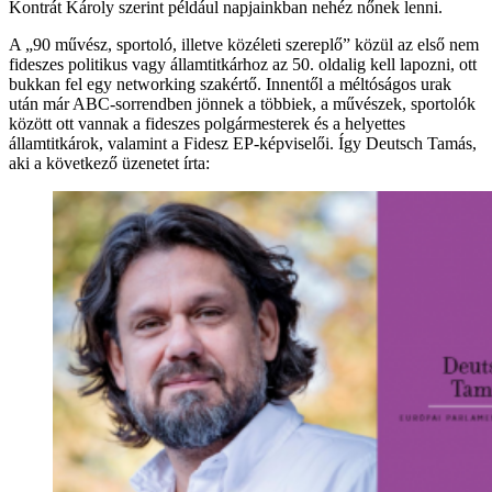
Kontrát Károly szerint például napjainkban nehéz nőnek lenni.
A „90 művész, sportoló, illetve közéleti szereplő” közül az első nem
fideszes politikus vagy államtitkárhoz az 50. oldalig kell lapozni, ott
bukkan fel egy networking szakértő. Innentől a méltóságos urak
után már ABC-sorrendben jönnek a többiek, a művészek, sportolók
között ott vannak a fideszes polgármesterek és a helyettes
államtitkárok, valamint a Fidesz EP-képviselői. Így Deutsch Tamás,
aki a következő üzenetet írta: