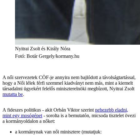
Nyitrai Zsolt és Király Nóra
Fotó
:
Botár Gergely/kormany.hu
A női szervezetek CÖF-je annyira nem bajlódott a távolságtartással,
hogy a Női lélek férfi szemmel kiadványt nem más, mint a kiemelt
társadalmi ügyekért felelős miniszterelnöki megbízott, Nyitrai Zsolt
mutatta be
.
A fideszes politikus - akit Orbán Viktor szerint
nehezebb eladni,
mint egy mosógépet
- sorolta is a bemutatón, micsoda tisztelet övezi
a kormányoldalon a nőket:
a kormánynak van női minisztere (mutatjuk: