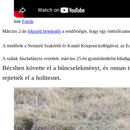
Forrás
Március 2-án
érkezett bejelentés
a rendőrségre, hogy egy öntözőcsatorn
A rendőrök a Nemzeti Szakértői és Kutató Központ kollégáival, az Eu
A szálak Jászladányra vezettek: március 25-én gyanúsítottként kihallgat
Bécsben követte el a bűncselekményt, és onnan te
rejtették el a holttestet.