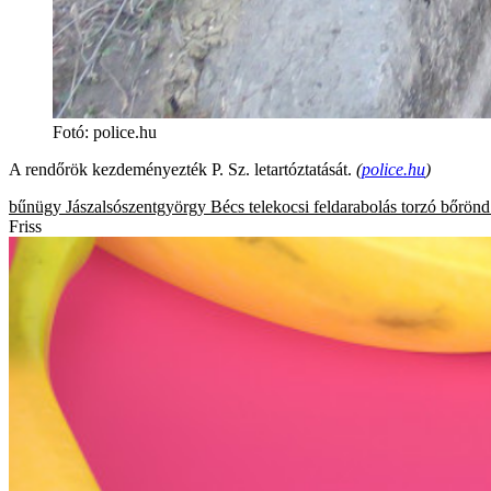
Fotó
:
police.hu
A rendőrök kezdeményezték P. Sz. letartóztatását.
(
police.hu
)
bűnügy
Jászalsószentgyörgy
Bécs
telekocsi
feldarabolás
torzó
bőrönd
Friss