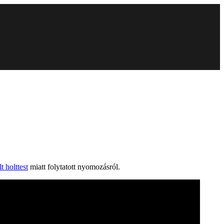
t holttest
miatt folytatott nyomozásról.