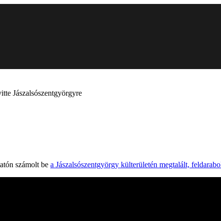
itte Jászalsószentgyörgyre
atón számolt be
a Jászalsószentgyörgy külterületén megtalált, feldarabol