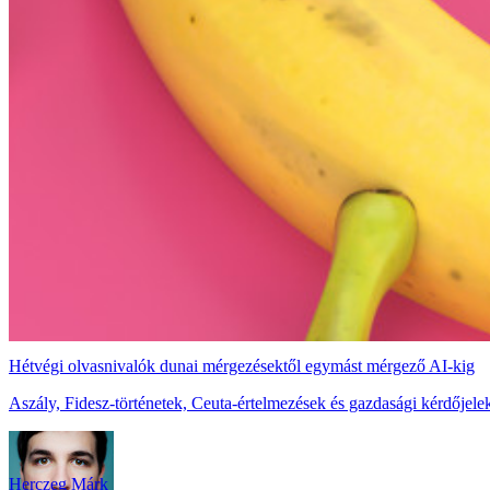
Hétvégi olvasnivalók dunai mérgezésektől egymást mérgező AI-kig
Aszály, Fidesz-történetek, Ceuta-értelmezések és gazdasági kérdőjelek
Herczeg Márk