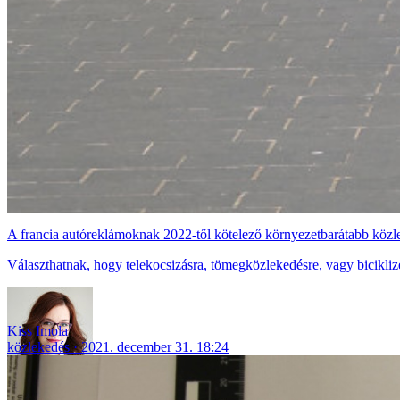
A francia autóreklámoknak 2022-től kötelező környezetbarátabb közl
Választhatnak, hogy telekocsizásra, tömegközlekedésre, vagy biciklizé
Kiss Imola
közlekedés
2021. december 31. 18:24