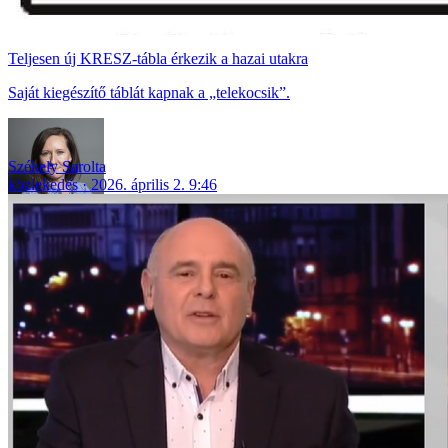
Teljesen új KRESZ-tábla érkezik a hazai utakra
Saját kiegészítő táblát kapnak a „telekocsik”.
Székely Sarolta
közlekedés
2026. április 2. 9:46