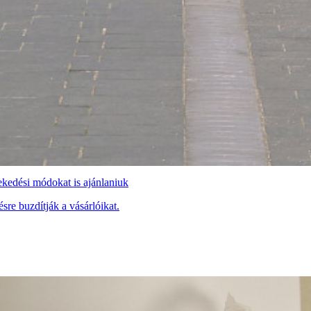
ekedési módokat is ajánlaniuk
sre buzdítják a vásárlóikat.