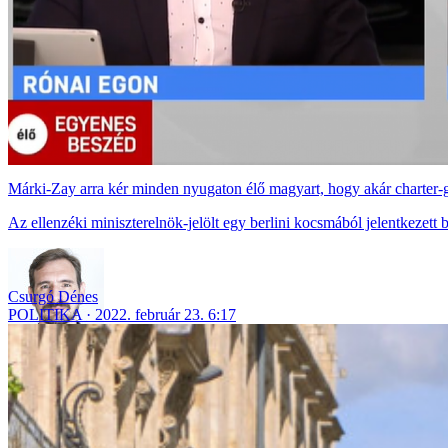
Márki-Zay arra kér minden nyugaton élő magyart, hogy akár charter-gé
Az ellenzéki miniszterelnök-jelölt egy berlini kocsmából jelentkezett 
Csurgó Dénes
POLITIKA
2022. február 23. 6:17