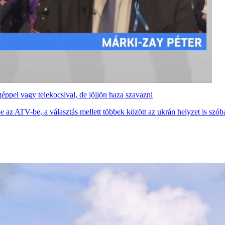
ppel vagy telekocsival, de jöjjön haza szavazni
be az ATV-be, a választás mellett többek között az ukrán helyzet is szóba