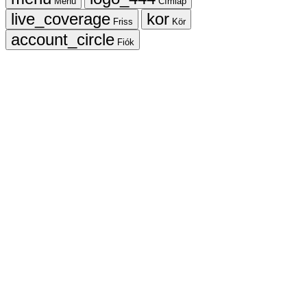
Menü
Címlap
Friss
Kör
Fiók