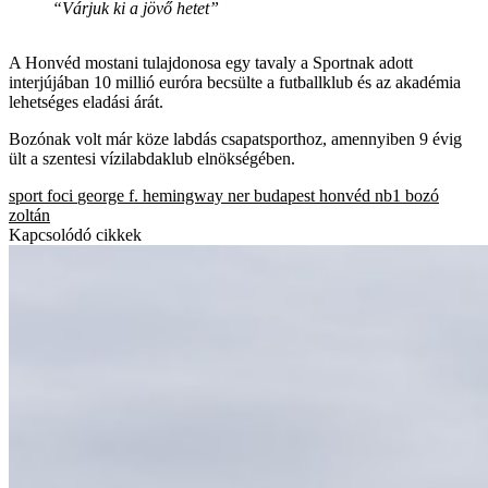
“Várjuk ki a jövő hetet”
A Honvéd mostani tulajdonosa egy tavaly a Sportnak adott
interjújában 10 millió euróra becsülte a futballklub és az akadémia
lehetséges eladási árát.
Bozónak volt már köze labdás csapatsporthoz, amennyiben 9 évig
ült a szentesi vízilabdaklub elnökségében.
sport
foci
george f. hemingway
ner
budapest honvéd
nb1
bozó
zoltán
Kapcsolódó cikkek