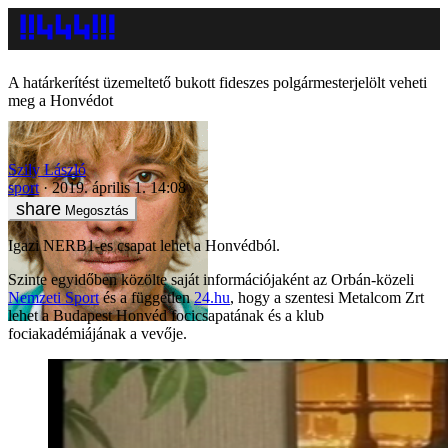
A határkerítést üzemeltető bukott fideszes polgármesterjelölt veheti
meg a Honvédot
Szily László
sport
2019. április 1. 14:08
Megosztás
Igazi NERB1-es csapat lehet a Honvédból.
Szinte egyidőben közölte saját információjaként az Orbán-közeli
Nemzeti Sport
és a független
24.hu
, hogy a szentesi Metalcom Zrt
lehet a Budapest Honvéd focicsapatának és a klub
fociakadémiájának a vevője.