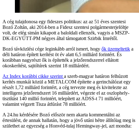
A cég tulajdonosa egy fideszes politikus: az az 51 éves szentesi
Bozó Zoltán, aki 2014-ben a Fidesz szentesi polgármesterjelöltje
volt, de elég simán kikapott a baloldali ellenzék, vagyis a MSZP-
DK-EGYÜTT-PM négyes által támogatott Szirbik Imrétől.
Bozó távközlési cége leginkább arról ismert, hogy
ők üzemeltetik
a
déli határon épített kerítést öt év alatt 6,5 milliárd forintért. És
korábban nagyrészt ők is építették a jelzőrendszerrel ellátott
okoskerítést, sajtóhírek szerint 18 milliárdért.
Az Index korábbi cikke szerint
a szerb-magyar határon felhúzott
kerítés munkái közül a METALCOM építette a gerinchálózat egy
részét 1,72 milliárd forintért, a cég tervezte meg és kivitelezte az
intelligens jelzőrendszert 16 milliárdért, végezte el az oszlophely-
tisztítást 140 millió forintért, telepített az ADSS-t 71 millióért,
valamint végzett Tisza átfúrást 78 millióért.
A 24.hu kérdésére Bozó először nem akarta kommentálni az
értesülést, de annak hallatán, hogy a jövő utáni hétre állítólag meg is
születhet az egyezség a Honvéd-tulaj Hemingway-jel, azt mondta: