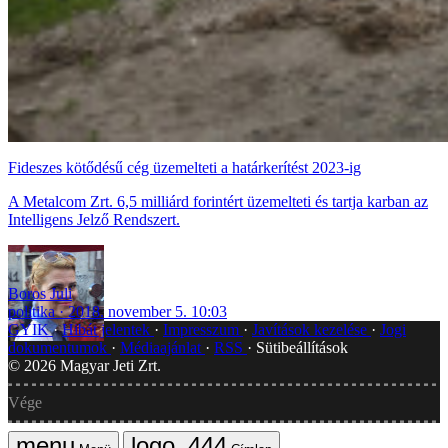
Fideszes kötődésű cég üzemelteti a határkerítést 2023-ig
A Metalcom Zrt. 6,5 milliárd forintért üzemelteti és tartja karban az
Intelligens Jelző Rendszert.
Boros Juli
politika
2018. november 5. 10:03
GYIK
Hibát jelentek
Impresszum
Javítások kezelése
Jogi
dokumentumok
Médiaajánlat
RSS
Sütibeállítások
©
2026
Magyar Jeti Zrt.
Vége