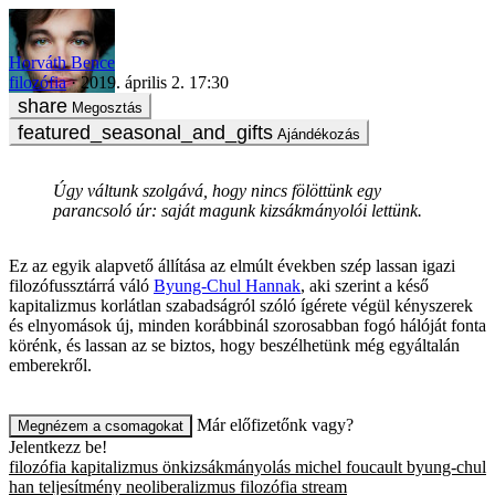
Horváth Bence
filozófia
2019. április 2. 17:30
Megosztás
Ajándékozás
Úgy váltunk szolgává, hogy nincs fölöttünk egy
parancsoló úr: saját magunk kizsákmányolói lettünk.
Ez az egyik alapvető állítása az elmúlt években szép lassan igazi
filozófussztárrá váló
Byung-Chul Hannak
, aki szerint a késő
kapitalizmus korlátlan szabadságról szóló ígérete végül kényszerek
és elnyomások új, minden korábbinál szorosabban fogó hálóját fonta
körénk, és lassan az se biztos, hogy beszélhetünk még egyáltalán
emberekről.
Már előfizetőnk vagy?
Megnézem a csomagokat
Jelentkezz be!
filozófia
kapitalizmus
önkizsákmányolás
michel foucault
byung-chul
han
teljesítmény
neoliberalizmus
filozófia
stream