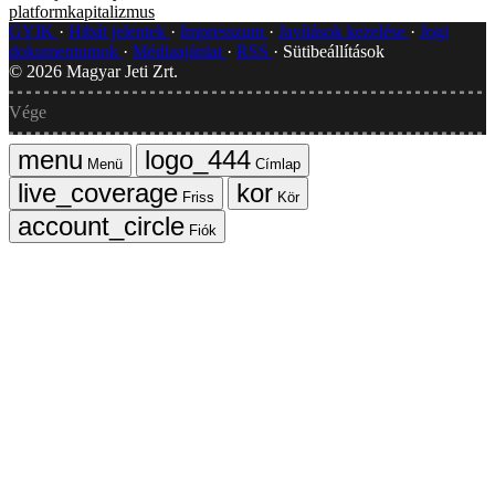
platformkapitalizmus
GYIK
Hibát jelentek
Impresszum
Javítások kezelése
Jogi
dokumentumok
Médiaajánlat
RSS
Sütibeállítások
©
2026
Magyar Jeti Zrt.
Vége
Menü
Címlap
Friss
Kör
Fiók