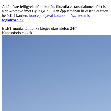
A kérdésre felfigyelt már a kortárs filozófia és társadalomelmélet is,
a dél-koreai-német Byung-Chul Han épp témában írt esszéivel futott
be óriási karriert,
koncepciójával korábban részletesen is
foglalkoztunk
.
ÉLET
munka
túlmunka
kiégés
okostelefon
24/7
Kapcsolódó cikkek