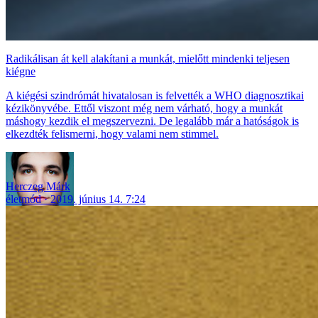
Radikálisan át kell alakítani a munkát, mielőtt mindenki teljesen
kiégne
A kiégési szindrómát hivatalosan is felvették a WHO diagnosztikai
kézikönyvébe. Ettől viszont még nem várható, hogy a munkát
máshogy kezdik el megszervezni. De legalább már a hatóságok is
elkezdték felismerni, hogy valami nem stimmel.
Herczeg Márk
életmód
2019. június 14. 7:24