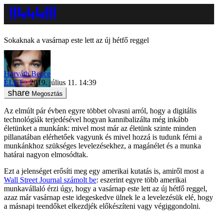
Sokaknak a vasárnap este lett az új hétfő reggel
Horváth Bence
ÉLET
2019. július 11. 14:39
Megosztás
Az elmúlt pár évben egyre többet olvasni arról, hogy a digitális
technológiák terjedésével hogyan kannibalizálta még inkább
életünket a munkánk: mivel most már az életünk szinte minden
pillanatában elérhetőek vagyunk és mivel hozzá is tudunk férni a
munkánkhoz szükséges levelezésekhez, a magánélet és a munka
határai nagyon elmosódtak.
Ezt a jelenséget erősíti meg egy amerikai kutatás is, amiről most a
Wall Street Journal számolt be
: eszerint egyre több amerikai
munkavállaló érzi úgy, hogy a vasárnap este lett az új hétfő reggel,
azaz már vasárnap este idegeskedve ülnek le a levelezésük elé, hogy
a másnapi teendőket elkezdjék előkészíteni vagy végiggondolni.