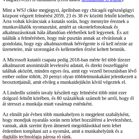
Mint a WSJ cikke megjegyzi, áprilisban egy chicagói egészségügyi
központ végzett felmérést 2059, 23 és 38 év közötti felnőtt körében.
Arra voltak kíváncsiak a kutatás során, hogy mennyire éreznek a
munkavállalók nyomasztást, amiért az okostelefonoknak és
alkalmazásoknak hála állandóan elérhetőek kell legyenek. És azt
találták a felmérésben, hogy már pusztán annak az elvárásnak a
gondolata, hogy egy alkalmazottnak hétvégente is rá kell néznie az
üzeneteire, már szorongást és kellemetlen érzést keltett bennük.
A Microsoft kutatói csapata pedig 2018-ban mérte fel több tízezer
alkalmazott anonimizált levelezési adatait, és direkt összefüggést
találtak aközött, minden egyes óra, amit egy vezető beosztásban lévő
ember online töltött, 20 pernyi olyan többletmunkakánt jelentkezett a
beosztottjainál, amit elvileg a munkaidejükön kívül végeztek el.
A LindedIn szintén tavaly készített egy felmérést több mint ezer
dolgozó felnőtt körében, és 80 százalékuk számolt be arról, hogy él
át stresszt a munkája miatt vasárnap esténként.
Az elmúlt pár évben több munkahelyen is megjelent szabályként,
hogy mondjuk nyaralás során nem lehet hozzáférni a levelezéshez,
vannak, akik szerint ilyen átmeneti megoldásokkal nem lehet
érdemben tompítani azt a nyomást, amit a munkahelyünk és a
digitális technológia párosa ró ránk.