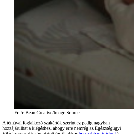
Fotó
:
Bean Creative/Image Source
A témával foglalkozó szakértők szerint ez pedig nagyban
hozzájárulhat a kiégéshez, ahogy erre nemrég az Egészségügyi
Világszervezet is rámutatott (erről akkor
hosszabban is írtunk
).