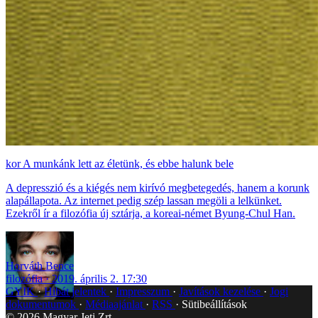
A munkánk lett az életünk, és ebbe halunk bele
A depresszió és a kiégés nem kirívó megbetegedés, hanem a korunk
alapállapota. Az internet pedig szép lassan megöli a lelkünket.
Ezekről ír a filozófia új sztárja, a koreai-német Byung-Chul Han.
Horváth Bence
filozófia
2019. április 2. 17:30
GYIK
Hibát jelentek
Impresszum
Javítások kezelése
Jogi
dokumentumok
Médiaajánlat
RSS
Sütibeállítások
©
2026
Magyar Jeti Zrt.