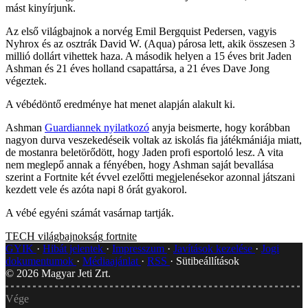
mást kinyírjunk.
Az első világbajnok a norvég Emil Bergquist Pedersen, vagyis
Nyhrox és az osztrák David W. (Aqua) párosa lett, akik összesen 3
millió dollárt vihettek haza. A második helyen a 15 éves brit Jaden
Ashman és 21 éves holland csapattársa, a 21 éves Dave Jong
végeztek.
A vébédöntő eredménye hat menet alapján alakult ki.
Ashman
Guardiannek nyilatkozó
anyja beismerte, hogy korábban
nagyon durva veszekedéseik voltak az iskolás fia játékmániája miatt,
de mostanra beletörődött, hogy Jaden profi esportoló lesz. A vita
nem meglepő annak a fényében, hogy Ashman saját bevallása
szerint a Fortnite két évvel ezelőtti megjelenésekor azonnal játszani
kezdett vele és azóta napi 8 órát gyakorol.
A vébé egyéni számát vasárnap tartják.
TECH
világbajnokság
fortnite
GYIK
Hibát jelentek
Impresszum
Javítások kezelése
Jogi
dokumentumok
Médiaajánlat
RSS
Sütibeállítások
©
2026
Magyar Jeti Zrt.
Vége