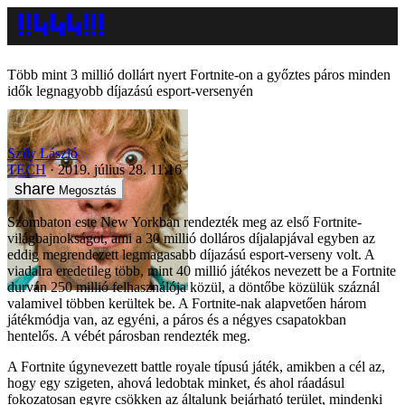
Több mint 3 millió dollárt nyert Fortnite-on a győztes páros minden
idők legnagyobb díjazású esport-versenyén
Szily László
TECH
2019. július 28. 11:16
Megosztás
Szombaton este New Yorkban rendezték meg az első Fortnite-
világbajnokságot, ami a 30 millió dolláros díjalapjával egyben az
eddig megrendezett legmagasabb díjazású esport-verseny volt. A
viadalra eredetileg több, mint 40 millió játékos nevezett be a Fortnite
durván 250 millió felhasználója közül, a döntőbe közülük száznál
valamivel többen kerültek be. A Fortnite-nak alapvetően három
játékmódja van, az egyéni, a páros és a négyes csapatokban
hentelős. A vébét párosban rendezték meg.
A Fortnite úgynevezett battle royale típusú játék, amikben a cél az,
hogy egy szigeten, ahová ledobtak minket, és ahol ráadásul
fokozatosan egyre csökken az általunk bejárható terület, mindenki