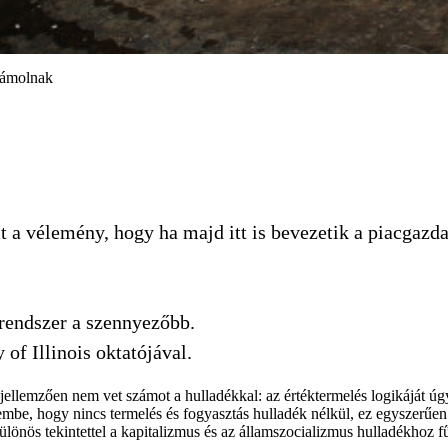
számolnak
 a vélemény, hogy ha majd itt is bevezetik a piacgazd
 rendszer a szennyezőbb.
y of Illinois oktatójával.
lemzően nem vet számot a hulladékkal: az értéktermelés logikáját úgy
lembe, hogy nincs termelés és fogyasztás hulladék nélkül, ez egyszerűen
különös tekintettel a kapitalizmus és az államszocializmus hulladékhoz