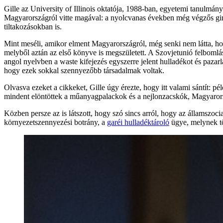
Gille az University of Illinois oktatója, 1988-ban, egyetemi tanulmá
Magyarországról vitte magával: a nyolcvanas években még végzős gimn
tiltakozásokban is.
Mint meséli, amikor elment Magyarországról, még senki nem látta, hog
melyből aztán az első könyve is megszületett. A Szovjetunió felbomlás
angol nyelvben a waste kifejezés egyszerre jelent hulladékot és pazarl
hogy ezek sokkal szennyezőbb társadalmak voltak.
Olvasva ezeket a cikkeket, Gille úgy érezte, hogy itt valami sántít
mindent elöntöttek a műanyagpalackok és a nejlonzacskók, Magyarors
Közben persze az is látszott, hogy szó sincs arról, hogy az államszo
környezetszennyezési botrány, a
garéi hulladéktároló
ügye, melynek tö