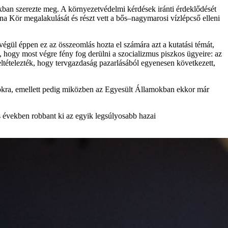
okban szerezte meg. A környezetvédelmi kérdések iránti érdeklődését
a Kör megalakulását és részt vett a bős–nagymarosi vízlépcső elleni
égül éppen ez az összeomlás hozta el számára azt a kutatási témát,
, hogy most végre fény fog derülni a szocializmus piszkos ügyeire: az
feltételezték, hogy tervgazdaság pazarlásából egyenesen következett,
nyokra, emellett pedig miközben az Egyesült Államokban ekkor már
s években robbant ki az egyik legsúlyosabb hazai