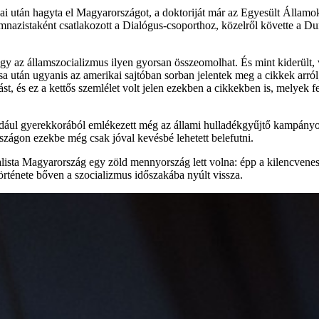
nyai után hagyta el Magyarországot, a doktoriját már az Egyesült Állam
azistaként csatlakozott a Dialógus-csoporthoz, közelről követte a Dun
y az államszocializmus ilyen gyorsan összeomolhat. És mint kiderült, v
a után ugyanis az amerikai sajtóban sorban jelentek meg a cikkek arról
ást, és ez a kettős szemlélet volt jelen ezekben a cikkekben is, melyek 
: például gyerekkorából emlékezett még az állami hulladékgyűjtő kampá
zágon ezekbe még csak jóval kevésbé lehetett belefutni.
cialista Magyarország egy zöld mennyország lett volna: épp a kilencvene
rténete bőven a szocializmus időszakába nyúlt vissza.