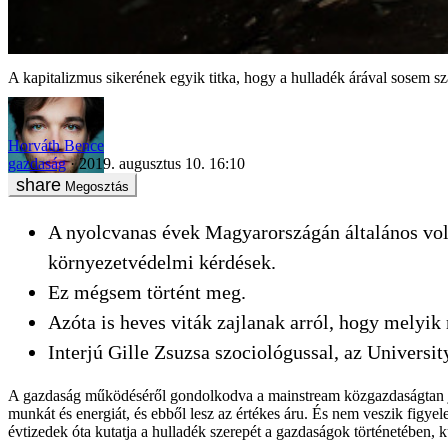
A kapitalizmus sikerének egyik titka, hogy a hulladék árával sosem 
Horváth Bence
gazdaság
2019. augusztus 10. 16:10
Megosztás
A nyolcvanas évek Magyarországán általános volt
környezetvédelmi kérdések.
Ez mégsem történt meg.
Azóta is heves viták zajlanak arról, hogy melyik
Interjú Gille Zsuzsa szociológussal, az Universit
A gazdaság működéséről gondolkodva a mainstream közgazdaságtan jel
munkát és energiát, és ebből lesz az értékes áru. És nem veszik figye
évtizedek óta kutatja a hulladék szerepét a gazdaságok történetében, 