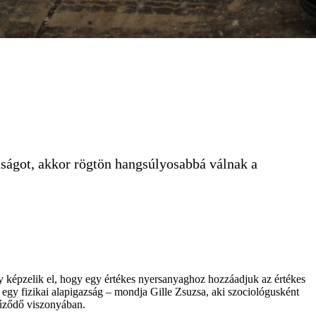
aságot, akkor rögtön hangsúlyosabbá válnak a
 képzelik el, hogy egy értékes nyersanyaghoz hozzáadjuk az értékes
 egy fizikai alapigazság – mondja Gille Zsuzsa, aki szociológusként
 fűződő viszonyában.