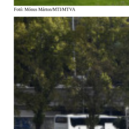
Fotó
:
Mónus Márton/MTI/MTVA