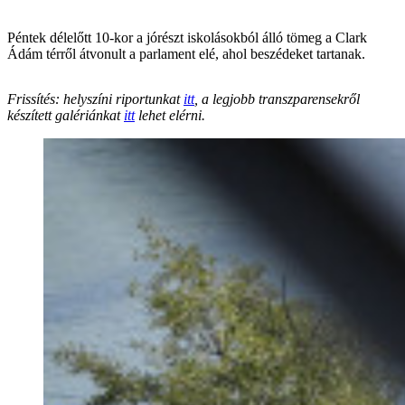
Péntek délelőtt 10-kor a jórészt iskolásokból álló tömeg a Clark
Ádám térről átvonult a parlament elé, ahol beszédeket tartanak.
Frissítés: helyszíni riportunkat
itt
, a legjobb transzparensekről
készített galériánkat
itt
lehet elérni.