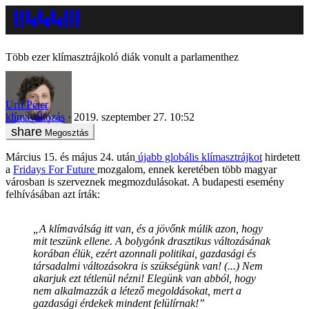
Több ezer klímasztrájkoló diák vonult a parlamenthez
Urfi Péter
klímaváltozás
2019. szeptember 27. 10:52
Megosztás
Március 15. és május 24. után
újabb globális klímasztrájkot
hirdetett
a
Fridays For Future
mozgalom, ennek keretében több magyar
városban is szerveznek megmozdulásokat. A budapesti esemény
felhívásában azt írták:
„A klímaválság itt van, és a jövőnk múlik azon, hogy
mit teszünk ellene. A bolygónk drasztikus változásának
korában élük, ezért azonnali politikai, gazdasági és
társadalmi változásokra is szükségünk van! (...) Nem
akarjuk ezt tétlenül nézni! Elegünk van abból, hogy
nem alkalmazzák a létező megoldásokat, mert a
gazdasági érdekek mindent felülírnak!”