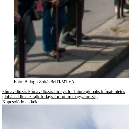
Fotó
:
Balogh Zoltán/MTI/MTVA
klímaváltozás
klímaváltozás
fridays for future
globális klímatüntetés
globális klímasztrájk
fridays for future magyarország
Kapcsolódó cikkek