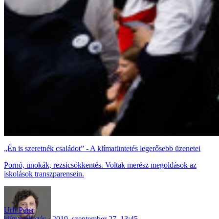
„Én is szeretnék családot” - A klímatüntetés legerősebb üzenetei
Pornó, unokák, rezsicsökkentés. Voltak merész megoldások az
iskolások transzparensein.
Urfi Péter
klímaváltozás
2019. szeptember 27. 13:45