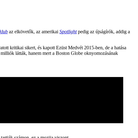
klub
az elkövetők, az amerikai
Spotlight
pedig az újságírók, addig a
tott kritikai sikert, és kapott Ezüst Medvét 2015-ben, de a hatása
 milliók látták, hanem mert a Boston Globe oknyomozásának
 tartják számon, ez a mozija viszont