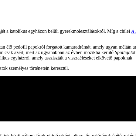
ét a katolikus egyházon belüli gyerekmolesztálásokról. Míg a chilei
A 
ltan élő pedofil papokról forgatott kamaradrámát, amely ugyan méltán ara
nem csak azért, mert az ugyanabban az évben mozikba kerülő
Spotlight
ot
kus egyházról, amely asszisztált a visszaéléseket elkövető papoknak.
tok személyes történetein keresztül.
jok közti váltogatások virtuózaként, alternatív valóságok építészeként