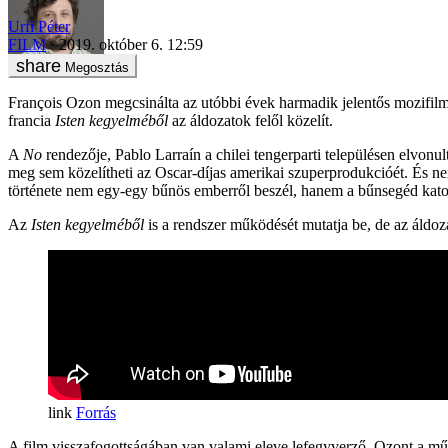
Urfi Péter
FILM
2019. október 6. 12:59
Megosztás
François Ozon megcsinálta az utóbbi évek harmadik jelentős mozifilmj
francia
Isten kegyelméből
az áldozatok felől közelít.
A
No
rendezője, Pablo Larraín a chilei tengerparti településen elvonu
meg sem közelítheti az Oscar-díjas amerikai szuperprodukcióét. És 
története nem egy-egy bűnös emberről beszél, hanem a bűnsegéd katoli
Az
Isten kegyelméből
is a rendszer működését mutatja be, de az áldoza
Forrás
A film visszafogottságában van valami eleve lefegyverző. Ozont a műfa