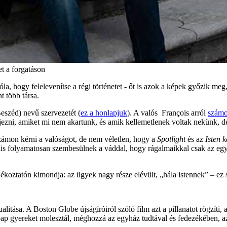
t a forgatáson
la, hogy felelevenítse a régi történetet - őt is azok a képek győzik meg
nt több társa.
Beszéd) nevű szervezetét (
ez a honlapjuk
). A valós François arról
számo
ezni, amiket mi nem akartunk, és amik kellemetlenek voltak nekünk, de 
zámon kérni a valóságot, de nem véletlen, hogy a
Spotlight
és az
Isten 
is folyamatosan szembesülnek a váddal, hogy rágalmaikkal csak az egy
ájékoztatón kimondja: az ügyek nagy része elévült, „hála istennek” – ez 
tualitása. A Boston Globe újságíróiról szóló film azt a pillanatot rögzíti
 pap gyereket molesztál, méghozzá az egyház tudtával és fedezékében, 