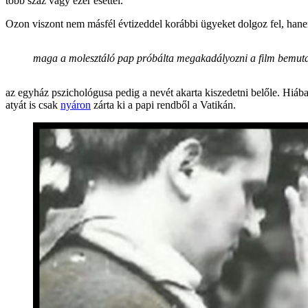
több száz vagy ezer esettel.
Ozon viszont nem másfél évtizeddel korábbi ügyeket dolgoz fel, hane
maga a molesztáló pap próbálta megakadályozni a film bemuta
az egyház pszichológusa pedig a nevét akarta kiszedetni belőle. Hiába
atyát is csak
nyáron
zárta ki a papi rendből a Vatikán.