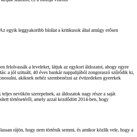
. Az egyik leggyakoribb bírálat a kritikusok által amúgy erősen
ben felolvassák a leveleket, látjuk az egykori áldozatot, ahogy egyre
s: a jól szituált, 40 éves bankár nappalijából zongoraszó szűrődik ki,
 azonosulni, akiknek nehéz szembenézni az évtizedeken gyerekek
teljes nevükön szerepelnek, az áldozatok nagy része a saját
ített történetéről, amely azzal kezdődött 2014-ben, hogy
n lassan rájön, hogy nem történik semmi, és amikor közlik vele, hogy a