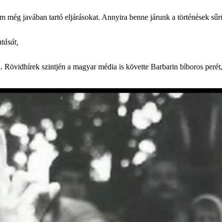
m még javában tartó eljárásokat. Annyira benne járunk a történések sű
tását,
. Rövidhírek szintjén a magyar média is követte Barbarin bíboros perét,