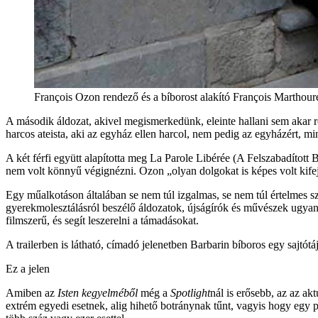
François Ozon rendező és a bíborost alakító François Marthoure
A második áldozat, akivel megismerkedünk, eleinte hallani sem akar ró
harcos ateista, aki az egyház ellen harcol, nem pedig az egyházért, mi
A két férfi együtt alapította meg La Parole Libérée (A Felszabadított 
nem volt könnyű végignézni. Ozon „olyan dolgokat is képes volt kifej
Egy műalkotáson általában se nem túl izgalmas, se nem túl értelmes s
gyerekmolesztálásról beszélő áldozatok, újságírók és művészek ugyan
filmszerű, és segít leszerelni a támadásokat.
A trailerben is látható, címadó jelenetben Barbarin bíboros egy sajtót
Ez a jelen
Amiben az
Isten kegyelméből
még a
Spotlight
nál is erősebb, az az ak
extrém egyedi esetnek, alig hihető botránynak tűnt, vagyis hogy egy