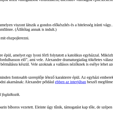
amelyen viszont látszik a gondos előkészítés és a hitelesség iránti vágy
ilmre. (Állítólag annak is indult.)
it elszpojlerezni.
sre épül, amelyet egy lyoni férfi folytatott a katolikus egyházzal. Miköz
rdulhasson elő”, ami vele. Alexandre dramaturgiailag tökéletes választá
en bérmálásra készül. Vele azoknak a vallásos nézőknek is esélye lehet
inden fontosabb szereplője létező karakterre épül. Az egyházi emberek 
ödni akarnának: Alexandre például
ebben az interjúban
beszél megfilmes
 foglalkozik.
arin bíboros vezetett. Eleinte úgy tűnik, támogatást kap tőle, de szépe