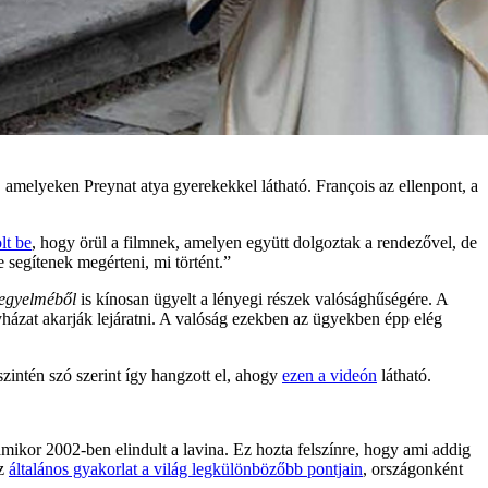
, amelyeken Preynat atya gyerekekkel látható. François az ellenpont, a
lt be
, hogy örül a filmnek, amelyen együtt dolgoztak a rendezővel, de
segítenek megérteni, mi történt.”
kegyelméből
is kínosan ügyelt a lényegi részek valósághűségére. A
házat akarják lejáratni. A valóság ezekben az ügyekben épp elég
szintén szó szerint így hangzott el, ahogy
ezen a videón
látható.
, amikor 2002-ben elindult a lavina. Ez hozta felszínre, hogy ami addig
az
általános gyakorlat a világ legkülönbözőbb pontjain
, országonként