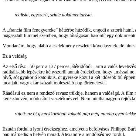
realista, egyszerű, szinte dokumentarista.
A „francia film fenegyereke” háttérbe húzódik, engedi a sztorit hatni, 
magasztalt filmmel szemben, hogy túlságosan hasonlít egy dokumentumf
Mondanám, hogy alább a cselekmény részletei következnek, de nincs m
Ez a valóság
Az első rész - 50 perc a 137 perces játékidőből - arra a valós levelezé
radikálisabb lépésekre kényszerül annak érdekében, hogy „mással ne fo
hívő, sőt gyakorló katolikus, öt gyereke közül a két idősebb fiú épp
tucatjait, vagy akár százait molesztáló pap történetével.
Ráadásul ez nem a rendező ravasz trükkje, hanem a valóságé. A film m
keresztnevén, módosított vezetéknévvel. Nem mintha nagyon rejtőzk
rájött: az őt gyerekkorában zaklató pap még mindig gyerekekkel
Ezután fordul a lyoni érsekséghez, amelyet a befolyásos Philippe Barb
pap márpedig a helyén marad, Alexandre a rendőrséghez fordul.