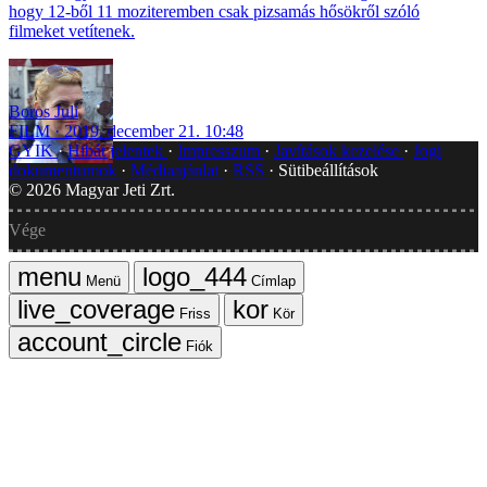
hogy 12-ből 11 moziteremben csak pizsamás hősökről szóló
filmeket vetítenek.
Boros Juli
FILM
2019. december 21. 10:48
GYIK
Hibát jelentek
Impresszum
Javítások kezelése
Jogi
dokumentumok
Médiaajánlat
RSS
Sütibeállítások
©
2026
Magyar Jeti Zrt.
Vége
Menü
Címlap
Friss
Kör
Fiók