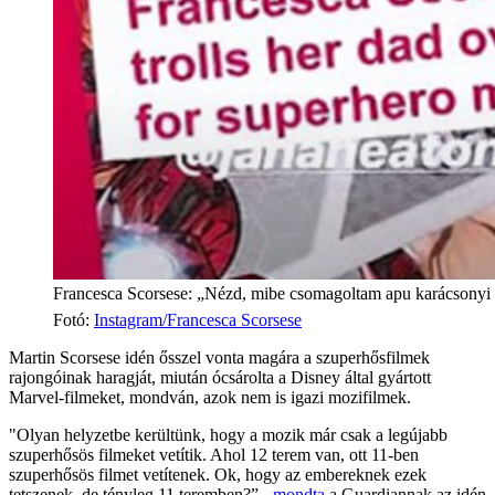
Francesca Scorsese: „Nézd, mibe csomagoltam apu karácsonyi 
Fotó
:
Instagram/Francesca Scorsese
Martin Scorsese idén ősszel vonta magára a szuperhősfilmek
rajongóinak haragját, miután ócsárolta a Disney által gyártott
Marvel-filmeket, mondván, azok nem is igazi mozifilmek.
"Olyan helyzetbe kerültünk, hogy a mozik már csak a legújabb
szuperhősös filmeket vetítik. Ahol 12 terem van, ott 11-ben
szuperhősös filmet vetítenek. Ok, hogy az embereknek ezek
tetszenek, de tényleg 11 teremben?” -
mondta
a Guardiannak az idén