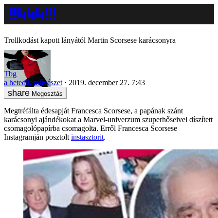
Trollkodást kapott lányától Martin Scorsese karácsonyra
Tbg
a hetedik művészet
2019. december 27. 7:43
Megosztás
Megtréfálta édesapját Francesca Scorsese, a papának szánt
karácsonyi ajándékokat a Marvel-univerzum szuperhőseivel díszített
csomagolópapírba csomagolta. Erről Francesca Scorsese
Instagramján posztolt
instasztorit
.