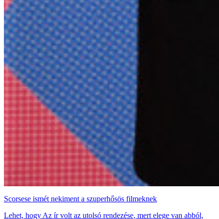
Scorsese ismét nekiment a szuperhősös filmeknek
Lehet, hogy Az ír volt az utolsó rendezése, mert elege van abból,