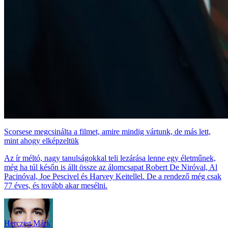
Scorsese megcsinálta a filmet, amire mindig vártunk, de más lett,
mint ahogy elképzeltük
Az ír méltó, nagy tanulságokkal teli lezárása lenne egy életműnek,
még ha túl későn is állt össze az álomcsapat Robert De Niróval, Al
Pacinóval, Joe Pescivel és Harvey Keitellel. De a rendező még csak
77 éves, és tovább akar mesélni.
Herczeg Márk