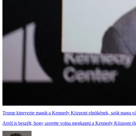
Trump kinevezte magát a Kennedy Központ elnökének, saját maga váloga
Arról is beszélt, hogy szerette volna megkapni a Kennedy Központ élet