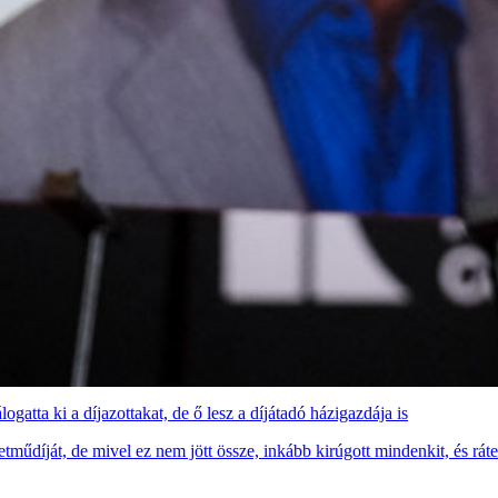
tta ki a díjazottakat, de ő lesz a díjátadó házigazdája is
műdíját, de mivel ez nem jött össze, inkább kirúgott mindenkit, és ráte