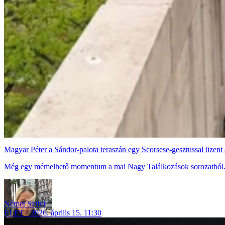
Magyar Péter a Sándor-palota teraszán egy Scorsese-gesztussal üzent
Még egy mémelhető momentum a mai Nagy Találkozások sorozatból
Német Szilvi
ÉLET
2026. április 15. 11:30