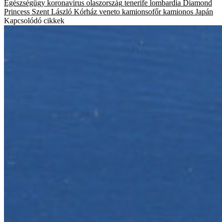
Egészségügy
koronavírus
olaszország
tenerife
lombardia
Diamond
Princess
Szent László Kórház
veneto
kamionsofőr
kamionos
Japán
Kapcsolódó cikkek