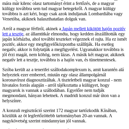
mára már kilenc olasz tartományt érint a fertőzés, de a magyar
külügy továbbra sem tud magyar betegekről. A magyar külügy
továbbra is azt kéri, hogy csak azok induljanak Lombardiába vagy
Venetóba, akiknek halaszthatatlan dolguk van.
Arról a magyar férfiról, akinek a
Japán mellett kikötött hajón pozitív
lett a tesztje
, az államtitkár elmondta, hogy kedden átszállították egy
japán kórházba, ahol további teszteket végeznek el rajta. Ha ez ismét
pozitív, akkor egy megfigyelőközpontba szállítják. Ha esetleg
negatív, akkor is folytatják a megfigyelést. Ugyanakkor továbbra is
jól érzi magát, nem köhög, nem lázas. A másik két magyar, akiknek
negatív lett a tesztje, továbbra is a hajón van, és tünetmentesek.
Szóba került az a tenerifei szállodakomplexum is, amit karantén alá
helyeztek ezer emberrel, miután egy olasz állampolgárnál
koronavírust diagnosztizáltak. A tiszteletbeli magyar konzul - nem
hivatalos forrás alapján - arról tájékoztatta a külügyet, hogy
magyarok is vannak a szállodában. Egyelőre nem tudják
megmondani, hányan lehetnek. A madridi konzul már úton van a
helyszínre.
A konzuli regisztráció szerint 172 magyar tartózkodik Kínában,
közülük az öt legfertőzöttebb tartományban 20-an vannak. A
nagykövetség szerint mindannyian jól vannak.