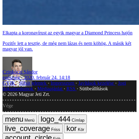
Elkapta a koronavírust az egyik magyar a Diamond Princess hajón
Pozitív lett a tesztje, de még nem lázas és nem köhög. A másik két
magyar jól van.
Czinkóczi Sándor
egészség
2020. február 24. 14:18
GYIK
Hibát jelentek
Impresszum
Javítások kezelése
Jogi
dokumentumok
Médiaajánlat
RSS
Sütibeállítások
©
2026
Magyar Jeti Zrt.
Vége
Menü
Címlap
Friss
Kör
Fiók