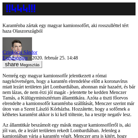
Karanténba zártak egy magyar kamionsofőrt, aki rosszulléttel tért
haza Olaszországból
Czinkóczi Sándor
Egészségügy
2020. február 25. 14:48
Megosztás
Nemrég egy magyar kamionsofőr jelentkezett a római
nagykövetségen, hogy a karantén elrendelése előtt a koronavírus
miatt lezárt területen járt Lombardiában, ahonnan már hazaért, és bár
nem lázas, de nem érzi jól magát - jelentette be kedden Menczer
Tamás, a Külügyminisztérium államtitkára. Azóta a tiszti főorvos
elrendelte a kamionsofőr karanténba szállítását, Menczer szerint már
úton van a Szent László Kórházba. Hozzátette, hogy a sofőrnek a
kéthetes karantént akkor is ki kell töltenie, ha a tesztje negatív lesz.
Az államtitkár beszámolt egy másik magyar kamionsofőrről is, aki
jól van, de a lezárt területen rekedt Lombardiában. Jelenleg a
kamionjában várja a karantén végét. Menczer arra is kitért, hogy